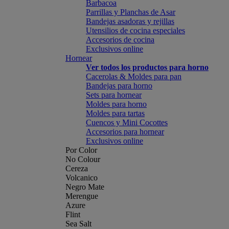
Barbacoa
Parrillas y Planchas de Asar
Bandejas asadoras y rejillas
Utensilios de cocina especiales
Accesorios de cocina
Exclusivos online
Hornear
Ver todos los productos para horno
Cacerolas & Moldes para pan
Bandejas para horno
Sets para hornear
Moldes para horno
Moldes para tartas
Cuencos y Mini Cocottes
Accesorios para hornear
Exclusivos online
Por Color
No Colour
Cereza
Volcanico
Negro Mate
Merengue
Azure
Flint
Sea Salt