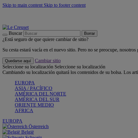
Skip to main content
Skip to footer content
📣 Últimas unidades: ahorra hasta un -40%
COMPRAR
Barbacoas, pícnics, crea tu verano con Le Creuset
COMPRAR
Descubre el color del verano: Bleu Riviera
COMPRAR
Buscar
Borrar
¿Está seguro de que quiere cambiar de sitio?
Su cesta estará vacía en el nuevo sitio. Pero no se preocupe, nosotros
Cambiar sitio
Quedarse aquí
Seleccione su localización
Seleccione su localización
Cambiando su localización quitará los contenidos de su bolsa. Los art
EUROPA
ASIA / PACÍFICO
AMÉRICA DEL NORTE
AMÉRICA DEL SUR
ORIENTE MEDIO
AFRICA
EUROPA
Österreich
België
Schweiz