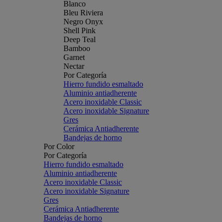
Blanco
Bleu Riviera
Negro Onyx
Shell Pink
Deep Teal
Bamboo
Garnet
Nectar
Por Categoría
Hierro fundido esmaltado
Aluminio antiadherente
Acero inoxidable Classic
Acero inoxidable Signature
Gres
Cerámica Antiadherente
Bandejas de horno
Por Color
Por Categoría
Hierro fundido esmaltado
Aluminio antiadherente
Acero inoxidable Classic
Acero inoxidable Signature
Gres
Cerámica Antiadherente
Bandejas de horno