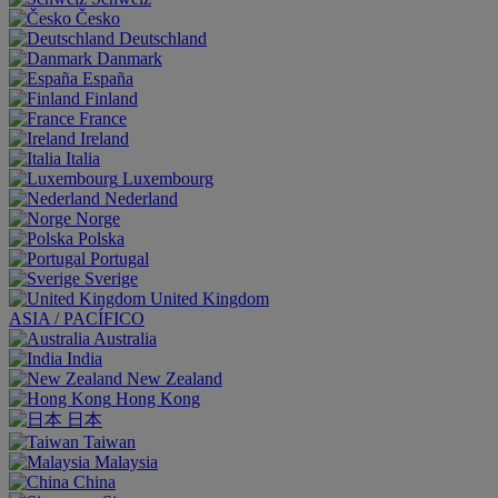
Česko
Deutschland
Danmark
España
Finland
France
Ireland
Italia
Luxembourg
Nederland
Norge
Polska
Portugal
Sverige
United Kingdom
ASIA / PACÍFICO
Australia
India
New Zealand
Hong Kong
日本
Taiwan
Malaysia
China