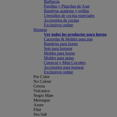
Barbacoa
Parrillas y Planchas de Asar
Bandejas asadoras y rejillas
Utensilios de cocina especiales
Accesorios de cocina
Exclusivos online
Hornear
Ver todos los productos para horno
Cacerolas & Moldes para pan
Bandejas para horno
Sets para hornear
Moldes para horno
Moldes para tartas
Cuencos y Mini Cocottes
Accesorios para hornear
Exclusivos online
Por Color
No Colour
Cereza
Volcanico
Negro Mate
Merengue
Azure
Flint
Sea Salt