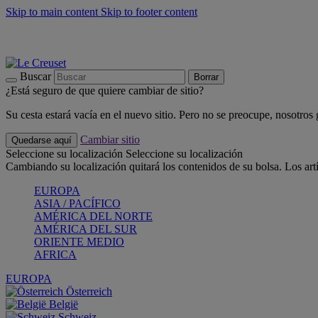
Skip to main content
Skip to footer content
📣 Últimas unidades: ahorra hasta un -40%
COMPRAR
Barbacoas, pícnics, crea tu verano con Le Creuset
COMPRAR
Descubre el color del verano: Bleu Riviera
COMPRAR
Buscar
Borrar
¿Está seguro de que quiere cambiar de sitio?
Su cesta estará vacía en el nuevo sitio. Pero no se preocupe, nosotros
Cambiar sitio
Quedarse aquí
Seleccione su localización
Seleccione su localización
Cambiando su localización quitará los contenidos de su bolsa. Los art
EUROPA
ASIA / PACÍFICO
AMÉRICA DEL NORTE
AMÉRICA DEL SUR
ORIENTE MEDIO
AFRICA
EUROPA
Österreich
België
Schweiz