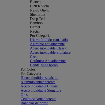
Blanco
Bleu Riviera
Negro Onyx
Shell Pink
Deep Teal
Bamboo
Garnet
Nectar
Por Categoría
Hierro fundido esmaltado
Aluminio antiadherente
Acero inoxidable Classic
Acero inoxidable Signature
Gres
Cerámica Antiadherente
Bandejas de horno
Por Color
Por Categoría
Hierro fundido esmaltado
Aluminio antiadherente
Acero inoxidable Classic
Acero inoxidable Signature
Gres
Cerámica Antiadherente
Bandejas de horno