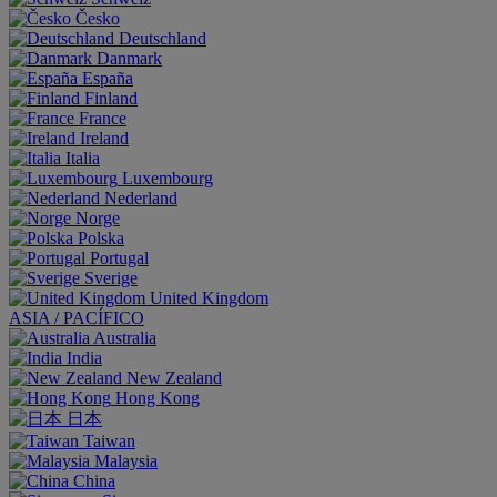
Česko
Deutschland
Danmark
España
Finland
France
Ireland
Italia
Luxembourg
Nederland
Norge
Polska
Portugal
Sverige
United Kingdom
ASIA / PACÍFICO
Australia
India
New Zealand
Hong Kong
日本
Taiwan
Malaysia
China