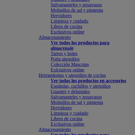
Salvamanteles y posavasos
Molinillos de sal y pimienta
Hervidores
Limpieza y cuidado
Libros de cocina
Exclusivos online
Almacenamiento
Ver todos los productos para
almacenaje
Tarros y botes
Porta utensilios
Colección Mascotas
Exlcusivos online
Herramientas y utensilios de cocina
Ver todos los productos en accesorios
Espátulas, cuchillos y utensilios
Guantes y delantales
Salvamanteles y posavasos
Molinillos de sal y pimienta
Hervidores
Limpieza y cuidado
Libros de cocina
Exclusivos online
Almacenamiento
Ver todos los productos para