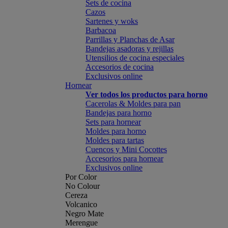
Sets de cocina
Cazos
Sartenes y woks
Barbacoa
Parrillas y Planchas de Asar
Bandejas asadoras y rejillas
Utensilios de cocina especiales
Accesorios de cocina
Exclusivos online
Hornear
Ver todos los productos para horno
Cacerolas & Moldes para pan
Bandejas para horno
Sets para hornear
Moldes para horno
Moldes para tartas
Cuencos y Mini Cocottes
Accesorios para hornear
Exclusivos online
Por Color
No Colour
Cereza
Volcanico
Negro Mate
Merengue