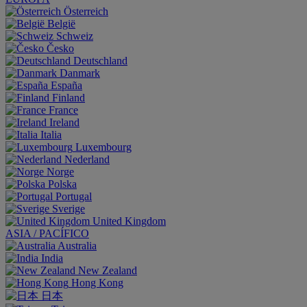
Österreich
België
Schweiz
Česko
Deutschland
Danmark
España
Finland
France
Ireland
Italia
Luxembourg
Nederland
Norge
Polska
Portugal
Sverige
United Kingdom
ASIA / PACÍFICO
Australia
India
New Zealand
Hong Kong
日本