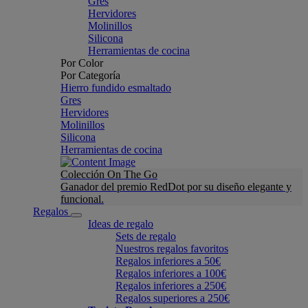
Gres
Hervidores
Molinillos
Silicona
Herramientas de cocina
Por Color
Por Categoría
Hierro fundido esmaltado
Gres
Hervidores
Molinillos
Silicona
Herramientas de cocina
Colección On The Go
Ganador del premio RedDot por su diseño elegante y
funcional.
Regalos
Ideas de regalo
Sets de regalo
Nuestros regalos favoritos
Regalos inferiores a 50€
Regalos inferiores a 100€
Regalos inferiores a 250€
Regalos superiores a 250€