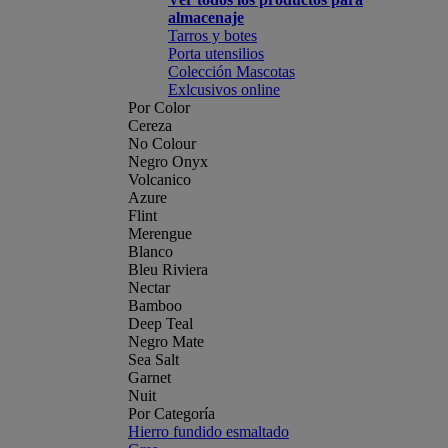
almacenaje
Tarros y botes
Porta utensilios
Colección Mascotas
Exlcusivos online
Por Color
Cereza
No Colour
Negro Onyx
Volcanico
Azure
Flint
Merengue
Blanco
Bleu Riviera
Nectar
Bamboo
Deep Teal
Negro Mate
Sea Salt
Garnet
Nuit
Por Categoría
Hierro fundido esmaltado