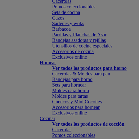
Cacerolas
Pomos coleccionables
Sets de cocina
Cazos
Sartenes y woks
Barbacoa
Parrillas y Planchas de Asar
Bandejas asadoras y rejillas
Utensilios de cocina especiales
Accesorios de cocina
Exclusivos online
Hornear
Ver todos los productos para horno
Cacerolas & Moldes para pan
Bandejas para horno
Sets para hornear
Moldes para horno
Moldes para tartas
Cuencos y Mini Cocottes
Accesorios para hornear
Exclusivos online
Cocinar
Ver todos los productos de cocción
Cacerolas
Pomos coleccionables