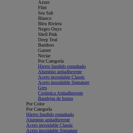
Azure
Flint
Sea Salt
Blanco
Bleu Riviera
Negro Onyx
Shell Pink
Deep Teal
Bamboo
Garnet
Nectar
Por Categoría
Hierro fundido esmaltado
Aluminio antiadherente
Acero inoxidable Classic
Acero inoxidable Signature
Gres
Cerámica Antiadherente
Bandejas de horno
Por Color
Por Categoría
Hierro fundido esmaltado
Aluminio antiadherente
Acero inoxidable Classic
Acero inoxidable Signature