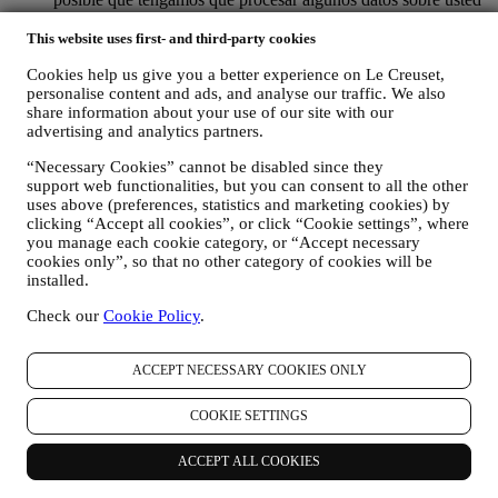
para cumplir con nuestras obligaciones legales y otras
obligaciones derivadas de las instrucciones recibidas de las
This website uses first- and third-party cookies
autoridades.
Cookies help us give you a better experience on Le Creuset,
PARA CREAR UNA CUENTA LE CREUSET
personalise content and ads, and analyse our traffic. We also
Utilizaremos sus datos para crear una cuenta de Le Creuset
share information about your use of our site with our
que le dará acceso a una serie de ventajas dedicadas a los
advertising and analytics partners.
usuarios registrados, para disfrutar mejor de nuestros
servicios, tales como un pago más rápido, guardar múltiples
“Necessary Cookies” cannot be disabled since they
direcciones de envío, ver y realizar un seguimiento de
support web functionalities, but you can consent to all the other
pedidos. Cualquier actividad de procesamiento es necesaria
uses above (preferences, statistics and marketing cookies) by
para permitirnos proporcionarle estos servicios como titular de
clicking “Accept all cookies”, or click “Cookie settings”, where
una cuenta de Le Creuset.
you manage each cookie category, or “Accept necessary
PARA GESTIONAR SUS PEDIDOS Y
cookies only”, so that no other category of cookies will be
PROPORCIONARLE NUESTROS PRODUCTOS,
installed.
SERVICIOS Y ASISTENCIA. Utilizaremos sus datos para
Check our
Cookie Policy
.
gestionar nuestra relación contractual con usted, su compra de
productos en el Sitio web y/o en nuestras tiendas Le Creuset,
su uso del Sitio web, cualquier asistencia posterior a la venta o
ACCEPT NECESSARY COOKIES ONLY
su participación en nuestros concursos. Es posible que
tengamos que procesar algunos datos sobre usted para
COOKIE SETTINGS
nuestros fines administrativos relacionados con nuestra
relación contractual con usted, como contabilidad, facturación
y auditoría, verificación de tarjetas de pago, detección de
ACCEPT ALL COOKIES
fraude, seguridad, pruebas de sistemas, mantenimiento y