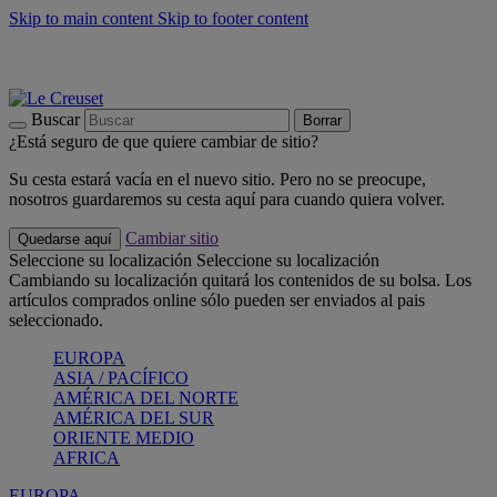
Skip to main content
Skip to footer content
📣 Últimas unidades: ahorra hasta un -40%
COMPRAR
Barbacoas, pícnics, crea tu verano con Le Creuset
COMPRAR
Descubre el color del verano: Bleu Riviera
COMPRAR
Buscar
Borrar
¿Está seguro de que quiere cambiar de sitio?
Su cesta estará vacía en el nuevo sitio. Pero no se preocupe,
nosotros guardaremos su cesta aquí para cuando quiera volver.
Cambiar sitio
Quedarse aquí
Seleccione su localización
Seleccione su localización
Cambiando su localización quitará los contenidos de su bolsa. Los
artículos comprados online sólo pueden ser enviados al pais
seleccionado.
EUROPA
ASIA / PACÍFICO
AMÉRICA DEL NORTE
AMÉRICA DEL SUR
ORIENTE MEDIO
AFRICA
EUROPA