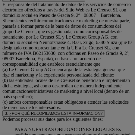
El responsable del tratamiento de datos de los servicios de comercio
electrónico ofrecidos a través del Sitio Web es Le Creuset SL con
domicilio social en Paseo de Gracia 9, 2º - 08007 – Barcelona.
Si consientes recibir comunicaciones de marketing de nuestra parte,
pasarás a formar parte de la base de datos de consumidores del
grupo Le Creuset, que es gestionada, como corresponsables del
tratamiento, por Le Creuset SL y Le Creuset Group AG, con
domicilio social en Neuhofstrasse 4, Baar, Zugo, 6340 Suiza (que ha
designado como representante en la UE a Le Creuset SL, con
número de IVA B62153630, con oficinas en Paseo de Gracia 9, 2º,
08007 Barcelona, España), en base a un acuerdo de
corresponsabilidad que establece esencialmente que
(a) Le Creuset Group AG se encarga de la estrategia general que
rige el marketing y la experiencia personalizada del cliente;
(b) las entidades locales de Le Creuset se benefician e implementan
dicha estrategia, así como desarrollan de manera independiente
comunicaciones/iniciativas de marketing a nivel local (dentro de un
país específico);
(c) ambos corresponsables están obligados a atender las solicitudes
de derechos de los interesados.
3. ¿POR QUÉ RECOPILAMOS ESTA INFORMACIÓN?
Podemos procesar sus datos para los siguientes fines:
PARA NUESTRAS OBLIGACIONES LEGALES Es
posible que tengamos que procesar algunos datos sobre usted