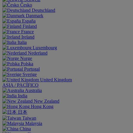
Česko
Deutschland
Danmark
España
Finland
France
Ireland
Italia
Luxembourg
Nederland
Norge
Polska
Portugal
Sverige
United Kingdom
ASIA / PACÍFICO
Australia
India
New Zealand
Hong Kong
日本
Taiwan
Malaysia
China