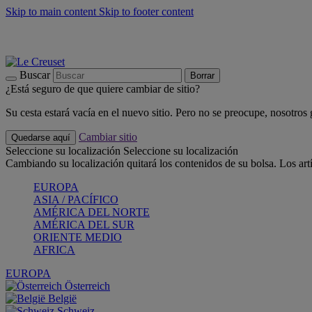
Skip to main content
Skip to footer content
📣 Últimas unidades: ahorra hasta un -40%
COMPRAR
Barbacoas, pícnics, crea tu verano con Le Creuset
COMPRAR
Descubre el color del verano: Bleu Riviera
COMPRAR
Buscar
Borrar
¿Está seguro de que quiere cambiar de sitio?
Su cesta estará vacía en el nuevo sitio. Pero no se preocupe, nosotros
Cambiar sitio
Quedarse aquí
Seleccione su localización
Seleccione su localización
Cambiando su localización quitará los contenidos de su bolsa. Los art
EUROPA
ASIA / PACÍFICO
AMÉRICA DEL NORTE
AMÉRICA DEL SUR
ORIENTE MEDIO
AFRICA
EUROPA
Österreich
België
Schweiz