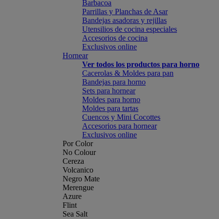
Barbacoa
Parrillas y Planchas de Asar
Bandejas asadoras y rejillas
Utensilios de cocina especiales
Accesorios de cocina
Exclusivos online
Hornear
Ver todos los productos para horno
Cacerolas & Moldes para pan
Bandejas para horno
Sets para hornear
Moldes para horno
Moldes para tartas
Cuencos y Mini Cocottes
Accesorios para hornear
Exclusivos online
Por Color
No Colour
Cereza
Volcanico
Negro Mate
Merengue
Azure
Flint
Sea Salt