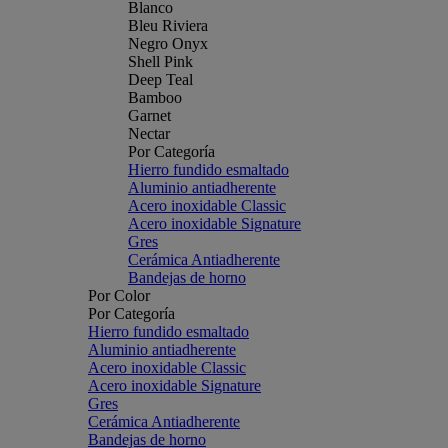
Blanco
Bleu Riviera
Negro Onyx
Shell Pink
Deep Teal
Bamboo
Garnet
Nectar
Por Categoría
Hierro fundido esmaltado
Aluminio antiadherente
Acero inoxidable Classic
Acero inoxidable Signature
Gres
Cerámica Antiadherente
Bandejas de horno
Por Color
Por Categoría
Hierro fundido esmaltado
Aluminio antiadherente
Acero inoxidable Classic
Acero inoxidable Signature
Gres
Cerámica Antiadherente
Bandejas de horno