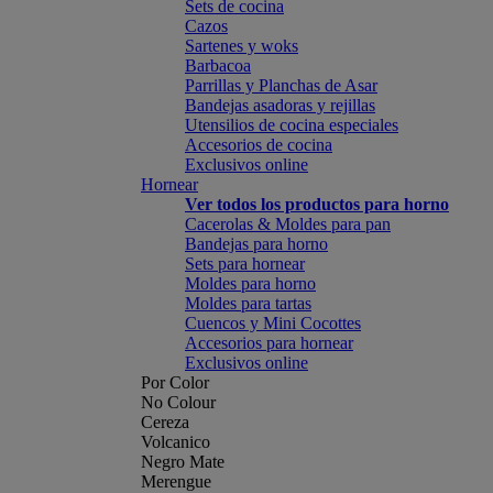
Sets de cocina
Cazos
Sartenes y woks
Barbacoa
Parrillas y Planchas de Asar
Bandejas asadoras y rejillas
Utensilios de cocina especiales
Accesorios de cocina
Exclusivos online
Hornear
Ver todos los productos para horno
Cacerolas & Moldes para pan
Bandejas para horno
Sets para hornear
Moldes para horno
Moldes para tartas
Cuencos y Mini Cocottes
Accesorios para hornear
Exclusivos online
Por Color
No Colour
Cereza
Volcanico
Negro Mate
Merengue