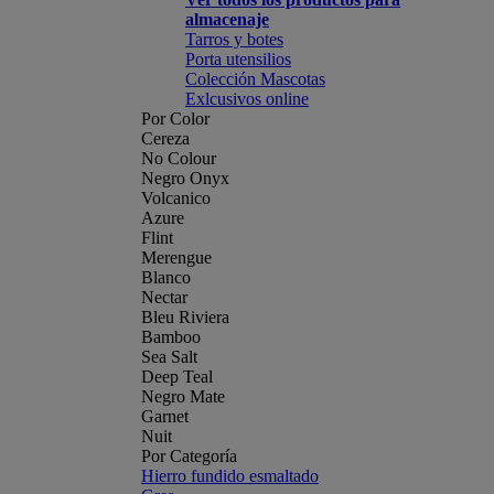
almacenaje
Tarros y botes
Porta utensilios
Colección Mascotas
Exlcusivos online
Por Color
Cereza
No Colour
Negro Onyx
Volcanico
Azure
Flint
Merengue
Blanco
Nectar
Bleu Riviera
Bamboo
Sea Salt
Deep Teal
Negro Mate
Garnet
Nuit
Por Categoría
Hierro fundido esmaltado