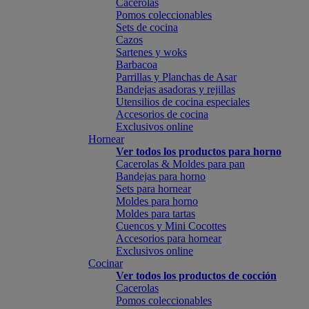
Cacerolas
Pomos coleccionables
Sets de cocina
Cazos
Sartenes y woks
Barbacoa
Parrillas y Planchas de Asar
Bandejas asadoras y rejillas
Utensilios de cocina especiales
Accesorios de cocina
Exclusivos online
Hornear
Ver todos los productos para horno
Cacerolas & Moldes para pan
Bandejas para horno
Sets para hornear
Moldes para horno
Moldes para tartas
Cuencos y Mini Cocottes
Accesorios para hornear
Exclusivos online
Cocinar
Ver todos los productos de cocción
Cacerolas
Pomos coleccionables