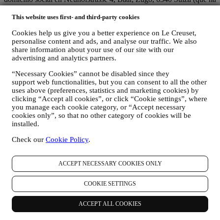
designado como representante en la UE a Le Creuset SL, con
número de IVA B62153630, con oficinas en Paseo de Gracia 9, 2º,
This website uses first- and third-party cookies
08007 Barcelona, España), en base a un acuerdo de
Cookies help us give you a better experience on Le Creuset,
corresponsabilidad que establece esencialmente que
personalise content and ads, and analyse our traffic. We also
(a) Le Creuset Group AG se encarga de la estrategia general que
share information about your use of our site with our
rige el marketing y la experiencia personalizada del cliente;
advertising and analytics partners.
(b) las entidades locales de Le Creuset se benefician e implementan
dicha estrategia, así como desarrollan de manera independiente
“Necessary Cookies” cannot be disabled since they
comunicaciones/iniciativas de marketing a nivel local (dentro de un
support web functionalities, but you can consent to all the other
país específico);
uses above (preferences, statistics and marketing cookies) by
(c) ambos corresponsables están obligados a atender las solicitudes
clicking “Accept all cookies”, or click “Cookie settings”, where
de derechos de los interesados.
you manage each cookie category, or “Accept necessary
cookies only”, so that no other category of cookies will be
3. ¿POR QUÉ RECOPILAMOS ESTA INFORMACIÓN?
installed.
Podemos procesar sus datos para los siguientes fines:
Check our
Cookie Policy
.
PARA NUESTRAS OBLIGACIONES LEGALES Es
posible que tengamos que procesar algunos datos sobre usted
para cumplir con nuestras obligaciones legales y otras
ACCEPT NECESSARY COOKIES ONLY
obligaciones derivadas de las instrucciones recibidas de las
autoridades.
COOKIE SETTINGS
PARA CREAR UNA CUENTA LE CREUSET
Utilizaremos sus datos para crear una cuenta de Le Creuset
que le dará acceso a una serie de ventajas dedicadas a los
ACCEPT ALL COOKIES
usuarios registrados, para disfrutar mejor de nuestros