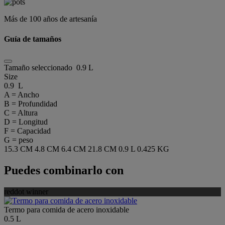
Más de 100 años de artesanía
Guía de tamaños
Tamaño seleccionado
0.9 L
Size
0.9 L
A = Ancho
B = Profundidad
C = Altura
D = Longitud
F = Capacidad
G = peso
15.3 CM
4.8 CM
6.4 CM
21.8 CM
0.9 L
0.425 KG
Puedes combinarlo con
reddot winner
Termo para comida de acero inoxidable
0.5 L