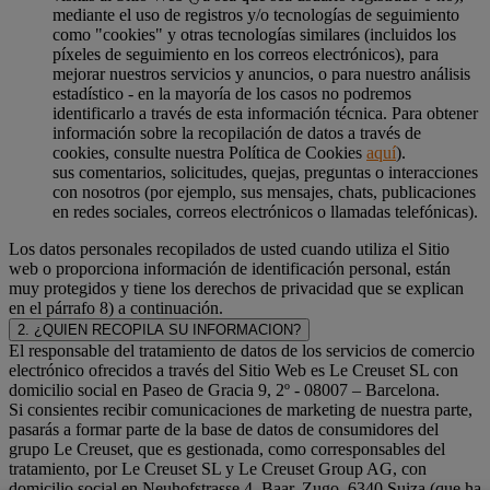
mediante el uso de registros y/o tecnologías de seguimiento
como "cookies" y otras tecnologías similares (incluidos los
píxeles de seguimiento en los correos electrónicos), para
mejorar nuestros servicios y anuncios, o para nuestro análisis
estadístico - en la mayoría de los casos no podremos
identificarlo a través de esta información técnica. Para obtener
información sobre la recopilación de datos a través de
cookies, consulte nuestra Política de Cookies
aquí
).
sus comentarios, solicitudes, quejas, preguntas o interacciones
con nosotros (por ejemplo, sus mensajes, chats, publicaciones
en redes sociales, correos electrónicos o llamadas telefónicas).
Los datos personales recopilados de usted cuando utiliza el Sitio
web o proporciona información de identificación personal, están
muy protegidos y tiene los derechos de privacidad que se explican
en el párrafo 8) a continuación.
2. ¿QUIEN RECOPILA SU INFORMACION?
El responsable del tratamiento de datos de los servicios de comercio
electrónico ofrecidos a través del Sitio Web es Le Creuset SL con
domicilio social en Paseo de Gracia 9, 2º - 08007 – Barcelona.
Si consientes recibir comunicaciones de marketing de nuestra parte,
pasarás a formar parte de la base de datos de consumidores del
grupo Le Creuset, que es gestionada, como corresponsables del
tratamiento, por Le Creuset SL y Le Creuset Group AG, con
domicilio social en Neuhofstrasse 4, Baar, Zugo, 6340 Suiza (que ha