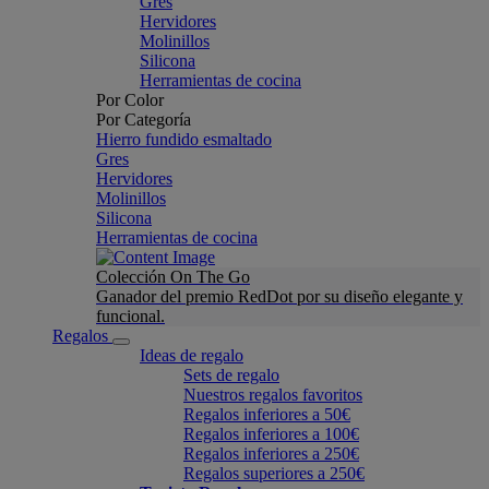
Gres
Hervidores
Molinillos
Silicona
Herramientas de cocina
Por Color
Por Categoría
Hierro fundido esmaltado
Gres
Hervidores
Molinillos
Silicona
Herramientas de cocina
Colección On The Go
Ganador del premio RedDot por su diseño elegante y
funcional.
Regalos
Ideas de regalo
Sets de regalo
Nuestros regalos favoritos
Regalos inferiores a 50€
Regalos inferiores a 100€
Regalos inferiores a 250€
Regalos superiores a 250€