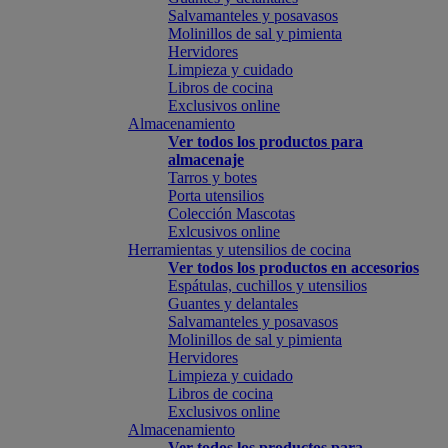
Salvamanteles y posavasos
Molinillos de sal y pimienta
Hervidores
Limpieza y cuidado
Libros de cocina
Exclusivos online
Almacenamiento
Ver todos los productos para
almacenaje
Tarros y botes
Porta utensilios
Colección Mascotas
Exlcusivos online
Herramientas y utensilios de cocina
Ver todos los productos en accesorios
Espátulas, cuchillos y utensilios
Guantes y delantales
Salvamanteles y posavasos
Molinillos de sal y pimienta
Hervidores
Limpieza y cuidado
Libros de cocina
Exclusivos online
Almacenamiento
Ver todos los productos para