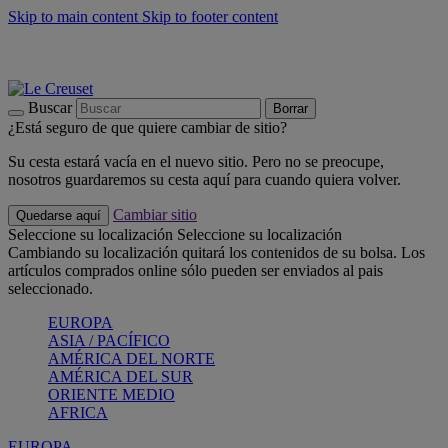
Skip to main content
Skip to footer content
📣 Últimas unidades: ahorra hasta un -40%
COMPRAR
Barbacoas, pícnics, crea tu verano con Le Creuset
COMPRAR
Descubre el color del verano: Bleu Riviera
COMPRAR
Buscar
Borrar
¿Está seguro de que quiere cambiar de sitio?
Su cesta estará vacía en el nuevo sitio. Pero no se preocupe,
nosotros guardaremos su cesta aquí para cuando quiera volver.
Cambiar sitio
Quedarse aquí
Seleccione su localización
Seleccione su localización
Cambiando su localización quitará los contenidos de su bolsa. Los
artículos comprados online sólo pueden ser enviados al pais
seleccionado.
EUROPA
ASIA / PACÍFICO
AMÉRICA DEL NORTE
AMÉRICA DEL SUR
ORIENTE MEDIO
AFRICA
EUROPA