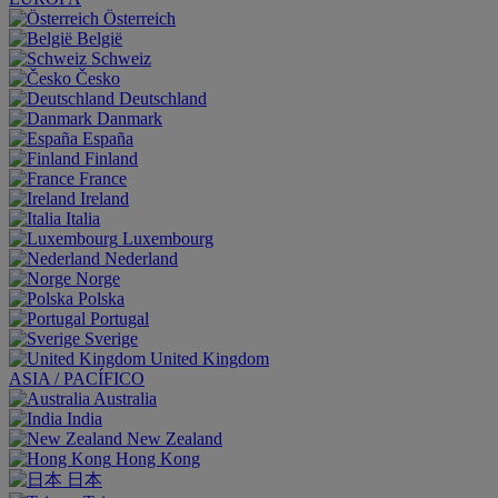
Österreich
België
Schweiz
Česko
Deutschland
Danmark
España
Finland
France
Ireland
Italia
Luxembourg
Nederland
Norge
Polska
Portugal
Sverige
United Kingdom
ASIA / PACÍFICO
Australia
India
New Zealand
Hong Kong
日本