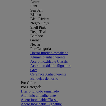
Azure
Flint
Sea Salt
Blanco
Bleu Riviera
Negro Onyx
Shell Pink
Deep Teal
Bamboo
Garnet
Nectar
Por Categoría
Hierro fundido esmaltado
Aluminio antiadherente
Acero inoxidable Classic
Acero inoxidable Signature
Gres
Cerámica Antiadherente
Bandejas de horno
Por Color
Por Categoría
Hierro fundido esmaltado
Aluminio antiadherente
Acero inoxidable Classic
Acero inoxidable Signature