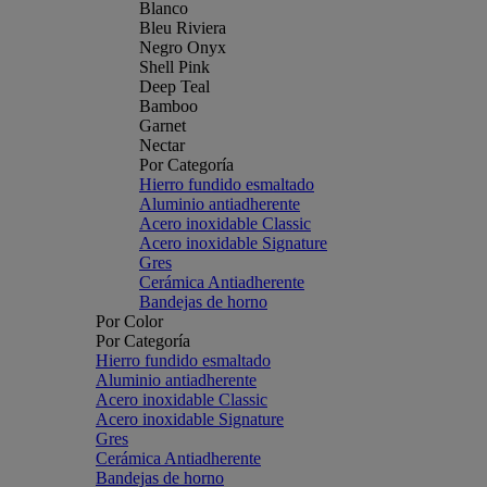
Blanco
Bleu Riviera
Negro Onyx
Shell Pink
Deep Teal
Bamboo
Garnet
Nectar
Por Categoría
Hierro fundido esmaltado
Aluminio antiadherente
Acero inoxidable Classic
Acero inoxidable Signature
Gres
Cerámica Antiadherente
Bandejas de horno
Por Color
Por Categoría
Hierro fundido esmaltado
Aluminio antiadherente
Acero inoxidable Classic
Acero inoxidable Signature
Gres
Cerámica Antiadherente
Bandejas de horno