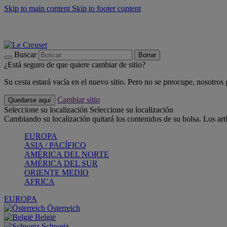
Skip to main content
Skip to footer content
📣 Últimas unidades: ahorra hasta un -40%
COMPRAR
Barbacoas, pícnics, crea tu verano con Le Creuset
COMPRAR
Descubre el color del verano: Bleu Riviera
COMPRAR
Buscar
Borrar
¿Está seguro de que quiere cambiar de sitio?
Su cesta estará vacía en el nuevo sitio. Pero no se preocupe, nosotros
Cambiar sitio
Quedarse aquí
Seleccione su localización
Seleccione su localización
Cambiando su localización quitará los contenidos de su bolsa. Los art
EUROPA
ASIA / PACÍFICO
AMÉRICA DEL NORTE
AMÉRICA DEL SUR
ORIENTE MEDIO
AFRICA
EUROPA
Österreich
België
Schweiz