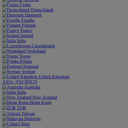
Česko
Deutschland
Danmark
España
Finland
France
Ireland
Italia
Luxembourg
Nederland
Norge
Polska
Portugal
Sverige
United Kingdom
ASIA / PACÍFICO
Australia
India
New Zealand
Hong Kong
日本
Taiwan
Malaysia
China