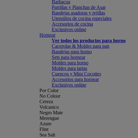
Barbacoa
Parrillas y Planchas de Asar
Bandejas asadoras y rejillas
Utensilios de cocina especiales
Accesorios de cocina
Exclusivos online
Hornear
Ver todos los productos para horno
Cacerolas & Moldes para pan
Bandejas para horno
Sets para hornear
Moldes para horno
Moldes para tartas
Cuencos y Mini Cocottes
Accesorios para hornear
Exclusivos online
Por Color
No Colour
Cereza
Volcanico
Negro Mate
Merengue
Azure
Flint
Sea Salt