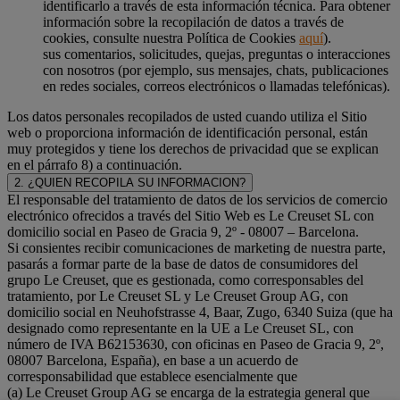
identificarlo a través de esta información técnica. Para obtener
información sobre la recopilación de datos a través de
cookies, consulte nuestra Política de Cookies
aquí
).
sus comentarios, solicitudes, quejas, preguntas o interacciones
con nosotros (por ejemplo, sus mensajes, chats, publicaciones
en redes sociales, correos electrónicos o llamadas telefónicas).
Los datos personales recopilados de usted cuando utiliza el Sitio
web o proporciona información de identificación personal, están
muy protegidos y tiene los derechos de privacidad que se explican
en el párrafo 8) a continuación.
2. ¿QUIEN RECOPILA SU INFORMACION?
El responsable del tratamiento de datos de los servicios de comercio
electrónico ofrecidos a través del Sitio Web es Le Creuset SL con
domicilio social en Paseo de Gracia 9, 2º - 08007 – Barcelona.
Si consientes recibir comunicaciones de marketing de nuestra parte,
pasarás a formar parte de la base de datos de consumidores del
grupo Le Creuset, que es gestionada, como corresponsables del
tratamiento, por Le Creuset SL y Le Creuset Group AG, con
domicilio social en Neuhofstrasse 4, Baar, Zugo, 6340 Suiza (que ha
designado como representante en la UE a Le Creuset SL, con
número de IVA B62153630, con oficinas en Paseo de Gracia 9, 2º,
08007 Barcelona, España), en base a un acuerdo de
corresponsabilidad que establece esencialmente que
(a) Le Creuset Group AG se encarga de la estrategia general que