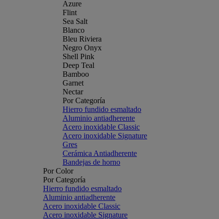
Azure
Flint
Sea Salt
Blanco
Bleu Riviera
Negro Onyx
Shell Pink
Deep Teal
Bamboo
Garnet
Nectar
Por Categoría
Hierro fundido esmaltado
Aluminio antiadherente
Acero inoxidable Classic
Acero inoxidable Signature
Gres
Cerámica Antiadherente
Bandejas de horno
Por Color
Por Categoría
Hierro fundido esmaltado
Aluminio antiadherente
Acero inoxidable Classic
Acero inoxidable Signature