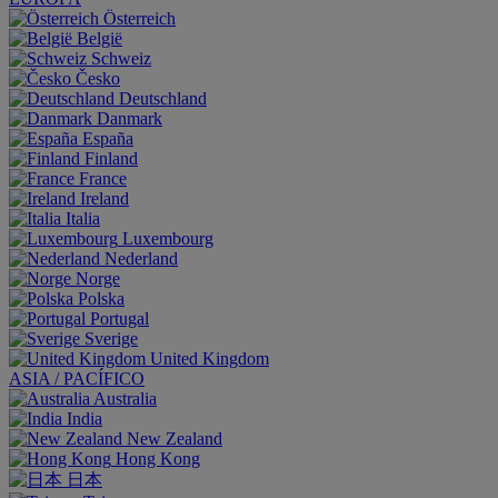
Österreich
België
Schweiz
Česko
Deutschland
Danmark
España
Finland
France
Ireland
Italia
Luxembourg
Nederland
Norge
Polska
Portugal
Sverige
United Kingdom
ASIA / PACÍFICO
Australia
India
New Zealand
Hong Kong
日本