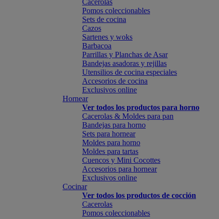
Cacerolas
Pomos coleccionables
Sets de cocina
Cazos
Sartenes y woks
Barbacoa
Parrillas y Planchas de Asar
Bandejas asadoras y rejillas
Utensilios de cocina especiales
Accesorios de cocina
Exclusivos online
Hornear
Ver todos los productos para horno
Cacerolas & Moldes para pan
Bandejas para horno
Sets para hornear
Moldes para horno
Moldes para tartas
Cuencos y Mini Cocottes
Accesorios para hornear
Exclusivos online
Cocinar
Ver todos los productos de cocción
Cacerolas
Pomos coleccionables