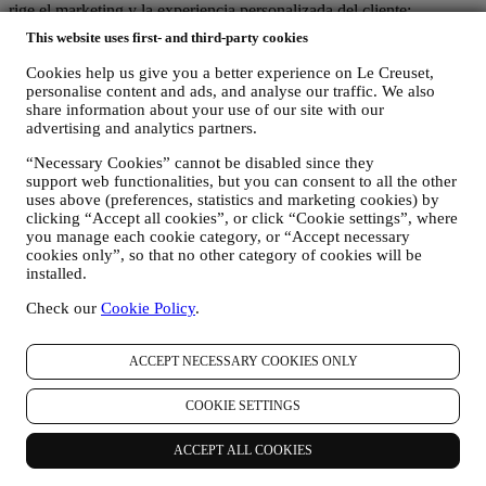
rige el marketing y la experiencia personalizada del cliente;
(b) las entidades locales de Le Creuset se benefician e implementan
This website uses first- and third-party cookies
dicha estrategia, así como desarrollan de manera independiente
comunicaciones/iniciativas de marketing a nivel local (dentro de un
Cookies help us give you a better experience on Le Creuset,
país específico);
personalise content and ads, and analyse our traffic. We also
(c) ambos corresponsables están obligados a atender las solicitudes
share information about your use of our site with our
de derechos de los interesados.
advertising and analytics partners.
3. ¿POR QUÉ RECOPILAMOS ESTA INFORMACIÓN?
“Necessary Cookies” cannot be disabled since they
Podemos procesar sus datos para los siguientes fines:
support web functionalities, but you can consent to all the other
uses above (preferences, statistics and marketing cookies) by
PARA NUESTRAS OBLIGACIONES LEGALES Es
clicking “Accept all cookies”, or click “Cookie settings”, where
posible que tengamos que procesar algunos datos sobre usted
you manage each cookie category, or “Accept necessary
para cumplir con nuestras obligaciones legales y otras
cookies only”, so that no other category of cookies will be
obligaciones derivadas de las instrucciones recibidas de las
installed.
autoridades.
PARA CREAR UNA CUENTA LE CREUSET
Check our
Cookie Policy
.
Utilizaremos sus datos para crear una cuenta de Le Creuset
que le dará acceso a una serie de ventajas dedicadas a los
usuarios registrados, para disfrutar mejor de nuestros
ACCEPT NECESSARY COOKIES ONLY
servicios, tales como un pago más rápido, guardar múltiples
direcciones de envío, ver y realizar un seguimiento de
COOKIE SETTINGS
pedidos. Cualquier actividad de procesamiento es necesaria
para permitirnos proporcionarle estos servicios como titular de
ACCEPT ALL COOKIES
una cuenta de Le Creuset.
PARA GESTIONAR SUS PEDIDOS Y