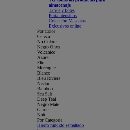
almacenaje
Tarros y botes
Porta utensilios
Colección Mascotas
Exlcusivos online
Por Color
Cereza
No Colour
Negro Onyx
Volcanico
Azure
Flint
Merengue
Blanco
Bleu Riviera
Nectar
Bamboo
Sea Salt
Deep Teal
Negro Mate
Garnet
Nuit
Por Categoría
Hierro fundido esmaltado