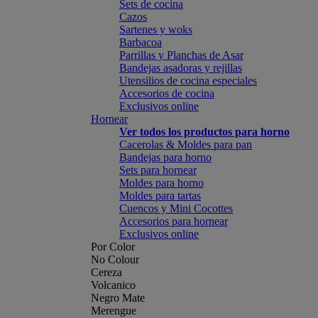
Sets de cocina
Cazos
Sartenes y woks
Barbacoa
Parrillas y Planchas de Asar
Bandejas asadoras y rejillas
Utensilios de cocina especiales
Accesorios de cocina
Exclusivos online
Hornear
Ver todos los productos para horno
Cacerolas & Moldes para pan
Bandejas para horno
Sets para hornear
Moldes para horno
Moldes para tartas
Cuencos y Mini Cocottes
Accesorios para hornear
Exclusivos online
Por Color
No Colour
Cereza
Volcanico
Negro Mate
Merengue