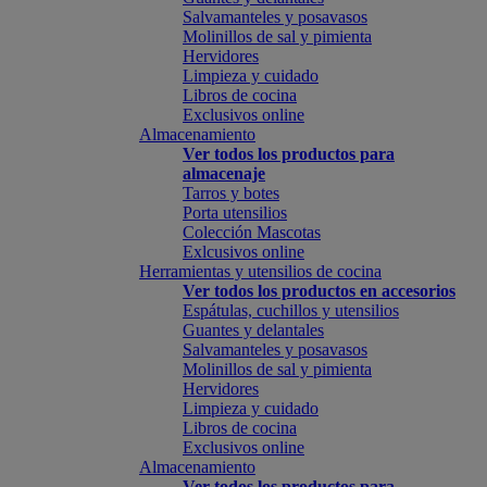
Salvamanteles y posavasos
Molinillos de sal y pimienta
Hervidores
Limpieza y cuidado
Libros de cocina
Exclusivos online
Almacenamiento
Ver todos los productos para
almacenaje
Tarros y botes
Porta utensilios
Colección Mascotas
Exlcusivos online
Herramientas y utensilios de cocina
Ver todos los productos en accesorios
Espátulas, cuchillos y utensilios
Guantes y delantales
Salvamanteles y posavasos
Molinillos de sal y pimienta
Hervidores
Limpieza y cuidado
Libros de cocina
Exclusivos online
Almacenamiento
Ver todos los productos para