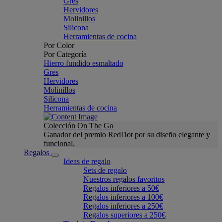
Gres
Hervidores
Molinillos
Silicona
Herramientas de cocina
Por Color
Por Categoría
Hierro fundido esmaltado
Gres
Hervidores
Molinillos
Silicona
Herramientas de cocina
Colección On The Go
Ganador del premio RedDot por su diseño elegante y
funcional.
Regalos
Ideas de regalo
Sets de regalo
Nuestros regalos favoritos
Regalos inferiores a 50€
Regalos inferiores a 100€
Regalos inferiores a 250€
Regalos superiores a 250€