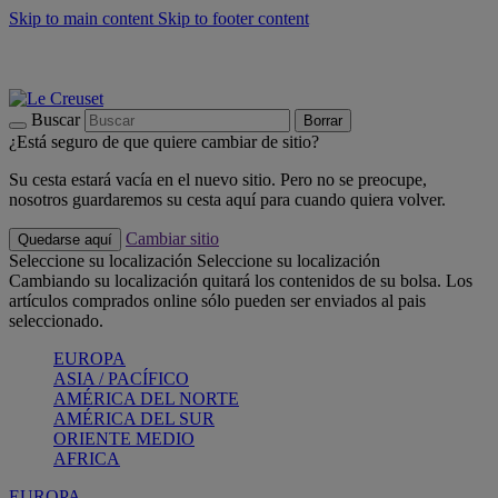
Skip to main content
Skip to footer content
📣 Últimas unidades: ahorra hasta un -40%
COMPRAR
Barbacoas, pícnics, crea tu verano con Le Creuset
COMPRAR
Descubre el color del verano: Bleu Riviera
COMPRAR
Buscar
Borrar
¿Está seguro de que quiere cambiar de sitio?
Su cesta estará vacía en el nuevo sitio. Pero no se preocupe,
nosotros guardaremos su cesta aquí para cuando quiera volver.
Cambiar sitio
Quedarse aquí
Seleccione su localización
Seleccione su localización
Cambiando su localización quitará los contenidos de su bolsa. Los
artículos comprados online sólo pueden ser enviados al pais
seleccionado.
EUROPA
ASIA / PACÍFICO
AMÉRICA DEL NORTE
AMÉRICA DEL SUR
ORIENTE MEDIO
AFRICA
EUROPA