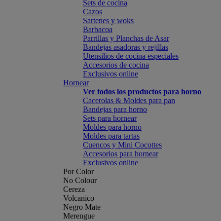
Sets de cocina
Cazos
Sartenes y woks
Barbacoa
Parrillas y Planchas de Asar
Bandejas asadoras y rejillas
Utensilios de cocina especiales
Accesorios de cocina
Exclusivos online
Hornear
Ver todos los productos para horno
Cacerolas & Moldes para pan
Bandejas para horno
Sets para hornear
Moldes para horno
Moldes para tartas
Cuencos y Mini Cocottes
Accesorios para hornear
Exclusivos online
Por Color
No Colour
Cereza
Volcanico
Negro Mate
Merengue