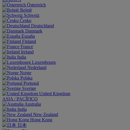
Österreich
België
Schweiz
Česko
Deutschland
Danmark
España
Finland
France
Ireland
Italia
Luxembourg
Nederland
Norge
Polska
Portugal
Sverige
United Kingdom
ASIA / PACÍFICO
Australia
India
New Zealand
Hong Kong
日本