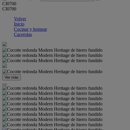
CI0700
CI0700
Volver
Inicio
Cocinar y hornear
Cacerolas
Ver más