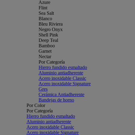
Azure
Flint
Sea Salt
Blanco
Bleu Riviera
Negro Onyx
Shell Pink
Deep Teal
Bamboo
Garnet
Nectar
Por Categoría
Hierro fundido esmaltado
Aluminio antiadherente
Acero inoxidable Classic
Acero inoxidable Signature
Gres
Cerámica Antiadherente
Bandejas de horno
Por Color
Por Categoría
Hierro fundido esmaltado
Aluminio antiadherente
Acero inoxidable Classic
Acero inoxidable Signature