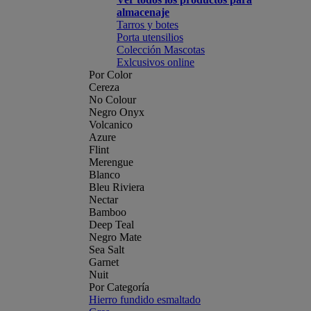
almacenaje
Tarros y botes
Porta utensilios
Colección Mascotas
Exlcusivos online
Por Color
Cereza
No Colour
Negro Onyx
Volcanico
Azure
Flint
Merengue
Blanco
Bleu Riviera
Nectar
Bamboo
Deep Teal
Negro Mate
Sea Salt
Garnet
Nuit
Por Categoría
Hierro fundido esmaltado