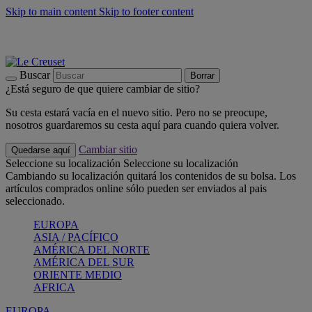
Skip to main content
Skip to footer content
📣 Últimas unidades: ahorra hasta un -40%
COMPRAR
Barbacoas, pícnics, crea tu verano con Le Creuset
COMPRAR
Descubre el color del verano: Bleu Riviera
COMPRAR
Buscar
Borrar
¿Está seguro de que quiere cambiar de sitio?
Su cesta estará vacía en el nuevo sitio. Pero no se preocupe,
nosotros guardaremos su cesta aquí para cuando quiera volver.
Cambiar sitio
Quedarse aquí
Seleccione su localización
Seleccione su localización
Cambiando su localización quitará los contenidos de su bolsa. Los
artículos comprados online sólo pueden ser enviados al pais
seleccionado.
EUROPA
ASIA / PACÍFICO
AMÉRICA DEL NORTE
AMÉRICA DEL SUR
ORIENTE MEDIO
AFRICA
EUROPA