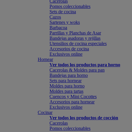
Cacerolas
Pomos coleccionables
Sets de cocina
Cazos
Sartenes y woks
Barbacoa
Parrillas y Planchas de Asar
Bandejas asadoras y rejillas
Utensilios de cocina especiales
Accesorios de cocina
Exclusivos online
Hornear
Ver todos los productos para horno
Cacerolas & Moldes para pan
Bandejas para horno
Sets para hornear
Moldes para horno
Moldes para tartas
Cuencos y Mini Cocottes
Accesorios para hornear
Exclusivos online
Cocinar
Ver todos los productos de cocción
Cacerolas
Pomos coleccionables