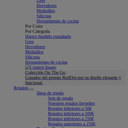
Gres
Hervidores
Molinillos
Silicona
Herramientas de cocina
Por Color
Por Categoría
Hierro fundido esmaltado
Gres
Hervidores
Molinillos
Silicona
Herramientas de cocina
Colección On The Go
Ganador del premio RedDot por su diseño elegante y
funcional.
Regalos
Ideas de regalo
Sets de regalo
Nuestros regalos favoritos
Regalos inferiores a 50€
Regalos inferiores a 100€
Regalos inferiores a 250€
Regalos superiores a 250€