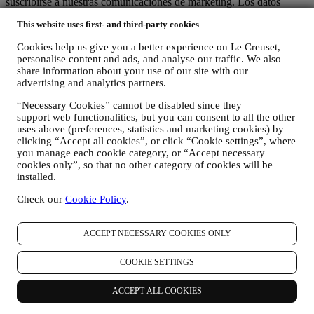
suscribirse a nuestras comunicaciones de marketing. Los datos
personales pueden referirse a:
This website uses first- and third-party cookies
nombre, apellidos, dirección de correo electrónico, fecha de
Cookies help us give you a better experience on Le Creuset,
nacimiento y otros datos de contacto (dirección, número de
personalise content and ads, and analyse our traffic. We also
teléfono y dirección de correo electrónico), para registrar una
share information about your use of our site with our
cuenta de Le Creuset o comprar como usuario invitado, o para
advertising and analytics partners.
suscribirse a nuestras comunicaciones de marketing
comunicaciones en la web o en la tienda.
“Necessary Cookies” cannot be disabled since they
sus datos de compra, por ejemplo, fecha y hora de compra,
support web functionalities, but you can consent to all the other
datos de entrega, datos de productos y pagos y detalles, para
uses above (preferences, statistics and marketing cookies) by
la gestión de sus pedidos.
clicking “Accept all cookies”, or click “Cookie settings”, where
datos sobre su historial de navegación en línea (por ejemplo,
you manage each cookie category, or “Accept necessary
identificadores en línea - como su dirección IP, versión del
cookies only”, so that no other category of cookies will be
navegador, sistema operativo, duración de la visita, usuario
installed.
que regresa, origen geográfico), recopilados durante sus
Check our
Cookie Policy
.
visitas al Sitio Web (ya sea que sea usuario registrado o no),
mediante el uso de registros y/o tecnologías de seguimiento
como "cookies" y otras tecnologías similares (incluidos los
ACCEPT NECESSARY COOKIES ONLY
píxeles de seguimiento en los correos electrónicos), para
mejorar nuestros servicios y anuncios, o para nuestro análisis
COOKIE SETTINGS
estadístico - en la mayoría de los casos no podremos
identificarlo a través de esta información técnica. Para obtener
información sobre la recopilación de datos a través de
ACCEPT ALL COOKIES
cookies, consulte nuestra Política de Cookies
aquí
).