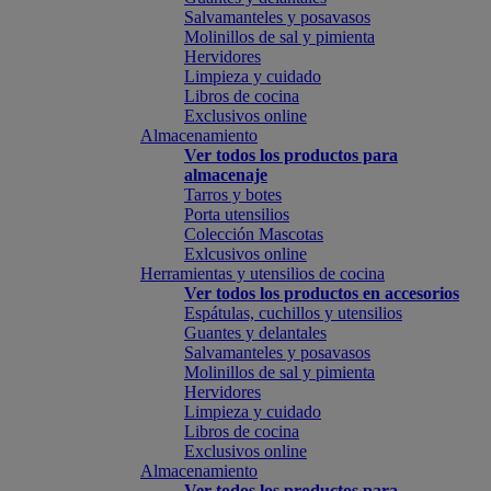
Salvamanteles y posavasos
Molinillos de sal y pimienta
Hervidores
Limpieza y cuidado
Libros de cocina
Exclusivos online
Almacenamiento
Ver todos los productos para
almacenaje
Tarros y botes
Porta utensilios
Colección Mascotas
Exlcusivos online
Herramientas y utensilios de cocina
Ver todos los productos en accesorios
Espátulas, cuchillos y utensilios
Guantes y delantales
Salvamanteles y posavasos
Molinillos de sal y pimienta
Hervidores
Limpieza y cuidado
Libros de cocina
Exclusivos online
Almacenamiento
Ver todos los productos para