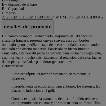
D = Longitud
E = diámetro de la base
F = Capacidad
G = peso
27.20 CM
11.10 CM
17.40 CM
34.20 CM
17.7 CM
4.6 L
4.80 KG
detalles del producto
Un clásico atemporal, reinventado. Inspirado en 100 años de
artesanía francesa, presenta curvas suaves, asas con bordes
ondulados y una perilla de tapa de acero inoxidable, combinando
tradición con diseño moderno. Fabricada en hierro fundido
esmaltado, esta versátil pieza es perfecta para cocinar a fuego lento,
asar, hornear y mucho más. Excepcional retención del calor, fáciles
de limpiar y diseñadas para durar generaciones.
Características:
Limpieza rápida: el interior esmaltado claro facilita la
limpieza.
Increíblemente práctico: apto para el horno, los fogones, las
placas de inducción y el grill.
Comida exquisita: la estructura de hierro fundido retiene el
calor, permitiendo cocinar y dorar de manera uniforme. Tus