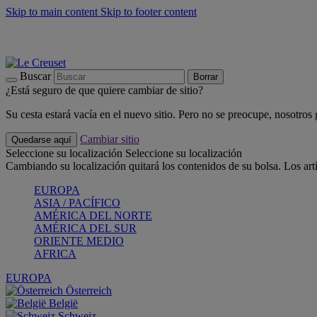
Skip to main content
Skip to footer content
📣 Últimas unidades: ahorra hasta un -40%
COMPRAR
Barbacoas, pícnics, crea tu verano con Le Creuset
COMPRAR
Descubre el color del verano: Bleu Riviera
COMPRAR
Buscar
Borrar
¿Está seguro de que quiere cambiar de sitio?
Su cesta estará vacía en el nuevo sitio. Pero no se preocupe, nosotros
Cambiar sitio
Quedarse aquí
Seleccione su localización
Seleccione su localización
Cambiando su localización quitará los contenidos de su bolsa. Los art
EUROPA
ASIA / PACÍFICO
AMÉRICA DEL NORTE
AMÉRICA DEL SUR
ORIENTE MEDIO
AFRICA
EUROPA
Österreich
België
Schweiz