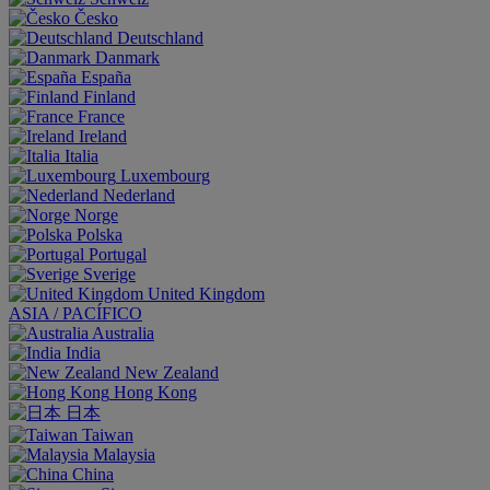
Česko
Deutschland
Danmark
España
Finland
France
Ireland
Italia
Luxembourg
Nederland
Norge
Polska
Portugal
Sverige
United Kingdom
ASIA / PACÍFICO
Australia
India
New Zealand
Hong Kong
日本
Taiwan
Malaysia
China