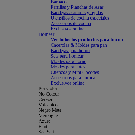
Barbacoa
Parrillas y Planchas de Asar
Bandejas asadoras y rejillas
Utensilios de cocina especiales
Accesorios de cocina
Exclusivos online
Hornear
Ver todos los productos para horno
Cacerolas & Moldes para pan
Bandejas para horno
Sets para hornear
Moldes para horno
Moldes para tartas
Cuencos y Mini Cocottes
Accesorios para hornear
Exclusivos online
Por Color
No Colour
Cereza
Volcanico
Negro Mate
Merengue
Azure
Flint
Sea Salt