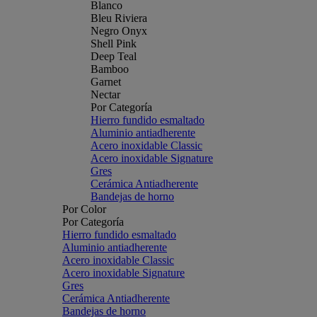
Blanco
Bleu Riviera
Negro Onyx
Shell Pink
Deep Teal
Bamboo
Garnet
Nectar
Por Categoría
Hierro fundido esmaltado
Aluminio antiadherente
Acero inoxidable Classic
Acero inoxidable Signature
Gres
Cerámica Antiadherente
Bandejas de horno
Por Color
Por Categoría
Hierro fundido esmaltado
Aluminio antiadherente
Acero inoxidable Classic
Acero inoxidable Signature
Gres
Cerámica Antiadherente
Bandejas de horno