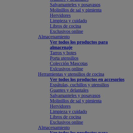
Salvamanteles y posavasos
Molinillos de sal y pimienta
Hervidores
Limpieza y cuidado
Libros de cocina
Exclusivos online
Almacenamiento
Ver todos los productos para
almacenaje
Tarros y botes
Porta utensilios
Colección Mascotas
Exlcusivos online
Herramientas y utensilios de cocina
Ver todos los productos en accesorios
Espátulas, cuchillos y utensilios
Guantes y delantales
Salvamanteles y posavasos
Molinillos de sal y pimienta
Hervidores
Limpieza y cuidado
Libros de cocina
Exclusivos online
Almacenamiento
Ver todos los productos para