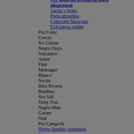
almacenaje
Tarros y botes
Porta utensilios
Colección Mascotas
Exlcusivos online
Por Color
Cereza
No Colour
Negro Onyx
Volcanico
Azure
Flint
Merengue
Blanco
Nectar
Bleu Riviera
Bamboo
Sea Salt
Deep Teal
Negro Mate
Garnet
Nuit
Por Categoría
Hierro fundido esmaltado