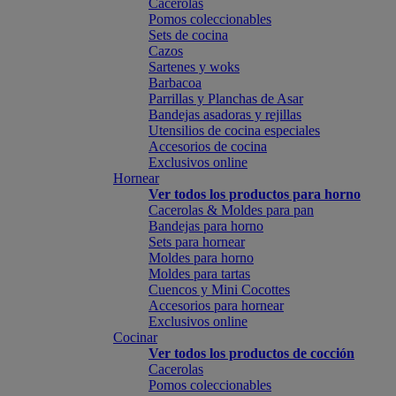
Cacerolas
Pomos coleccionables
Sets de cocina
Cazos
Sartenes y woks
Barbacoa
Parrillas y Planchas de Asar
Bandejas asadoras y rejillas
Utensilios de cocina especiales
Accesorios de cocina
Exclusivos online
Hornear
Ver todos los productos para horno
Cacerolas & Moldes para pan
Bandejas para horno
Sets para hornear
Moldes para horno
Moldes para tartas
Cuencos y Mini Cocottes
Accesorios para hornear
Exclusivos online
Cocinar
Ver todos los productos de cocción
Cacerolas
Pomos coleccionables