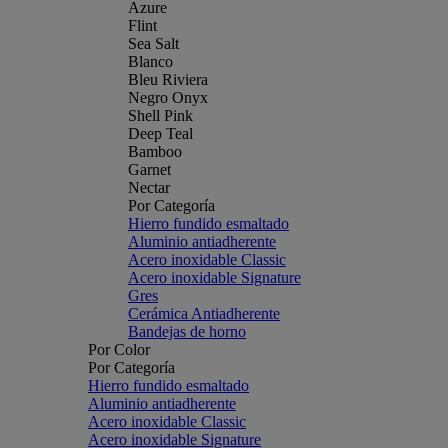
Azure
Flint
Sea Salt
Blanco
Bleu Riviera
Negro Onyx
Shell Pink
Deep Teal
Bamboo
Garnet
Nectar
Por Categoría
Hierro fundido esmaltado
Aluminio antiadherente
Acero inoxidable Classic
Acero inoxidable Signature
Gres
Cerámica Antiadherente
Bandejas de horno
Por Color
Por Categoría
Hierro fundido esmaltado
Aluminio antiadherente
Acero inoxidable Classic
Acero inoxidable Signature