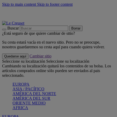
Skip to main content
Skip to footer content
📣 Últimas unidades: ahorra hasta un -40%
COMPRAR
Barbacoas, pícnics, crea tu verano con Le Creuset
COMPRAR
Descubre el color del verano: Bleu Riviera
COMPRAR
Buscar
Borrar
¿Está seguro de que quiere cambiar de sitio?
Su cesta estará vacía en el nuevo sitio. Pero no se preocupe,
nosotros guardaremos su cesta aquí para cuando quiera volver.
Cambiar sitio
Quedarse aquí
Seleccione su localización
Seleccione su localización
Cambiando su localización quitará los contenidos de su bolsa. Los
artículos comprados online sólo pueden ser enviados al pais
seleccionado.
EUROPA
ASIA / PACÍFICO
AMÉRICA DEL NORTE
AMÉRICA DEL SUR
ORIENTE MEDIO
AFRICA
EUROPA