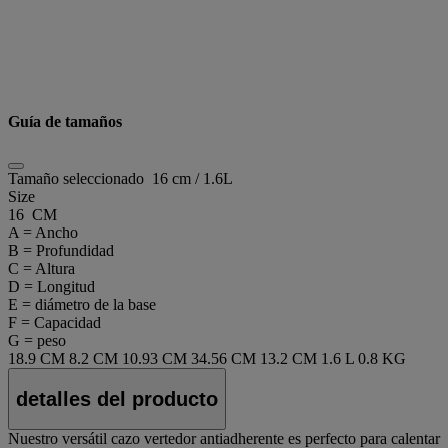
Guía de tamaños
Tamaño seleccionado
16 cm / 1.6L
Size
16 CM
A = Ancho
B = Profundidad
C = Altura
D = Longitud
E = diámetro de la base
F = Capacidad
G = peso
18.9 CM
8.2 CM
10.93 CM
34.56 CM
13.2 CM
1.6 L
0.8 KG
detalles del producto
Nuestro versátil cazo vertedor antiadherente es perfecto para calentar