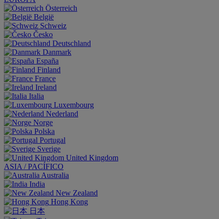
Österreich
België
Schweiz
Česko
Deutschland
Danmark
España
Finland
France
Ireland
Italia
Luxembourg
Nederland
Norge
Polska
Portugal
Sverige
United Kingdom
ASIA / PACÍFICO
Australia
India
New Zealand
Hong Kong
日本