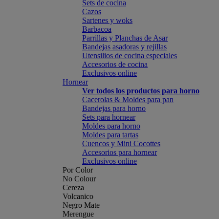
Sets de cocina
Cazos
Sartenes y woks
Barbacoa
Parrillas y Planchas de Asar
Bandejas asadoras y rejillas
Utensilios de cocina especiales
Accesorios de cocina
Exclusivos online
Hornear
Ver todos los productos para horno
Cacerolas & Moldes para pan
Bandejas para horno
Sets para hornear
Moldes para horno
Moldes para tartas
Cuencos y Mini Cocottes
Accesorios para hornear
Exclusivos online
Por Color
No Colour
Cereza
Volcanico
Negro Mate
Merengue