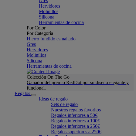
Gres
Hervidores
Molinillos
Silicona
Herramientas de cocina
Por Color
Por Categoría
Hierro fundido esmaltado
Gres
Hervidores
Molinillos
Silicona
Herramientas de cocina
Colección On The Go
Ganador del premio RedDot por su diseño elegante y
funcional.
Regalos
Ideas de regalo
Sets de regalo
Nuestros regalos favoritos
Regalos inferiores a 50€
Regalos inferiores a 100€
Regalos inferiores a 250€
Regalos superiores a 250€