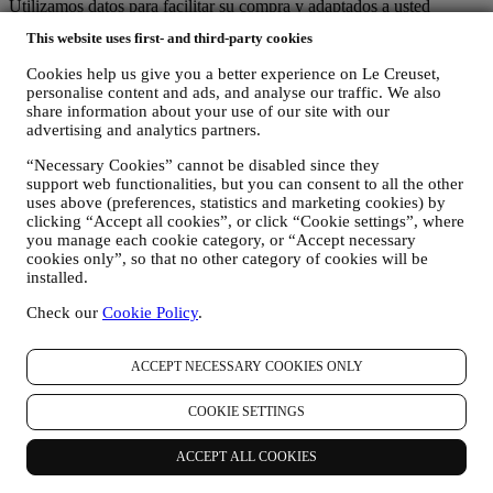
Utilizamos datos para facilitar su compra y adaptados a usted
Analizamos cómo los usuarios utilizan nuestro sitio web y servicios
This website uses first- and third-party cookies
para hacer las cosas más fáciles e interesantes.
Utilizamos datos para hacer que cocinar con Le Creuset sea una
Cookies help us give you a better experience on Le Creuset,
mejor experiencia e informarle sobre noticias y ofertas
personalise content and ads, and analyse our traffic. We also
Si decide formar parte de nuestra base de datos de clientes del grupo
share information about your use of our site with our
y recibir boletines informativos y comunicaciones de Marketing de
advertising and analytics partners.
Le Creuset, le enviaremos contenidos especiales personalizados y le
informaremos cuando se lancen nuevos productos, si hay ofertas
“Necessary Cookies” cannot be disabled since they
exclusivas, eventos de demostraciones, show cooking o eventos
support web functionalities, but you can consent to all the other
uses above (preferences, statistics and marketing cookies) by
venideros, o promociones especiales dedicadas a usted.
clicking “Accept all cookies”, or click “Cookie settings”, where
Exclusión voluntaria: Puede dejar de recibir nuestras
you manage each cookie category, or “Accept necessary
comunicaciones de marketing en cualquier momento, de forma
cookies only”, so that no other category of cookies will be
gratuita, a través de los métodos que se muestran como parte de la
installed.
comunicación (por ejemplo, para darse de baja de la newsletter
puede hacer clic en el enlace para darse de baja que aparece en la
Check our
Cookie Policy
.
parte inferior de cada correo electrónico). En cualquier caso, si desea
poner fin a cualquiera de nuestras actividades de marketing,
envíenos un correo electrónico a
privacy@lecreuset.com
.
ACCEPT NECESSARY COOKIES ONLY
Procesaremos su baja lo antes posible, pero en algunas
circunstancias es posible que reciba algunas comunicaciones más
COOKIE SETTINGS
hasta que la baja se procese por completo.
Sus datos están bajo su control
ACCEPT ALL COOKIES
Recuerde que usted tiene el control de sus datos y que
puede gestionar tus preferencias en cualquier momento.Tenga la