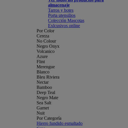
almacenaje
Tarros y botes
Porta utensilios
Colección Mascotas
Exlcusivos online
Por Color
Cereza
No Colour
Negro Onyx
Volcanico
Azure
Flint
Merengue
Blanco
Bleu Riviera
Nectar
Bamboo
Deep Teal
Negro Mate
Sea Salt
Garnet
Nuit
Por Categoría
Hierro fundido esmaltado