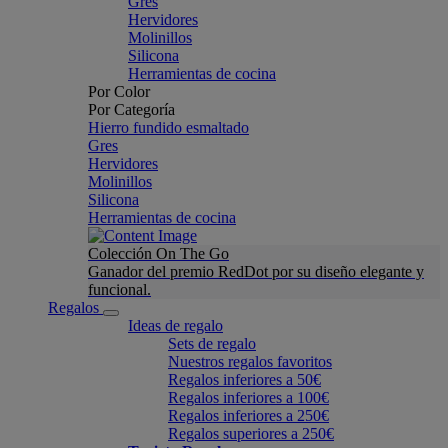
Gres
Hervidores
Molinillos
Silicona
Herramientas de cocina
Por Color
Por Categoría
Hierro fundido esmaltado
Gres
Hervidores
Molinillos
Silicona
Herramientas de cocina
Colección On The Go
Ganador del premio RedDot por su diseño elegante y
funcional.
Regalos
Ideas de regalo
Sets de regalo
Nuestros regalos favoritos
Regalos inferiores a 50€
Regalos inferiores a 100€
Regalos inferiores a 250€
Regalos superiores a 250€