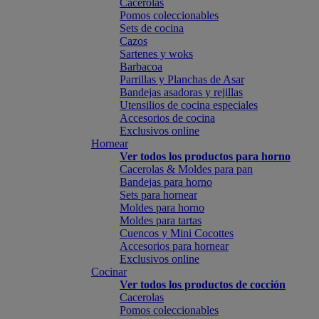
Cacerolas
Pomos coleccionables
Sets de cocina
Cazos
Sartenes y woks
Barbacoa
Parrillas y Planchas de Asar
Bandejas asadoras y rejillas
Utensilios de cocina especiales
Accesorios de cocina
Exclusivos online
Hornear
Ver todos los productos para horno
Cacerolas & Moldes para pan
Bandejas para horno
Sets para hornear
Moldes para horno
Moldes para tartas
Cuencos y Mini Cocottes
Accesorios para hornear
Exclusivos online
Cocinar
Ver todos los productos de cocción
Cacerolas
Pomos coleccionables