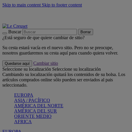
Skip to main content
Skip to footer content
📣 Últimas unidades: ahorra hasta un -40%
COMPRAR
Barbacoas, pícnics, crea tu verano con Le Creuset
COMPRAR
Descubre el color del verano: Bleu Riviera
COMPRAR
Buscar
Borrar
¿Está seguro de que quiere cambiar de sitio?
Su cesta estará vacía en el nuevo sitio. Pero no se preocupe,
nosotros guardaremos su cesta aquí para cuando quiera volver.
Cambiar sitio
Quedarse aquí
Seleccione su localización
Seleccione su localización
Cambiando su localización quitará los contenidos de su bolsa. Los
artículos comprados online sólo pueden ser enviados al pais
seleccionado.
EUROPA
ASIA / PACÍFICO
AMÉRICA DEL NORTE
AMÉRICA DEL SUR
ORIENTE MEDIO
AFRICA
EUROPA