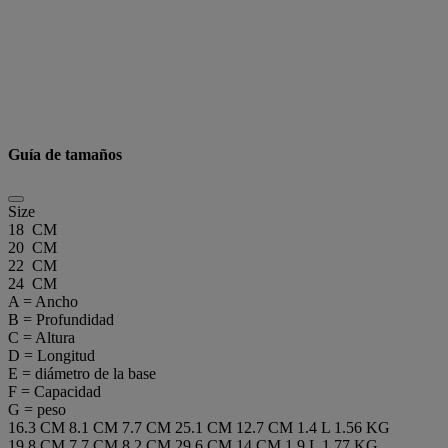
Guía de tamaños
Size
18 CM
20 CM
22 CM
24 CM
A = Ancho
B = Profundidad
C = Altura
D = Longitud
E = diámetro de la base
F = Capacidad
G = peso
16.3 CM
8.1 CM
7.7 CM
25.1 CM
12.7 CM
1.4 L
1.56 KG
19.8 CM
7.7 CM
8.2 CM
29.6 CM
14 CM
1.9 L
1.77 KG