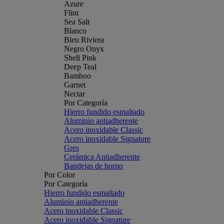
Azure
Flint
Sea Salt
Blanco
Bleu Riviera
Negro Onyx
Shell Pink
Deep Teal
Bamboo
Garnet
Nectar
Por Categoría
Hierro fundido esmaltado
Aluminio antiadherente
Acero inoxidable Classic
Acero inoxidable Signature
Gres
Cerámica Antiadherente
Bandejas de horno
Por Color
Por Categoría
Hierro fundido esmaltado
Aluminio antiadherente
Acero inoxidable Classic
Acero inoxidable Signature