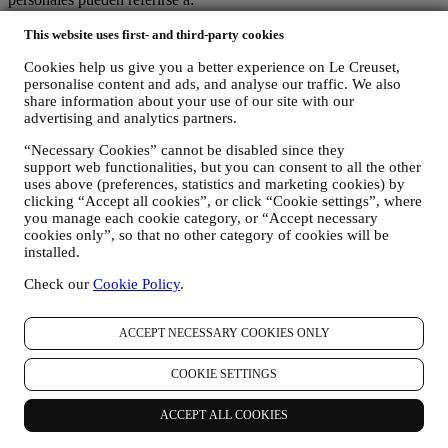
nombre, apellidos, dirección de correo electrónico, fecha de
This website uses first- and third-party cookies
nacimiento y otros datos de contacto (dirección, número de
Cookies help us give you a better experience on Le Creuset,
teléfono y dirección de correo electrónico), para registrar una
personalise content and ads, and analyse our traffic. We also
cuenta de Le Creuset o comprar como usuario invitado, o para
share information about your use of our site with our
suscribirse a nuestras comunicaciones de marketing
advertising and analytics partners.
comunicaciones en la web o en la tienda.
sus datos de compra, por ejemplo, fecha y hora de compra,
“Necessary Cookies” cannot be disabled since they
datos de entrega, datos de productos y pagos y detalles, para
support web functionalities, but you can consent to all the other
la gestión de sus pedidos.
uses above (preferences, statistics and marketing cookies) by
datos sobre su historial de navegación en línea (por ejemplo,
clicking “Accept all cookies”, or click “Cookie settings”, where
identificadores en línea - como su dirección IP, versión del
you manage each cookie category, or “Accept necessary
navegador, sistema operativo, duración de la visita, usuario
cookies only”, so that no other category of cookies will be
que regresa, origen geográfico), recopilados durante sus
installed.
visitas al Sitio Web (ya sea que sea usuario registrado o no),
Check our
Cookie Policy
.
mediante el uso de registros y/o tecnologías de seguimiento
como "cookies" y otras tecnologías similares (incluidos los
píxeles de seguimiento en los correos electrónicos), para
ACCEPT NECESSARY COOKIES ONLY
mejorar nuestros servicios y anuncios, o para nuestro análisis
estadístico - en la mayoría de los casos no podremos
identificarlo a través de esta información técnica. Para obtener
COOKIE SETTINGS
información sobre la recopilación de datos a través de
cookies, consulte nuestra Política de Cookies
aquí
).
ACCEPT ALL COOKIES
sus comentarios, solicitudes, quejas, preguntas o interacciones
con nosotros (por ejemplo, sus mensajes, chats, publicaciones