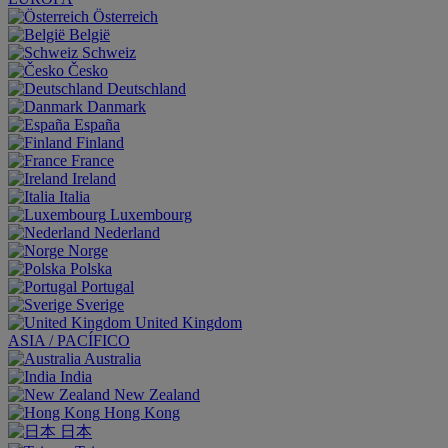
Österreich
België
Schweiz
Česko
Deutschland
Danmark
España
Finland
France
Ireland
Italia
Luxembourg
Nederland
Norge
Polska
Portugal
Sverige
United Kingdom
ASIA / PACÍFICO
Australia
India
New Zealand
Hong Kong
日本