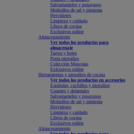
Salvamanteles y posavasos
Molinillos de sal y pimienta
Hervidores
Limpieza y cuidado
Libros de cocina
Exclusivos online
Almacenamiento
Ver todos los productos para
almacenaje
Tarros y botes
Porta utensilios
Colección Mascotas
Exlcusivos online
Herramientas y utensilios de cocina
Ver todos los productos en accesorios
Espátulas, cuchillos y utensilios
Guantes y delantales
Salvamanteles y posavasos
Molinillos de sal y pimienta
Hervidores
Limpieza y cuidado
Libros de cocina
Exclusivos online
Almacenamiento
Ver todos los productos para