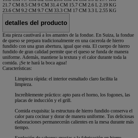
21.7 CM
8.5 CM
9 CM
31.4 CM
15.7 CM
2.6 L
2.19 KG
23.6 CM
9.2 CM
9.7 CM
33.3 CM
17 CM
3.3 L
2.55 KG
detalles del producto
Esta pieza cautivará a los amantes de la fondue. En Suiza, la fondue
de queso se prepara tradicionalmente en una cacerola de hierro
fundido con una gran abertura, igual que esta. El cuerpo de hierro
fundido de gran calidad permite que el queso se funda de manera
uniforme. Además, mantiene la textura y el calor durante toda la
comida. ¡Se te hará la boca agua!
Características:
Limpieza rápida: el interior esmaltado claro facilita la
limpieza.
Increíblemente práctico: apto para el horno, los fogones, las
placas de inducción y el grill.
Comida exquisita: la estructura de hierro fundido conserva el
calor para cocinar y dorar de manera uniforme. Tus deliciosas
elaboraciones permanecerán calientes en la mesa durante más
tiempo.
Explosión de sabores: gracias a la fabricación en hierro