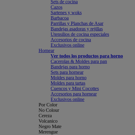
Sets de cocina
Cazos
Sartenes y woks
Barbacoa
Parrillas y Planchas de Asar
Bandejas asadoras y rejillas
Utensilios de cocina especiales
Accesorios de cocina
Exclusivos online
Hornear
Ver todos los productos para horno
Cacerolas & Moldes para pan
Bandejas para horno
Sets para hornear
Moldes para horno
Moldes para tartas
Cuencos y Mini Cocottes
Accesorios para hornear
Exclusivos online
Por Color
No Colour
Cereza
Volcanico
Negro Mate
Merengue