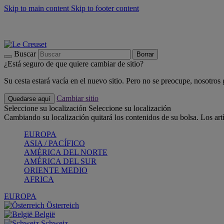
Skip to main content
Skip to footer content
📣 Últimas unidades: ahorra hasta un -40%
COMPRAR
Barbacoas, pícnics, crea tu verano con Le Creuset
COMPRAR
Descubre el color del verano: Bleu Riviera
COMPRAR
Buscar
Borrar
¿Está seguro de que quiere cambiar de sitio?
Su cesta estará vacía en el nuevo sitio. Pero no se preocupe, nosotros
Cambiar sitio
Quedarse aquí
Seleccione su localización
Seleccione su localización
Cambiando su localización quitará los contenidos de su bolsa. Los art
EUROPA
ASIA / PACÍFICO
AMÉRICA DEL NORTE
AMÉRICA DEL SUR
ORIENTE MEDIO
AFRICA
EUROPA
Österreich
België
Schweiz