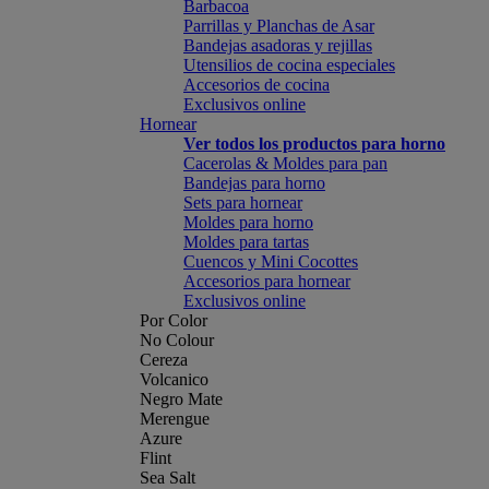
Barbacoa
Parrillas y Planchas de Asar
Bandejas asadoras y rejillas
Utensilios de cocina especiales
Accesorios de cocina
Exclusivos online
Hornear
Ver todos los productos para horno
Cacerolas & Moldes para pan
Bandejas para horno
Sets para hornear
Moldes para horno
Moldes para tartas
Cuencos y Mini Cocottes
Accesorios para hornear
Exclusivos online
Por Color
No Colour
Cereza
Volcanico
Negro Mate
Merengue
Azure
Flint
Sea Salt