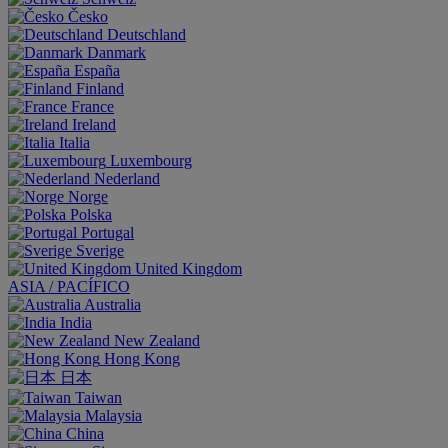
Česko
Deutschland
Danmark
España
Finland
France
Ireland
Italia
Luxembourg
Nederland
Norge
Polska
Portugal
Sverige
United Kingdom
ASIA / PACÍFICO
Australia
India
New Zealand
Hong Kong
日本
Taiwan
Malaysia
China