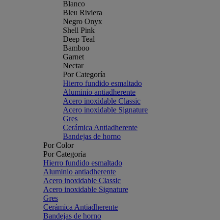
Blanco
Bleu Riviera
Negro Onyx
Shell Pink
Deep Teal
Bamboo
Garnet
Nectar
Por Categoría
Hierro fundido esmaltado
Aluminio antiadherente
Acero inoxidable Classic
Acero inoxidable Signature
Gres
Cerámica Antiadherente
Bandejas de horno
Por Color
Por Categoría
Hierro fundido esmaltado
Aluminio antiadherente
Acero inoxidable Classic
Acero inoxidable Signature
Gres
Cerámica Antiadherente
Bandejas de horno