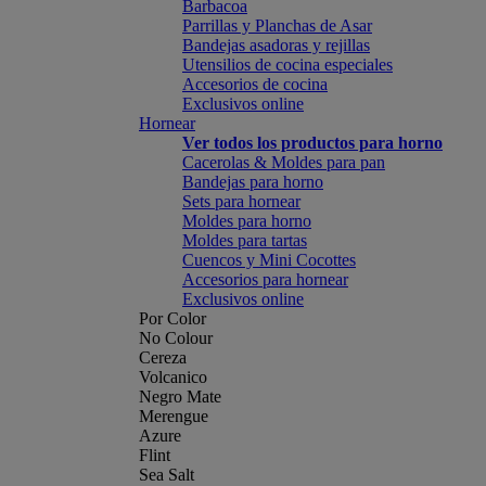
Barbacoa
Parrillas y Planchas de Asar
Bandejas asadoras y rejillas
Utensilios de cocina especiales
Accesorios de cocina
Exclusivos online
Hornear
Ver todos los productos para horno
Cacerolas & Moldes para pan
Bandejas para horno
Sets para hornear
Moldes para horno
Moldes para tartas
Cuencos y Mini Cocottes
Accesorios para hornear
Exclusivos online
Por Color
No Colour
Cereza
Volcanico
Negro Mate
Merengue
Azure
Flint
Sea Salt