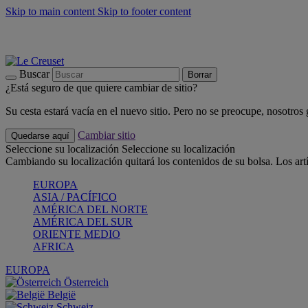
Skip to main content
Skip to footer content
📣 Últimas unidades: ahorra hasta un -40%
COMPRAR
Barbacoas, pícnics, crea tu verano con Le Creuset
COMPRAR
Descubre el color del verano: Bleu Riviera
COMPRAR
Buscar
Borrar
¿Está seguro de que quiere cambiar de sitio?
Su cesta estará vacía en el nuevo sitio. Pero no se preocupe, nosotros
Cambiar sitio
Quedarse aquí
Seleccione su localización
Seleccione su localización
Cambiando su localización quitará los contenidos de su bolsa. Los art
EUROPA
ASIA / PACÍFICO
AMÉRICA DEL NORTE
AMÉRICA DEL SUR
ORIENTE MEDIO
AFRICA
EUROPA
Österreich
België
Schweiz