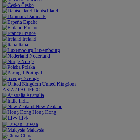
Česko
Deutschland
Danmark
España
Finland
France
Ireland
Italia
Luxembourg
Nederland
Norge
Polska
Portugal
Sverige
United Kingdom
ASIA / PACÍFICO
Australia
India
New Zealand
Hong Kong
日本
Taiwan
Malaysia
China