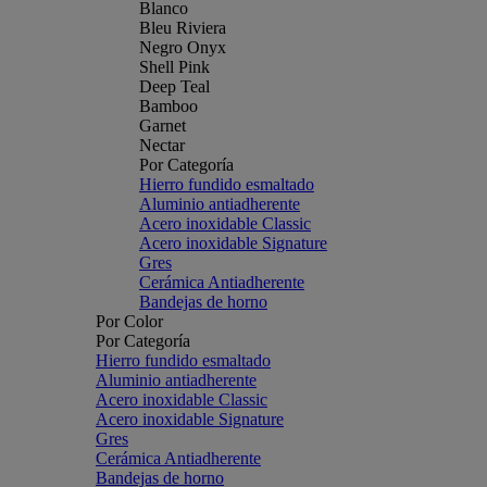
Blanco
Bleu Riviera
Negro Onyx
Shell Pink
Deep Teal
Bamboo
Garnet
Nectar
Por Categoría
Hierro fundido esmaltado
Aluminio antiadherente
Acero inoxidable Classic
Acero inoxidable Signature
Gres
Cerámica Antiadherente
Bandejas de horno
Por Color
Por Categoría
Hierro fundido esmaltado
Aluminio antiadherente
Acero inoxidable Classic
Acero inoxidable Signature
Gres
Cerámica Antiadherente
Bandejas de horno