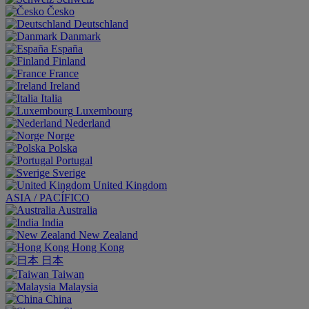
Česko
Deutschland
Danmark
España
Finland
France
Ireland
Italia
Luxembourg
Nederland
Norge
Polska
Portugal
Sverige
United Kingdom
ASIA / PACÍFICO
Australia
India
New Zealand
Hong Kong
日本
Taiwan
Malaysia
China