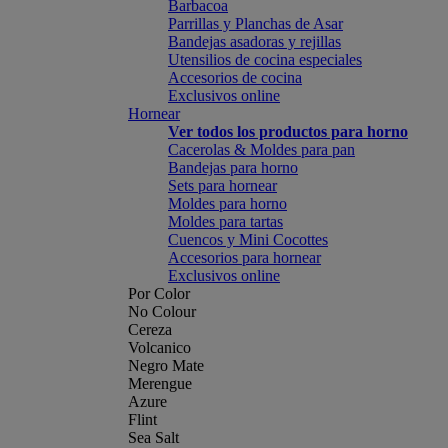
Barbacoa
Parrillas y Planchas de Asar
Bandejas asadoras y rejillas
Utensilios de cocina especiales
Accesorios de cocina
Exclusivos online
Hornear
Ver todos los productos para horno
Cacerolas & Moldes para pan
Bandejas para horno
Sets para hornear
Moldes para horno
Moldes para tartas
Cuencos y Mini Cocottes
Accesorios para hornear
Exclusivos online
Por Color
No Colour
Cereza
Volcanico
Negro Mate
Merengue
Azure
Flint
Sea Salt