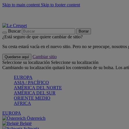
Skip to main content
Skip to footer content
📣 Últimas unidades: ahorra hasta un -40%
COMPRAR
Barbacoas, pícnics, crea tu verano con Le Creuset
COMPRAR
Descubre el color del verano: Bleu Riviera
COMPRAR
Buscar
Borrar
¿Está seguro de que quiere cambiar de sitio?
Su cesta estará vacía en el nuevo sitio. Pero no se preocupe, nosotros
Cambiar sitio
Quedarse aquí
Seleccione su localización
Seleccione su localización
Cambiando su localización quitará los contenidos de su bolsa. Los art
EUROPA
ASIA / PACÍFICO
AMÉRICA DEL NORTE
AMÉRICA DEL SUR
ORIENTE MEDIO
AFRICA
EUROPA
Österreich
België
Schweiz