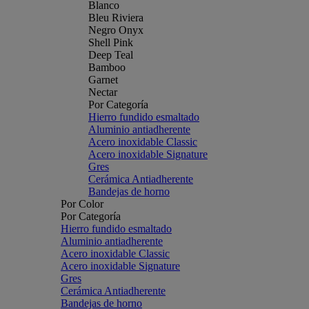
Blanco
Bleu Riviera
Negro Onyx
Shell Pink
Deep Teal
Bamboo
Garnet
Nectar
Por Categoría
Hierro fundido esmaltado
Aluminio antiadherente
Acero inoxidable Classic
Acero inoxidable Signature
Gres
Cerámica Antiadherente
Bandejas de horno
Por Color
Por Categoría
Hierro fundido esmaltado
Aluminio antiadherente
Acero inoxidable Classic
Acero inoxidable Signature
Gres
Cerámica Antiadherente
Bandejas de horno