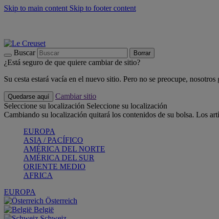
Skip to main content
Skip to footer content
📣 Últimas unidades: ahorra hasta un -40%
COMPRAR
Barbacoas, pícnics, crea tu verano con Le Creuset
COMPRAR
Descubre el color del verano: Bleu Riviera
COMPRAR
Buscar
Borrar
¿Está seguro de que quiere cambiar de sitio?
Su cesta estará vacía en el nuevo sitio. Pero no se preocupe, nosotros
Cambiar sitio
Quedarse aquí
Seleccione su localización
Seleccione su localización
Cambiando su localización quitará los contenidos de su bolsa. Los art
EUROPA
ASIA / PACÍFICO
AMÉRICA DEL NORTE
AMÉRICA DEL SUR
ORIENTE MEDIO
AFRICA
EUROPA
Österreich
België
Schweiz