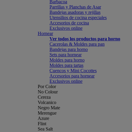
Barbacoa
Parrillas y Planchas de Asar
Bandejas asadoras y rejillas
Utensilios de cocina especiales
Accesorios de cocina
Exclusivos online
Hornear
Ver todos los productos para horno
Cacerolas & Moldes para pan
Bandejas para horno
Sets para hornear
Moldes para horno
Moldes para tartas
Cuencos y Mini Cocottes
Accesorios para hornear
Exclusivos online
Por Color
No Colour
Cereza
Volcanico
Negro Mate
Merengue
Azure
Flint
Sea Salt