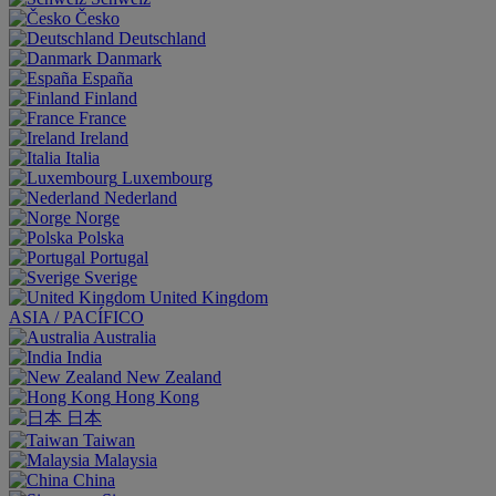
Česko
Deutschland
Danmark
España
Finland
France
Ireland
Italia
Luxembourg
Nederland
Norge
Polska
Portugal
Sverige
United Kingdom
ASIA / PACÍFICO
Australia
India
New Zealand
Hong Kong
日本
Taiwan
Malaysia
China