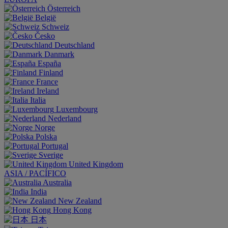
Österreich
België
Schweiz
Česko
Deutschland
Danmark
España
Finland
France
Ireland
Italia
Luxembourg
Nederland
Norge
Polska
Portugal
Sverige
United Kingdom
ASIA / PACÍFICO
Australia
India
New Zealand
Hong Kong
日本