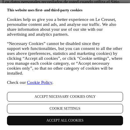
Los datos personales recopilados de usted cuando utiliza el Sitio
web o proporciona información de identificación personal, están
This website uses first- and third-party cookies
muy protegidos y tiene los derechos de privacidad que se explican
en el párrafo 8) a continuación.
Cookies help us give you a better experience on Le Creuset,
2. ¿QUIEN RECOPILA SU INFORMACION?
personalise content and ads, and analyse our traffic. We also
El responsable del tratamiento de datos de los servicios de comercio
share information about your use of our site with our
electrónico ofrecidos a través del Sitio Web es Le Creuset SL con
advertising and analytics partners.
domicilio social en Paseo de Gracia 9, 2º - 08007 – Barcelona.
“Necessary Cookies” cannot be disabled since they
Si consientes recibir comunicaciones de marketing de nuestra parte,
support web functionalities, but you can consent to all the other
pasarás a formar parte de la base de datos de consumidores del
uses above (preferences, statistics and marketing cookies) by
grupo Le Creuset, que es gestionada, como corresponsables del
clicking “Accept all cookies”, or click “Cookie settings”, where
tratamiento, por Le Creuset SL y Le Creuset Group AG, con
you manage each cookie category, or “Accept necessary
domicilio social en Neuhofstrasse 4, Baar, Zugo, 6340 Suiza (que ha
cookies only”, so that no other category of cookies will be
designado como representante en la UE a Le Creuset SL, con
installed.
número de IVA B62153630, con oficinas en Paseo de Gracia 9, 2º,
08007 Barcelona, España), en base a un acuerdo de
Check our
Cookie Policy
.
corresponsabilidad que establece esencialmente que
(a) Le Creuset Group AG se encarga de la estrategia general que
rige el marketing y la experiencia personalizada del cliente;
ACCEPT NECESSARY COOKIES ONLY
(b) las entidades locales de Le Creuset se benefician e implementan
dicha estrategia, así como desarrollan de manera independiente
COOKIE SETTINGS
comunicaciones/iniciativas de marketing a nivel local (dentro de un
país específico);
ACCEPT ALL COOKIES
(c) ambos corresponsables están obligados a atender las solicitudes
de derechos de los interesados.