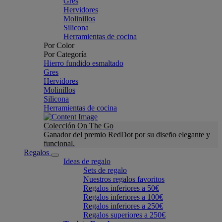
Gres
Hervidores
Molinillos
Silicona
Herramientas de cocina
Por Color
Por Categoría
Hierro fundido esmaltado
Gres
Hervidores
Molinillos
Silicona
Herramientas de cocina
Colección On The Go
Ganador del premio RedDot por su diseño elegante y
funcional.
Regalos
Ideas de regalo
Sets de regalo
Nuestros regalos favoritos
Regalos inferiores a 50€
Regalos inferiores a 100€
Regalos inferiores a 250€
Regalos superiores a 250€