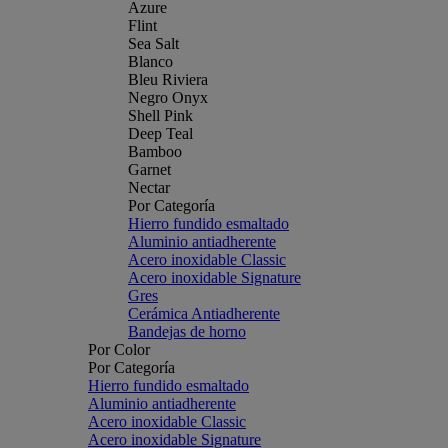
Azure
Flint
Sea Salt
Blanco
Bleu Riviera
Negro Onyx
Shell Pink
Deep Teal
Bamboo
Garnet
Nectar
Por Categoría
Hierro fundido esmaltado
Aluminio antiadherente
Acero inoxidable Classic
Acero inoxidable Signature
Gres
Cerámica Antiadherente
Bandejas de horno
Por Color
Por Categoría
Hierro fundido esmaltado
Aluminio antiadherente
Acero inoxidable Classic
Acero inoxidable Signature