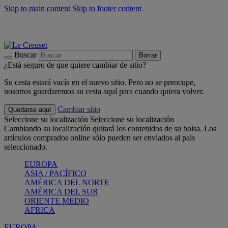
Skip to main content
Skip to footer content
📣 Últimas unidades: ahorra hasta un -40%
COMPRAR
Barbacoas, pícnics, crea tu verano con Le Creuset
COMPRAR
Descubre el color del verano: Bleu Riviera
COMPRAR
Buscar
Borrar
¿Está seguro de que quiere cambiar de sitio?
Su cesta estará vacía en el nuevo sitio. Pero no se preocupe,
nosotros guardaremos su cesta aquí para cuando quiera volver.
Cambiar sitio
Quedarse aquí
Seleccione su localización
Seleccione su localización
Cambiando su localización quitará los contenidos de su bolsa. Los
artículos comprados online sólo pueden ser enviados al pais
seleccionado.
EUROPA
ASIA / PACÍFICO
AMÉRICA DEL NORTE
AMÉRICA DEL SUR
ORIENTE MEDIO
AFRICA
EUROPA