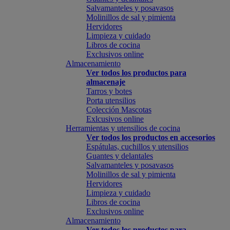
Salvamanteles y posavasos
Molinillos de sal y pimienta
Hervidores
Limpieza y cuidado
Libros de cocina
Exclusivos online
Almacenamiento
Ver todos los productos para
almacenaje
Tarros y botes
Porta utensilios
Colección Mascotas
Exlcusivos online
Herramientas y utensilios de cocina
Ver todos los productos en accesorios
Espátulas, cuchillos y utensilios
Guantes y delantales
Salvamanteles y posavasos
Molinillos de sal y pimienta
Hervidores
Limpieza y cuidado
Libros de cocina
Exclusivos online
Almacenamiento
Ver todos los productos para