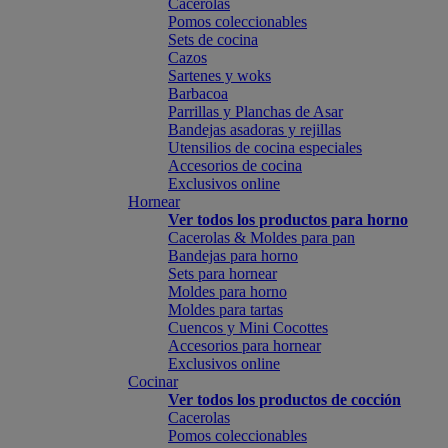
Cacerolas
Pomos coleccionables
Sets de cocina
Cazos
Sartenes y woks
Barbacoa
Parrillas y Planchas de Asar
Bandejas asadoras y rejillas
Utensilios de cocina especiales
Accesorios de cocina
Exclusivos online
Hornear
Ver todos los productos para horno
Cacerolas & Moldes para pan
Bandejas para horno
Sets para hornear
Moldes para horno
Moldes para tartas
Cuencos y Mini Cocottes
Accesorios para hornear
Exclusivos online
Cocinar
Ver todos los productos de cocción
Cacerolas
Pomos coleccionables