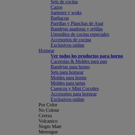
Sets de cocina
Cazos
Sartenes y woks
Barbacoa
Parrillas y Planchas de Asar
Bandejas asadoras y rejillas
Utensilios de cocina especiales
Accesorios de cocina
Exclusivos online
Hornear
Ver todos los productos para horno
Cacerolas & Moldes para pan
Bandejas para horno
Sets para hornear
Moldes para horno
Moldes para tartas
Cuencos y Mini Cocottes
Accesorios para hornear
Exclusivos online
Por Color
No Colour
Cereza
Volcanico
Negro Mate
Merengue