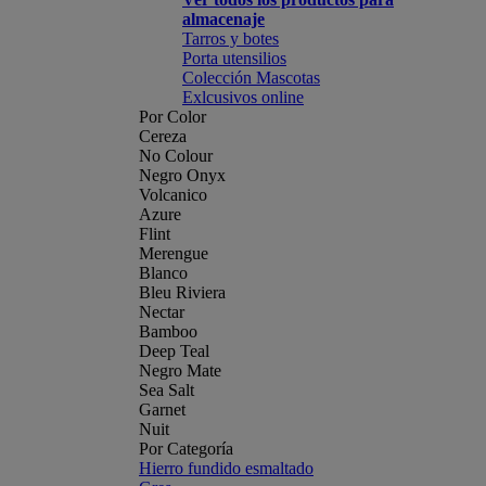
almacenaje
Tarros y botes
Porta utensilios
Colección Mascotas
Exlcusivos online
Por Color
Cereza
No Colour
Negro Onyx
Volcanico
Azure
Flint
Merengue
Blanco
Bleu Riviera
Nectar
Bamboo
Deep Teal
Negro Mate
Sea Salt
Garnet
Nuit
Por Categoría
Hierro fundido esmaltado