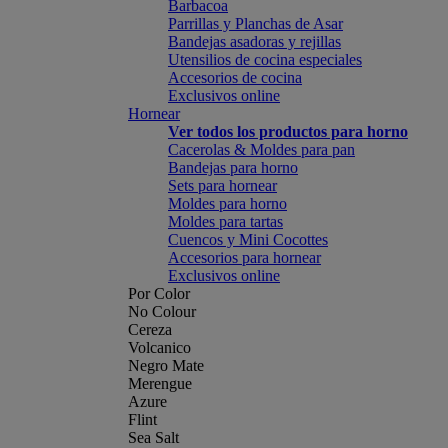
Barbacoa
Parrillas y Planchas de Asar
Bandejas asadoras y rejillas
Utensilios de cocina especiales
Accesorios de cocina
Exclusivos online
Hornear
Ver todos los productos para horno
Cacerolas & Moldes para pan
Bandejas para horno
Sets para hornear
Moldes para horno
Moldes para tartas
Cuencos y Mini Cocottes
Accesorios para hornear
Exclusivos online
Por Color
No Colour
Cereza
Volcanico
Negro Mate
Merengue
Azure
Flint
Sea Salt