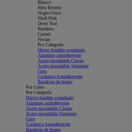
Blanco
Bleu Riviera
Negro Onyx
Shell Pink
Deep Teal
Bamboo
Garnet
Nectar
Por Categoría
Hierro fundido esmaltado
Aluminio antiadherente
Acero inoxidable Classic
Acero inoxidable Signature
Gres
Cerámica Antiadherente
Bandejas de horno
Por Color
Por Categoría
Hierro fundido esmaltado
Aluminio antiadherente
Acero inoxidable Classic
Acero inoxidable Signature
Gres
Cerámica Antiadherente
Bandejas de horno