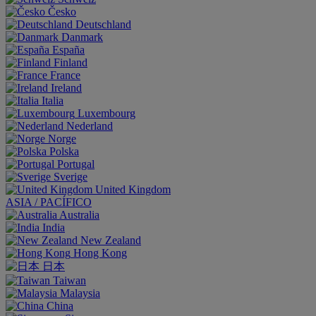
Česko
Deutschland
Danmark
España
Finland
France
Ireland
Italia
Luxembourg
Nederland
Norge
Polska
Portugal
Sverige
United Kingdom
ASIA / PACÍFICO
Australia
India
New Zealand
Hong Kong
日本
Taiwan
Malaysia
China