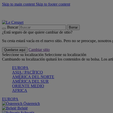
Skip to main content
Skip to footer content
📣 Últimas unidades: ahorra hasta un -40%
COMPRAR
Barbacoas, pícnics, crea tu verano con Le Creuset
COMPRAR
Descubre el color del verano: Bleu Riviera
COMPRAR
Buscar
Borrar
¿Está seguro de que quiere cambiar de sitio?
Su cesta estará vacía en el nuevo sitio. Pero no se preocupe, nosotros
Cambiar sitio
Quedarse aquí
Seleccione su localización
Seleccione su localización
Cambiando su localización quitará los contenidos de su bolsa. Los art
EUROPA
ASIA / PACÍFICO
AMÉRICA DEL NORTE
AMÉRICA DEL SUR
ORIENTE MEDIO
AFRICA
EUROPA
Österreich
België
Schweiz