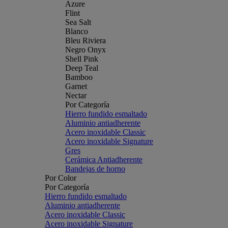
Azure
Flint
Sea Salt
Blanco
Bleu Riviera
Negro Onyx
Shell Pink
Deep Teal
Bamboo
Garnet
Nectar
Por Categoría
Hierro fundido esmaltado
Aluminio antiadherente
Acero inoxidable Classic
Acero inoxidable Signature
Gres
Cerámica Antiadherente
Bandejas de horno
Por Color
Por Categoría
Hierro fundido esmaltado
Aluminio antiadherente
Acero inoxidable Classic
Acero inoxidable Signature