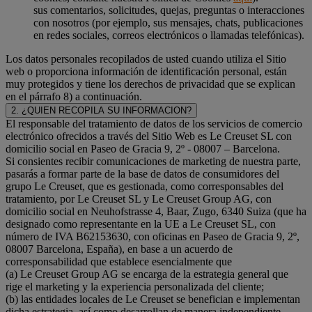
sus comentarios, solicitudes, quejas, preguntas o interacciones
con nosotros (por ejemplo, sus mensajes, chats, publicaciones
en redes sociales, correos electrónicos o llamadas telefónicas).
Los datos personales recopilados de usted cuando utiliza el Sitio
web o proporciona información de identificación personal, están
muy protegidos y tiene los derechos de privacidad que se explican
en el párrafo 8) a continuación.
2. ¿QUIEN RECOPILA SU INFORMACION?
El responsable del tratamiento de datos de los servicios de comercio
electrónico ofrecidos a través del Sitio Web es Le Creuset SL con
domicilio social en Paseo de Gracia 9, 2º - 08007 – Barcelona.
Si consientes recibir comunicaciones de marketing de nuestra parte,
pasarás a formar parte de la base de datos de consumidores del
grupo Le Creuset, que es gestionada, como corresponsables del
tratamiento, por Le Creuset SL y Le Creuset Group AG, con
domicilio social en Neuhofstrasse 4, Baar, Zugo, 6340 Suiza (que ha
designado como representante en la UE a Le Creuset SL, con
número de IVA B62153630, con oficinas en Paseo de Gracia 9, 2º,
08007 Barcelona, España), en base a un acuerdo de
corresponsabilidad que establece esencialmente que
(a) Le Creuset Group AG se encarga de la estrategia general que
rige el marketing y la experiencia personalizada del cliente;
(b) las entidades locales de Le Creuset se benefician e implementan
dicha estrategia, así como desarrollan de manera independiente