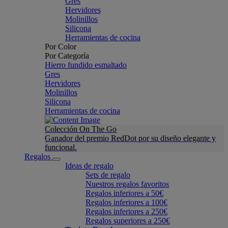
Gres
Hervidores
Molinillos
Silicona
Herramientas de cocina
Por Color
Por Categoría
Hierro fundido esmaltado
Gres
Hervidores
Molinillos
Silicona
Herramientas de cocina
Colección On The Go
Ganador del premio RedDot por su diseño elegante y
funcional.
Regalos
Ideas de regalo
Sets de regalo
Nuestros regalos favoritos
Regalos inferiores a 50€
Regalos inferiores a 100€
Regalos inferiores a 250€
Regalos superiores a 250€