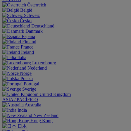
Österreich
België
Schweiz
Česko
Deutschland
Danmark
España
Finland
France
Ireland
Italia
Luxembourg
Nederland
Norge
Polska
Portugal
Sverige
United Kingdom
ASIA / PACÍFICO
Australia
India
New Zealand
Hong Kong
日本