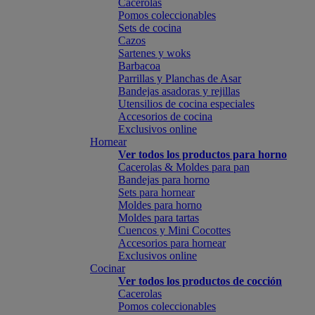
Cacerolas
Pomos coleccionables
Sets de cocina
Cazos
Sartenes y woks
Barbacoa
Parrillas y Planchas de Asar
Bandejas asadoras y rejillas
Utensilios de cocina especiales
Accesorios de cocina
Exclusivos online
Hornear
Ver todos los productos para horno
Cacerolas & Moldes para pan
Bandejas para horno
Sets para hornear
Moldes para horno
Moldes para tartas
Cuencos y Mini Cocottes
Accesorios para hornear
Exclusivos online
Cocinar
Ver todos los productos de cocción
Cacerolas
Pomos coleccionables