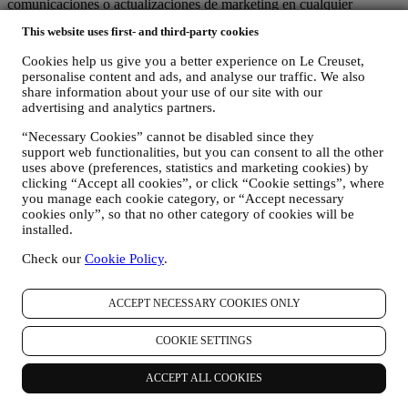
comunicaciones o actualizaciones de marketing en cualquier
momento, de forma gratuita, a través de los métodos que se
This website uses first- and third-party cookies
muestran como parte de la comunicación (por ejemplo, para darse de
baja de la newsletter puede hacer clic en el enlace para darse de baja
Cookies help us give you a better experience on Le Creuset,
que aparece en la parte inferior de cada correo electrónico). En
personalise content and ads, and analyse our traffic. We also
cualquier caso, si desea poner fin a cualquiera de nuestras
share information about your use of our site with our
actividades de marketing, envíenos un correo electrónico a
advertising and analytics partners.
privacy@lecreuset.com
. Procesaremos su exclusión lo antes posible,
pero en algunas circunstancias puede recibir algunos mensajes más
“Necessary Cookies” cannot be disabled since they
hasta que la exclusión se procese por completo.
Por favor,
support web functionalities, but you can consent to all the other
recuerde que no pasamos ni vendemos sus datos de contacto y
uses above (preferences, statistics and marketing cookies) by
clicking “Accept all cookies”, or click “Cookie settings”, where
otros datos personales a otras empresas para sus fines de
you manage each cookie category, or “Accept necessary
marketing.
cookies only”, so that no other category of cookies will be
installed.
En caso de que haya comprado uno de nuestros productos, podemos
enviar un correo electrónico solicitando la opinión sobre sus
Check our
Cookie Policy
.
productos. Estamos interesados en las opiniones de los productos de
nuestros clientes (si desean proporcionar dicha información) para
mejorar constantemente nuestros productos y servicios. Al final del
ACCEPT NECESSARY COOKIES ONLY
proceso de compra, también podemos invitarle a escribir su opinión
del producto. La opinión no es obligatoria, y usted es libre de
COOKIE SETTINGS
enviarla o no.
REORIENTACIÓN / ADAPTACIÓN DE NUESTRAS
ACCEPT ALL COOKIES
OFERTAS Y MEJORA DE LA EXPERIENCIA DEL