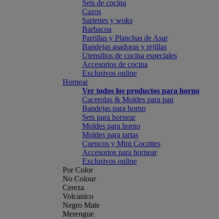
Sets de cocina
Cazos
Sartenes y woks
Barbacoa
Parrillas y Planchas de Asar
Bandejas asadoras y rejillas
Utensilios de cocina especiales
Accesorios de cocina
Exclusivos online
Hornear
Ver todos los productos para horno
Cacerolas & Moldes para pan
Bandejas para horno
Sets para hornear
Moldes para horno
Moldes para tartas
Cuencos y Mini Cocottes
Accesorios para hornear
Exclusivos online
Por Color
No Colour
Cereza
Volcanico
Negro Mate
Merengue