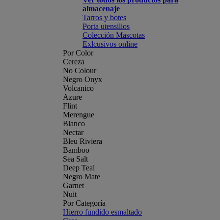
almacenaje
Tarros y botes
Porta utensilios
Colección Mascotas
Exlcusivos online
Por Color
Cereza
No Colour
Negro Onyx
Volcanico
Azure
Flint
Merengue
Blanco
Nectar
Bleu Riviera
Bamboo
Sea Salt
Deep Teal
Negro Mate
Garnet
Nuit
Por Categoría
Hierro fundido esmaltado