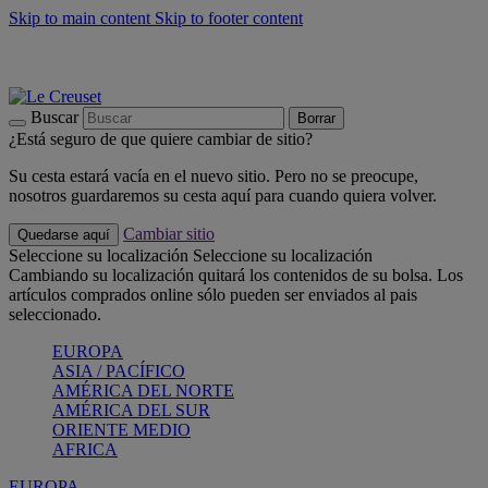
Skip to main content
Skip to footer content
📣 Últimas unidades: ahorra hasta un -40%
COMPRAR
Barbacoas, pícnics, crea tu verano con Le Creuset
COMPRAR
Descubre el color del verano: Bleu Riviera
COMPRAR
Buscar
Borrar
¿Está seguro de que quiere cambiar de sitio?
Su cesta estará vacía en el nuevo sitio. Pero no se preocupe,
nosotros guardaremos su cesta aquí para cuando quiera volver.
Cambiar sitio
Quedarse aquí
Seleccione su localización
Seleccione su localización
Cambiando su localización quitará los contenidos de su bolsa. Los
artículos comprados online sólo pueden ser enviados al pais
seleccionado.
EUROPA
ASIA / PACÍFICO
AMÉRICA DEL NORTE
AMÉRICA DEL SUR
ORIENTE MEDIO
AFRICA
EUROPA