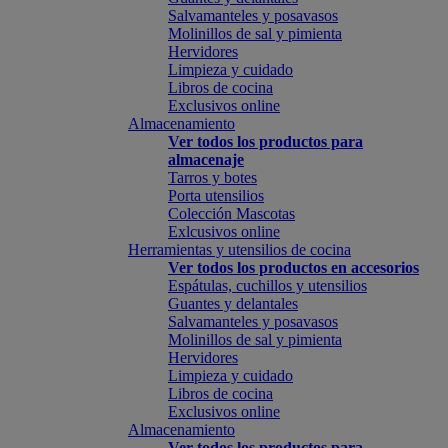
Salvamanteles y posavasos
Molinillos de sal y pimienta
Hervidores
Limpieza y cuidado
Libros de cocina
Exclusivos online
Almacenamiento
Ver todos los productos para
almacenaje
Tarros y botes
Porta utensilios
Colección Mascotas
Exlcusivos online
Herramientas y utensilios de cocina
Ver todos los productos en accesorios
Espátulas, cuchillos y utensilios
Guantes y delantales
Salvamanteles y posavasos
Molinillos de sal y pimienta
Hervidores
Limpieza y cuidado
Libros de cocina
Exclusivos online
Almacenamiento
Ver todos los productos para