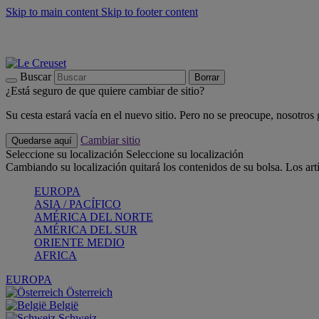
Skip to main content
Skip to footer content
📣 Últimas unidades: ahorra hasta un -40%
COMPRAR
Barbacoas, pícnics, crea tu verano con Le Creuset
COMPRAR
Descubre el color del verano: Bleu Riviera
COMPRAR
Buscar
Borrar
¿Está seguro de que quiere cambiar de sitio?
Su cesta estará vacía en el nuevo sitio. Pero no se preocupe, nosotros
Cambiar sitio
Quedarse aquí
Seleccione su localización
Seleccione su localización
Cambiando su localización quitará los contenidos de su bolsa. Los art
EUROPA
ASIA / PACÍFICO
AMÉRICA DEL NORTE
AMÉRICA DEL SUR
ORIENTE MEDIO
AFRICA
EUROPA
Österreich
België
Schweiz