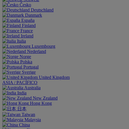
Česko
Deutschland
Danmark
España
Finland
France
Ireland
Italia
Luxembourg
Nederland
Norge
Polska
Portugal
Sverige
United Kingdom
ASIA / PACÍFICO
Australia
India
New Zealand
Hong Kong
日本
Taiwan
Malaysia
China