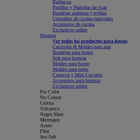
Barbacoa
Parrillas y Planchas de Asar
Bandejas asadoras y rejillas
Utensilios de cocina especiales
Accesorios de cocina
Exclusivos online
Hornear
Ver todos los productos para horno
Cacerolas & Moldes para pan
Bandejas para horno
Sets para hornear
Moldes para horno
Moldes para tartas
Cuencos y Mini Cocottes
Accesorios para hornear
Exclusivos online
Por Color
No Colour
Cereza
Volcanico
Negro Mate
Merengue
Azure
Flint
Sea Salt