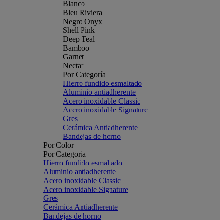
Blanco
Bleu Riviera
Negro Onyx
Shell Pink
Deep Teal
Bamboo
Garnet
Nectar
Por Categoría
Hierro fundido esmaltado
Aluminio antiadherente
Acero inoxidable Classic
Acero inoxidable Signature
Gres
Cerámica Antiadherente
Bandejas de horno
Por Color
Por Categoría
Hierro fundido esmaltado
Aluminio antiadherente
Acero inoxidable Classic
Acero inoxidable Signature
Gres
Cerámica Antiadherente
Bandejas de horno