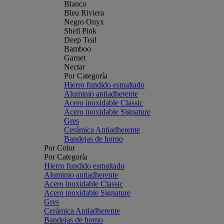
Blanco
Bleu Riviera
Negro Onyx
Shell Pink
Deep Teal
Bamboo
Garnet
Nectar
Por Categoría
Hierro fundido esmaltado
Aluminio antiadherente
Acero inoxidable Classic
Acero inoxidable Signature
Gres
Cerámica Antiadherente
Bandejas de horno
Por Color
Por Categoría
Hierro fundido esmaltado
Aluminio antiadherente
Acero inoxidable Classic
Acero inoxidable Signature
Gres
Cerámica Antiadherente
Bandejas de horno