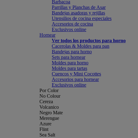
Barbacoa
Parrillas y Planchas de Asar
Bandejas asadoras y rejillas
Utensilios de cocina especiales
Accesorios de cocina
Exclusivos online
Hornear
Ver todos los productos para horno
Cacerolas & Moldes para pan
Bandejas para horno
Sets para hornear
Moldes para horno
Moldes para tartas
Cuencos y Mini Cocottes
Accesorios para hornear
Exclusivos online
Por Color
No Colour
Cereza
Volcanico
Negro Mate
Merengue
Azure
Flint
Sea Salt