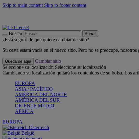
Skip to main content
Skip to footer content
📣 Últimas unidades: ahorra hasta un -40%
COMPRAR
Barbacoas, pícnics, crea tu verano con Le Creuset
COMPRAR
Descubre el color del verano: Bleu Riviera
COMPRAR
Buscar
Borrar
¿Está seguro de que quiere cambiar de sitio?
Su cesta estará vacía en el nuevo sitio. Pero no se preocupe, nosotros
Cambiar sitio
Quedarse aquí
Seleccione su localización
Seleccione su localización
Cambiando su localización quitará los contenidos de su bolsa. Los art
EUROPA
ASIA / PACÍFICO
AMÉRICA DEL NORTE
AMÉRICA DEL SUR
ORIENTE MEDIO
AFRICA
EUROPA
Österreich
België
Schweiz