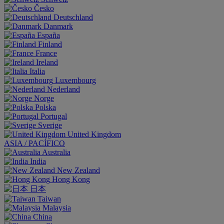
Česko
Deutschland
Danmark
España
Finland
France
Ireland
Italia
Luxembourg
Nederland
Norge
Polska
Portugal
Sverige
United Kingdom
ASIA / PACÍFICO
Australia
India
New Zealand
Hong Kong
日本
Taiwan
Malaysia
China