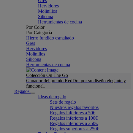
Gres
Hervidores
Molinillos
Silicona
Herramientas de cocina
Por Color
Por Categoría
Hierro fundido esmaltado
Gres
Hervidores
Molinillos
Silicona
Herramientas de cocina
Colección On The Go
Ganador del premio RedDot por su diseño elegante y
funcional.
Regalos
Ideas de regalo
Sets de regalo
Nuestros regalos favoritos
Regalos inferiores a 50€
Regalos inferiores a 100€
Regalos inferiores a 250€
Regalos superiores a 250€