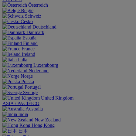
Österreich
België
Schweiz
Česko
Deutschland
Danmark
España
Finland
France
Ireland
Italia
Luxembourg
Nederland
Norge
Polska
Portugal
Sverige
United Kingdom
ASIA / PACÍFICO
Australia
India
New Zealand
Hong Kong
日本