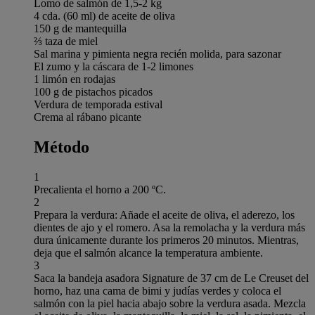
Lomo de salmón de 1,5-2 kg
4 cda. (60 ml) de aceite de oliva
150 g de mantequilla
⅔ taza de miel
Sal marina y pimienta negra recién molida, para sazonar
El zumo y la cáscara de 1-2 limones
1 limón en rodajas
100 g de pistachos picados
Verdura de temporada estival
Crema al rábano picante
Método
1
Precalienta el horno a 200 ºC.
2
Prepara la verdura: Añade el aceite de oliva, el aderezo, los
dientes de ajo y el romero. Asa la remolacha y la verdura más
dura únicamente durante los primeros 20 minutos. Mientras,
deja que el salmón alcance la temperatura ambiente.
3
Saca la bandeja asadora Signature de 37 cm de Le Creuset del
horno, haz una cama de bimi y judías verdes y coloca el
salmón con la piel hacia abajo sobre la verdura asada. Mezcla