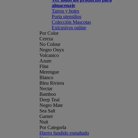
almacenaje
Tarros y botes
Porta utensilios
Colección Mascotas
Exlcusivos online
Por Color
Cereza
No Colour
Negro Onyx
Volcanico
Azure
Flint
Merengue
Blanco
Bleu Riviera
Nectar
Bamboo
Deep Teal
Negro Mate
Sea Salt
Garnet
Nuit
Por Categoría
Hierro fundido esmaltado