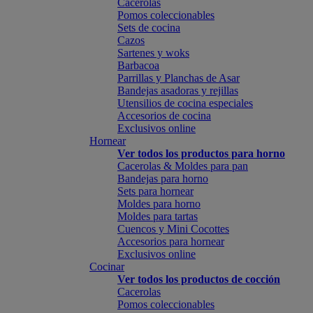
Cacerolas
Pomos coleccionables
Sets de cocina
Cazos
Sartenes y woks
Barbacoa
Parrillas y Planchas de Asar
Bandejas asadoras y rejillas
Utensilios de cocina especiales
Accesorios de cocina
Exclusivos online
Hornear
Ver todos los productos para horno
Cacerolas & Moldes para pan
Bandejas para horno
Sets para hornear
Moldes para horno
Moldes para tartas
Cuencos y Mini Cocottes
Accesorios para hornear
Exclusivos online
Cocinar
Ver todos los productos de cocción
Cacerolas
Pomos coleccionables