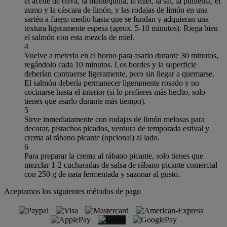
el aceite de oliva, la mantequilla, la miel, la sal, la pimienta, el
zumo y la cáscara de limón, y las rodajas de limón en una
sartén a fuego medio hasta que se fundan y adquieran una
textura ligeramente espesa (aprox. 5-10 minutos). Riega bien
el salmón con esta mezcla de miel.
4
Vuelve a meterlo en el horno para asarlo durante 30 minutos,
regándolo cada 10 minutos. Los bordes y la superficie
deberían contraerse ligeramente, pero sin llegar a quemarse.
El salmón debería permanecer ligeramente rosado y no
cocinarse hasta el interior (si lo prefieres más hecho, solo
tienes que asarlo durante más tiempo).
5
Sirve inmediatamente con rodajas de limón melosas para
decorar, pistachos picados, verdura de temporada estival y
crema al rábano picante (opcional) al lado.
6
Para preparar la crema al rábano picante, solo tienes que
mezclar 1-2 cucharadas de salsa de rábano picante comercial
con 250 g de nata fermentada y sazonar al gusto.
Aceptamos los siguientes métodos de pago