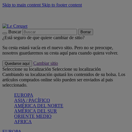
Skip to main content
Skip to footer content
📣 Últimas unidades: ahorra hasta un -40%
COMPRAR
Barbacoas, pícnics, crea tu verano con Le Creuset
COMPRAR
Descubre el color del verano: Bleu Riviera
COMPRAR
Buscar
Borrar
¿Está seguro de que quiere cambiar de sitio?
Su cesta estará vacía en el nuevo sitio. Pero no se preocupe,
nosotros guardaremos su cesta aquí para cuando quiera volver.
Cambiar sitio
Quedarse aquí
Seleccione su localización
Seleccione su localización
Cambiando su localización quitará los contenidos de su bolsa. Los
artículos comprados online sólo pueden ser enviados al pais
seleccionado.
EUROPA
ASIA / PACÍFICO
AMÉRICA DEL NORTE
AMÉRICA DEL SUR
ORIENTE MEDIO
AFRICA
EUROPA