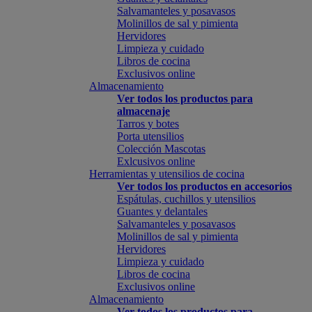
Salvamanteles y posavasos
Molinillos de sal y pimienta
Hervidores
Limpieza y cuidado
Libros de cocina
Exclusivos online
Almacenamiento
Ver todos los productos para
almacenaje
Tarros y botes
Porta utensilios
Colección Mascotas
Exlcusivos online
Herramientas y utensilios de cocina
Ver todos los productos en accesorios
Espátulas, cuchillos y utensilios
Guantes y delantales
Salvamanteles y posavasos
Molinillos de sal y pimienta
Hervidores
Limpieza y cuidado
Libros de cocina
Exclusivos online
Almacenamiento
Ver todos los productos para