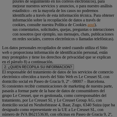
píxeles de seguimiento en los correos electrónicos), para
mejorar nuestros servicios y anuncios, o para nuestro análisis
estadístico - en la mayoría de los casos no podremos
identificarlo a través de esta información técnica. Para obtener
información sobre la recopilación de datos a través de
cookies, consulte nuestra Política de Cookies
aquí
).
sus comentarios, solicitudes, quejas, preguntas o interacciones
con nosotros (por ejemplo, sus mensajes, chats, publicaciones
en redes sociales, correos electrónicos o llamadas telefónicas).
Los datos personales recopilados de usted cuando utiliza el Sitio
web o proporciona información de identificación personal, están
muy protegidos y tiene los derechos de privacidad que se explican
en el párrafo 8) a continuación.
2. ¿QUIEN RECOPILA SU INFORMACION?
El responsable del tratamiento de datos de los servicios de comercio
electrónico ofrecidos a través del Sitio Web es Le Creuset SL con
domicilio social en Paseo de Gracia 9, 2º - 08007 – Barcelona.
Si consientes recibir comunicaciones de marketing de nuestra parte,
pasarás a formar parte de la base de datos de consumidores del
grupo Le Creuset, que es gestionada, como corresponsables del
tratamiento, por Le Creuset SL y Le Creuset Group AG, con
domicilio social en Neuhofstrasse 4, Baar, Zugo, 6340 Suiza (que ha
designado como representante en la UE a Le Creuset SL, con
número de IVA B62153630, con oficinas en Paseo de Gracia 9, 2º,