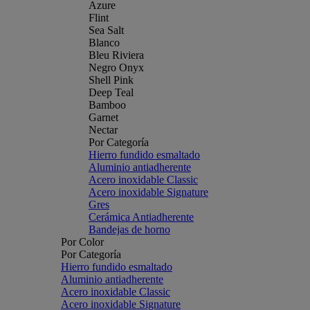
Azure
Flint
Sea Salt
Blanco
Bleu Riviera
Negro Onyx
Shell Pink
Deep Teal
Bamboo
Garnet
Nectar
Por Categoría
Hierro fundido esmaltado
Aluminio antiadherente
Acero inoxidable Classic
Acero inoxidable Signature
Gres
Cerámica Antiadherente
Bandejas de horno
Por Color
Por Categoría
Hierro fundido esmaltado
Aluminio antiadherente
Acero inoxidable Classic
Acero inoxidable Signature