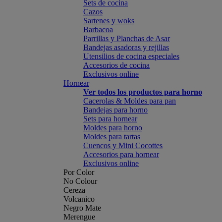
Sets de cocina
Cazos
Sartenes y woks
Barbacoa
Parrillas y Planchas de Asar
Bandejas asadoras y rejillas
Utensilios de cocina especiales
Accesorios de cocina
Exclusivos online
Hornear
Ver todos los productos para horno
Cacerolas & Moldes para pan
Bandejas para horno
Sets para hornear
Moldes para horno
Moldes para tartas
Cuencos y Mini Cocottes
Accesorios para hornear
Exclusivos online
Por Color
No Colour
Cereza
Volcanico
Negro Mate
Merengue