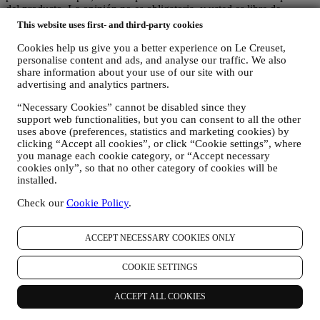
del producto. La opinión no es obligatoria, y usted es libre de
enviarla o no.
This website uses first- and third-party cookies
REORIENTACIÓN / ADAPTACIÓN DE NUESTRAS
Cookies help us give you a better experience on Le Creuset,
OFERTAS Y MEJORA DE LA EXPERIENCIA DEL
personalise content and ads, and analyse our traffic. We also
CLIENTE Nos gustaría utilizar sus datos para adaptar
share information about your use of our site with our
nuestros servicios y ofertas a sus necesidades y preferencias
advertising and analytics partners.
para proporcionarle una experiencia de cliente personalizada
“Necessary Cookies” cannot be disabled since they
de Le Creuset. Lo haremos analizando sus hábitos o intereses,
support web functionalities, but you can consent to all the other
por ejemplo, en relación con los productos más vistos, su
uses above (preferences, statistics and marketing cookies) by
interacción con nosotros en las redes sociales, qué páginas de
clicking “Accept all cookies”, or click “Cookie settings”, where
nuestro sitio web visita, qué contenido de nuestras ofertas lee
you manage each cookie category, or “Accept necessary
usted. Lo hacemos principalmente a través de cookies y
cookies only”, so that no other category of cookies will be
tecnologías similares (incluidos los píxeles de seguimiento en
installed.
los correos electrónicos), también en combinación con sus
datos y preferencias recogidos una vez que se suscribe a
Check our
Cookie Policy
.
nuestras comunicaciones de marketing personalizadas.
Utilizaremos esta información para gestionar nuestra
publicidad en otros sitios, conceder acceso a contenidos
ACCEPT NECESSARY COOKIES ONLY
específicos, adaptar los contenidos o las ofertas que ve en el
Sitio web o, si ha dado su consentimiento para suscribirse a
COOKIE SETTINGS
nuestras comunicaciones de marketing, para enviarle
comunicaciones/mensajes relevantes que creemos que le
ACCEPT ALL COOKIES
pueden gustar. No será utilizada para otros efectos. El uso de
cookies está sujeto a su consentimiento. Si no desea que esta