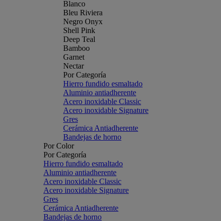
Blanco
Bleu Riviera
Negro Onyx
Shell Pink
Deep Teal
Bamboo
Garnet
Nectar
Por Categoría
Hierro fundido esmaltado
Aluminio antiadherente
Acero inoxidable Classic
Acero inoxidable Signature
Gres
Cerámica Antiadherente
Bandejas de horno
Por Color
Por Categoría
Hierro fundido esmaltado
Aluminio antiadherente
Acero inoxidable Classic
Acero inoxidable Signature
Gres
Cerámica Antiadherente
Bandejas de horno