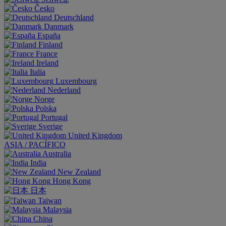
Česko
Deutschland
Danmark
España
Finland
France
Ireland
Italia
Luxembourg
Nederland
Norge
Polska
Portugal
Sverige
United Kingdom
ASIA / PACÍFICO
Australia
India
New Zealand
Hong Kong
日本
Taiwan
Malaysia
China