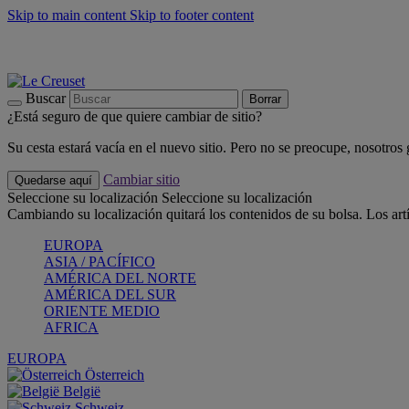
Skip to main content
Skip to footer content
📣 Últimas unidades: ahorra hasta un -40%
COMPRAR
Barbacoas, pícnics, crea tu verano con Le Creuset
COMPRAR
Descubre el color del verano: Bleu Riviera
COMPRAR
Buscar
Borrar
¿Está seguro de que quiere cambiar de sitio?
Su cesta estará vacía en el nuevo sitio. Pero no se preocupe, nosotros
Cambiar sitio
Quedarse aquí
Seleccione su localización
Seleccione su localización
Cambiando su localización quitará los contenidos de su bolsa. Los art
EUROPA
ASIA / PACÍFICO
AMÉRICA DEL NORTE
AMÉRICA DEL SUR
ORIENTE MEDIO
AFRICA
EUROPA
Österreich
België
Schweiz