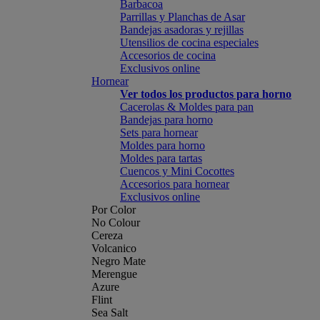
Barbacoa
Parrillas y Planchas de Asar
Bandejas asadoras y rejillas
Utensilios de cocina especiales
Accesorios de cocina
Exclusivos online
Hornear
Ver todos los productos para horno
Cacerolas & Moldes para pan
Bandejas para horno
Sets para hornear
Moldes para horno
Moldes para tartas
Cuencos y Mini Cocottes
Accesorios para hornear
Exclusivos online
Por Color
No Colour
Cereza
Volcanico
Negro Mate
Merengue
Azure
Flint
Sea Salt