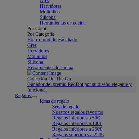
Gres
Hervidores
Molinillos
Silicona
Herramientas de cocina
Por Color
Por Categoría
Hierro fundido esmaltado
Gres
Hervidores
Molinillos
Silicona
Herramientas de cocina
Colección On The Go
Ganador del premio RedDot por su diseño elegante y
funcional.
Regalos
Ideas de regalo
Sets de regalo
Nuestros regalos favoritos
Regalos inferiores a 50€
Regalos inferiores a 100€
Regalos inferiores a 250€
Regalos superiores a 250€