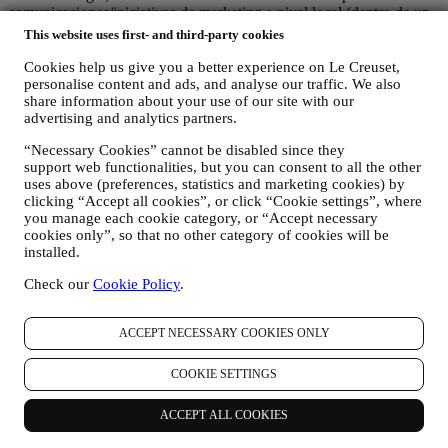
comunicaciones/iniciativas de marketing a nivel local (dentro de un
país específico);
This website uses first- and third-party cookies
(c) ambos corresponsables están obligados a atender las solicitudes
de derechos de los interesados.
Cookies help us give you a better experience on Le Creuset,
personalise content and ads, and analyse our traffic. We also
3. ¿POR QUÉ RECOPILAMOS ESTA INFORMACIÓN?
share information about your use of our site with our
Podemos procesar sus datos para los siguientes fines:
advertising and analytics partners.
PARA NUESTRAS OBLIGACIONES LEGALES Es
“Necessary Cookies” cannot be disabled since they
posible que tengamos que procesar algunos datos sobre usted
support web functionalities, but you can consent to all the other
para cumplir con nuestras obligaciones legales y otras
uses above (preferences, statistics and marketing cookies) by
obligaciones derivadas de las instrucciones recibidas de las
clicking “Accept all cookies”, or click “Cookie settings”, where
autoridades.
you manage each cookie category, or “Accept necessary
PARA CREAR UNA CUENTA LE CREUSET
cookies only”, so that no other category of cookies will be
Utilizaremos sus datos para crear una cuenta de Le Creuset
installed.
que le dará acceso a una serie de ventajas dedicadas a los
usuarios registrados, para disfrutar mejor de nuestros
Check our
Cookie Policy
.
servicios, tales como un pago más rápido, guardar múltiples
direcciones de envío, ver y realizar un seguimiento de
ACCEPT NECESSARY COOKIES ONLY
pedidos. Cualquier actividad de procesamiento es necesaria
para permitirnos proporcionarle estos servicios como titular de
una cuenta de Le Creuset.
COOKIE SETTINGS
PARA GESTIONAR SUS PEDIDOS Y
PROPORCIONARLE NUESTROS PRODUCTOS,
ACCEPT ALL COOKIES
SERVICIOS Y ASISTENCIA. Utilizaremos sus datos para
gestionar nuestra relación contractual con usted, su compra de