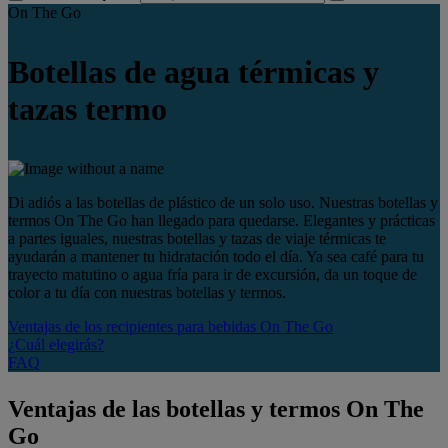
On The Go
Botellas de agua térmicas y
tazas termo
Di adiós a las botellas de plástico de un solo uso. Nuestras botellas y
termos On The Go han llegado para quedarse. Elegantes y prácticas
a partes iguales, nuestras botellas y tazas de viaje térmicas te
ayudarán a mantener tu hidratación todo el día. Ya sea café para tu
trayecto matutino o agua fría para ir de excursión, da un toque de
color a tu día con nuestras botellas y termos.
Ventajas de los recipientes para bebidas On The Go
¿Cuál elegirás?
FAQ
Ventajas de las botellas y termos On The
Go