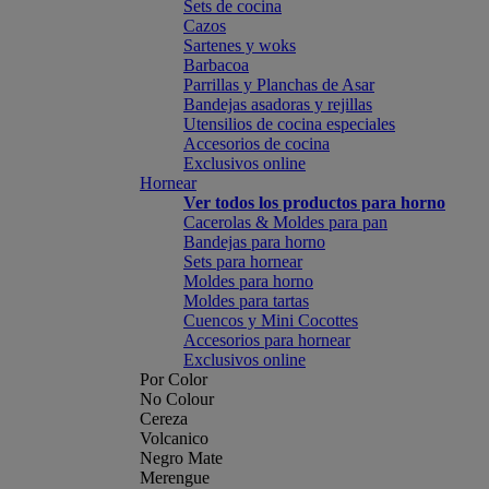
Sets de cocina
Cazos
Sartenes y woks
Barbacoa
Parrillas y Planchas de Asar
Bandejas asadoras y rejillas
Utensilios de cocina especiales
Accesorios de cocina
Exclusivos online
Hornear
Ver todos los productos para horno
Cacerolas & Moldes para pan
Bandejas para horno
Sets para hornear
Moldes para horno
Moldes para tartas
Cuencos y Mini Cocottes
Accesorios para hornear
Exclusivos online
Por Color
No Colour
Cereza
Volcanico
Negro Mate
Merengue