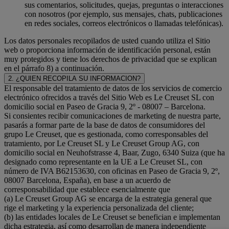
sus comentarios, solicitudes, quejas, preguntas o interacciones
con nosotros (por ejemplo, sus mensajes, chats, publicaciones
en redes sociales, correos electrónicos o llamadas telefónicas).
Los datos personales recopilados de usted cuando utiliza el Sitio
web o proporciona información de identificación personal, están
muy protegidos y tiene los derechos de privacidad que se explican
en el párrafo 8) a continuación.
2. ¿QUIEN RECOPILA SU INFORMACION?
El responsable del tratamiento de datos de los servicios de comercio
electrónico ofrecidos a través del Sitio Web es Le Creuset SL con
domicilio social en Paseo de Gracia 9, 2º - 08007 – Barcelona.
Si consientes recibir comunicaciones de marketing de nuestra parte,
pasarás a formar parte de la base de datos de consumidores del
grupo Le Creuset, que es gestionada, como corresponsables del
tratamiento, por Le Creuset SL y Le Creuset Group AG, con
domicilio social en Neuhofstrasse 4, Baar, Zugo, 6340 Suiza (que ha
designado como representante en la UE a Le Creuset SL, con
número de IVA B62153630, con oficinas en Paseo de Gracia 9, 2º,
08007 Barcelona, España), en base a un acuerdo de
corresponsabilidad que establece esencialmente que
(a) Le Creuset Group AG se encarga de la estrategia general que
rige el marketing y la experiencia personalizada del cliente;
(b) las entidades locales de Le Creuset se benefician e implementan
dicha estrategia, así como desarrollan de manera independiente