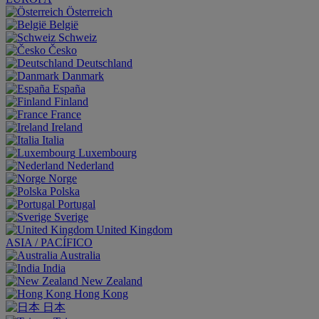
Österreich
België
Schweiz
Česko
Deutschland
Danmark
España
Finland
France
Ireland
Italia
Luxembourg
Nederland
Norge
Polska
Portugal
Sverige
United Kingdom
ASIA / PACÍFICO
Australia
India
New Zealand
Hong Kong
日本