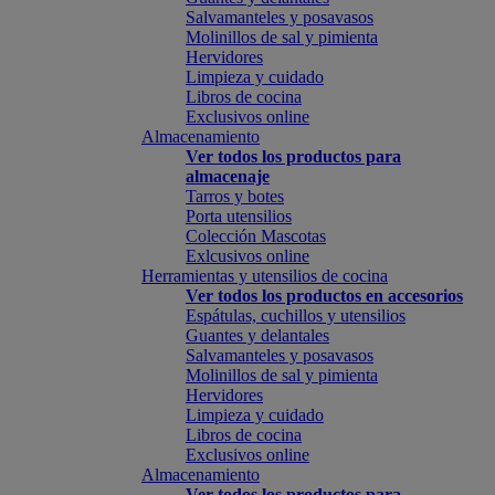
Salvamanteles y posavasos
Molinillos de sal y pimienta
Hervidores
Limpieza y cuidado
Libros de cocina
Exclusivos online
Almacenamiento
Ver todos los productos para
almacenaje
Tarros y botes
Porta utensilios
Colección Mascotas
Exlcusivos online
Herramientas y utensilios de cocina
Ver todos los productos en accesorios
Espátulas, cuchillos y utensilios
Guantes y delantales
Salvamanteles y posavasos
Molinillos de sal y pimienta
Hervidores
Limpieza y cuidado
Libros de cocina
Exclusivos online
Almacenamiento
Ver todos los productos para