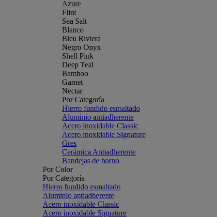
Azure
Flint
Sea Salt
Blanco
Bleu Riviera
Negro Onyx
Shell Pink
Deep Teal
Bamboo
Garnet
Nectar
Por Categoría
Hierro fundido esmaltado
Aluminio antiadherente
Acero inoxidable Classic
Acero inoxidable Signature
Gres
Cerámica Antiadherente
Bandejas de horno
Por Color
Por Categoría
Hierro fundido esmaltado
Aluminio antiadherente
Acero inoxidable Classic
Acero inoxidable Signature