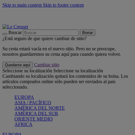
Skip to main content
Skip to footer content
📣 Últimas unidades: ahorra hasta un -40%
COMPRAR
Barbacoas, pícnics, crea tu verano con Le Creuset
COMPRAR
Descubre el color del verano: Bleu Riviera
COMPRAR
Buscar
Borrar
¿Está seguro de que quiere cambiar de sitio?
Su cesta estará vacía en el nuevo sitio. Pero no se preocupe,
nosotros guardaremos su cesta aquí para cuando quiera volver.
Cambiar sitio
Quedarse aquí
Seleccione su localización
Seleccione su localización
Cambiando su localización quitará los contenidos de su bolsa. Los
artículos comprados online sólo pueden ser enviados al pais
seleccionado.
EUROPA
ASIA / PACÍFICO
AMÉRICA DEL NORTE
AMÉRICA DEL SUR
ORIENTE MEDIO
AFRICA
EUROPA