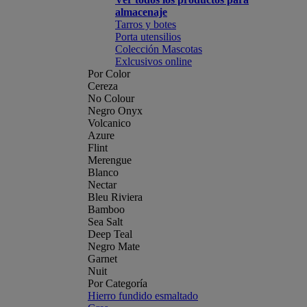
almacenaje
Tarros y botes
Porta utensilios
Colección Mascotas
Exlcusivos online
Por Color
Cereza
No Colour
Negro Onyx
Volcanico
Azure
Flint
Merengue
Blanco
Nectar
Bleu Riviera
Bamboo
Sea Salt
Deep Teal
Negro Mate
Garnet
Nuit
Por Categoría
Hierro fundido esmaltado