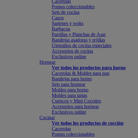
Cacerolas
Pomos coleccionables
Sets de cocina
Cazos
Sartenes y woks
Barbacoa
Parrillas y Planchas de Asar
Bandejas asadoras y rejillas
Utensilios de cocina especiales
Accesorios de cocina
Exclusivos online
Hornear
Ver todos los productos para horno
Cacerolas & Moldes para pan
Bandejas para horno
Sets para hornear
Moldes para horno
Moldes para tartas
Cuencos y Mini Cocottes
Accesorios para hornear
Exclusivos online
Cocinar
Ver todos los productos de cocción
Cacerolas
Pomos coleccionables