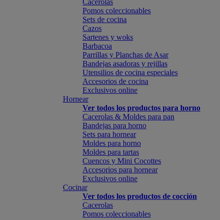
Cacerolas
Pomos coleccionables
Sets de cocina
Cazos
Sartenes y woks
Barbacoa
Parrillas y Planchas de Asar
Bandejas asadoras y rejillas
Utensilios de cocina especiales
Accesorios de cocina
Exclusivos online
Hornear
Ver todos los productos para horno
Cacerolas & Moldes para pan
Bandejas para horno
Sets para hornear
Moldes para horno
Moldes para tartas
Cuencos y Mini Cocottes
Accesorios para hornear
Exclusivos online
Cocinar
Ver todos los productos de cocción
Cacerolas
Pomos coleccionables