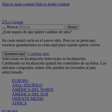
Skip to main content
Skip to footer content
📣 Últimas unidades: ahorra hasta un -40%
COMPRAR
Barbacoas, pícnics, crea tu verano con Le Creuset
COMPRAR
Descubre el color del verano: Bleu Riviera
COMPRAR
Buscar
Borrar
¿Está seguro de que quiere cambiar de sitio?
Su cesta estará vacía en el nuevo sitio. Pero no se preocupe,
nosotros guardaremos su cesta aquí para cuando quiera volver.
Cambiar sitio
Quedarse aquí
Seleccione su localización
Seleccione su localización
Cambiando su localización quitará los contenidos de su bolsa. Los
artículos comprados online sólo pueden ser enviados al pais
seleccionado.
EUROPA
ASIA / PACÍFICO
AMÉRICA DEL NORTE
AMÉRICA DEL SUR
ORIENTE MEDIO
AFRICA
EUROPA