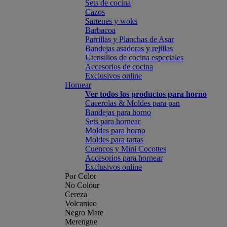
Sets de cocina
Cazos
Sartenes y woks
Barbacoa
Parrillas y Planchas de Asar
Bandejas asadoras y rejillas
Utensilios de cocina especiales
Accesorios de cocina
Exclusivos online
Hornear
Ver todos los productos para horno
Cacerolas & Moldes para pan
Bandejas para horno
Sets para hornear
Moldes para horno
Moldes para tartas
Cuencos y Mini Cocottes
Accesorios para hornear
Exclusivos online
Por Color
No Colour
Cereza
Volcanico
Negro Mate
Merengue