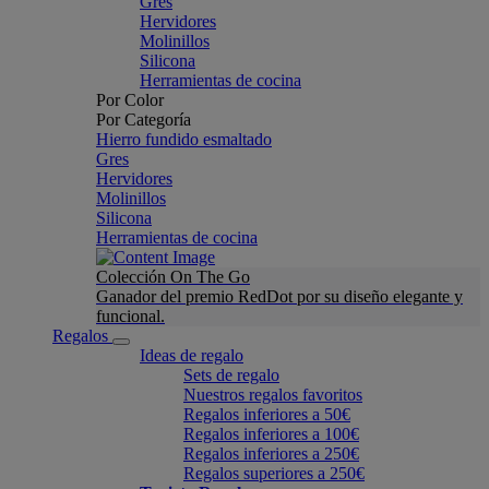
Gres
Hervidores
Molinillos
Silicona
Herramientas de cocina
Por Color
Por Categoría
Hierro fundido esmaltado
Gres
Hervidores
Molinillos
Silicona
Herramientas de cocina
Colección On The Go
Ganador del premio RedDot por su diseño elegante y
funcional.
Regalos
Ideas de regalo
Sets de regalo
Nuestros regalos favoritos
Regalos inferiores a 50€
Regalos inferiores a 100€
Regalos inferiores a 250€
Regalos superiores a 250€