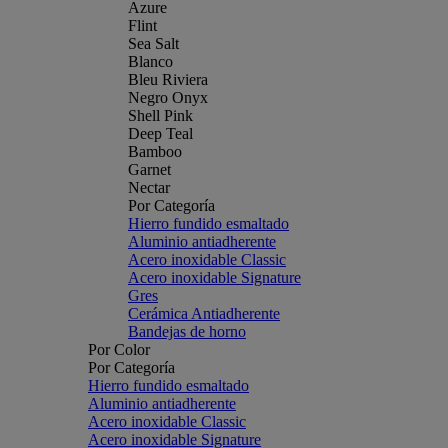
Azure
Flint
Sea Salt
Blanco
Bleu Riviera
Negro Onyx
Shell Pink
Deep Teal
Bamboo
Garnet
Nectar
Por Categoría
Hierro fundido esmaltado
Aluminio antiadherente
Acero inoxidable Classic
Acero inoxidable Signature
Gres
Cerámica Antiadherente
Bandejas de horno
Por Color
Por Categoría
Hierro fundido esmaltado
Aluminio antiadherente
Acero inoxidable Classic
Acero inoxidable Signature