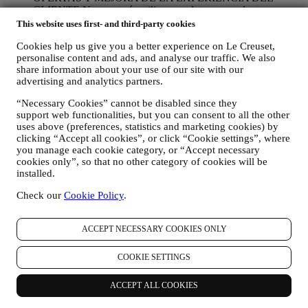
CLIENTE Nos gustaría utilizar sus datos para adaptar
nuestros servicios y ofertas a sus necesidades y preferencias
This website uses first- and third-party cookies
para proporcionarle una experiencia de cliente personalizada
Cookies help us give you a better experience on Le Creuset,
de Le Creuset. Lo haremos analizando sus hábitos o intereses,
personalise content and ads, and analyse our traffic. We also
por ejemplo, en relación con los productos más vistos, su
share information about your use of our site with our
interacción con nosotros en las redes sociales, qué páginas de
advertising and analytics partners.
nuestro sitio web visita, qué contenido de nuestras ofertas lee
usted. Lo hacemos principalmente a través de cookies y
“Necessary Cookies” cannot be disabled since they
tecnologías similares (incluidos los píxeles de seguimiento en
support web functionalities, but you can consent to all the other
los correos electrónicos), también en combinación con sus
uses above (preferences, statistics and marketing cookies) by
datos y preferencias recogidos una vez que se suscribe a
clicking “Accept all cookies”, or click “Cookie settings”, where
nuestras comunicaciones de marketing personalizadas.
you manage each cookie category, or “Accept necessary
Utilizaremos esta información para gestionar nuestra
cookies only”, so that no other category of cookies will be
publicidad en otros sitios, conceder acceso a contenidos
installed.
específicos, adaptar los contenidos o las ofertas que ve en el
Sitio web o, si ha dado su consentimiento para suscribirse a
Check our
Cookie Policy
.
nuestras comunicaciones de marketing, para enviarle
comunicaciones/mensajes relevantes que creemos que le
ACCEPT NECESSARY COOKIES ONLY
pueden gustar. No será utilizada para otros efectos. El uso de
cookies está sujeto a su consentimiento. Si no desea que esta
información se utilice para enviarle anuncios, contenidos o
COOKIE SETTINGS
comunicaciones basados en intereses, puede limitar el uso de
la información sobre sus acciones en línea mediante la gestión
ACCEPT ALL COOKIES
de su configuración de cookies (sin embargo, recuerde que
ciertas cookies son necesarias para el uso del sitio web).