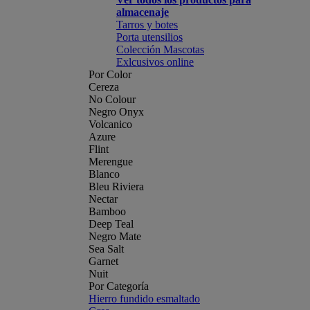
almacenaje
Tarros y botes
Porta utensilios
Colección Mascotas
Exlcusivos online
Por Color
Cereza
No Colour
Negro Onyx
Volcanico
Azure
Flint
Merengue
Blanco
Bleu Riviera
Nectar
Bamboo
Deep Teal
Negro Mate
Sea Salt
Garnet
Nuit
Por Categoría
Hierro fundido esmaltado