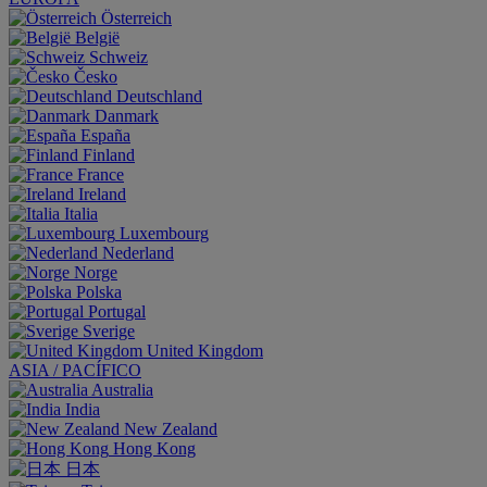
Österreich
België
Schweiz
Česko
Deutschland
Danmark
España
Finland
France
Ireland
Italia
Luxembourg
Nederland
Norge
Polska
Portugal
Sverige
United Kingdom
ASIA / PACÍFICO
Australia
India
New Zealand
Hong Kong
日本