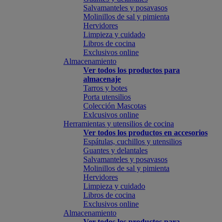
Salvamanteles y posavasos
Molinillos de sal y pimienta
Hervidores
Limpieza y cuidado
Libros de cocina
Exclusivos online
Almacenamiento
Ver todos los productos para
almacenaje
Tarros y botes
Porta utensilios
Colección Mascotas
Exlcusivos online
Herramientas y utensilios de cocina
Ver todos los productos en accesorios
Espátulas, cuchillos y utensilios
Guantes y delantales
Salvamanteles y posavasos
Molinillos de sal y pimienta
Hervidores
Limpieza y cuidado
Libros de cocina
Exclusivos online
Almacenamiento
Ver todos los productos para