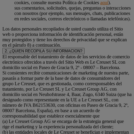
cookies, consulte nuestra Política de Cookies
aquí
).
sus comentarios, solicitudes, quejas, preguntas o interacciones
con nosotros (por ejemplo, sus mensajes, chats, publicaciones
en redes sociales, correos electrónicos o llamadas telefónicas).
Los datos personales recopilados de usted cuando utiliza el Sitio
web o proporciona información de identificación personal, están
muy protegidos y tiene los derechos de privacidad que se explican
en el párrafo 8) a continuación.
2. ¿QUIEN RECOPILA SU INFORMACION?
El responsable del tratamiento de datos de los servicios de comercio
electrónico ofrecidos a través del Sitio Web es Le Creuset SL con
domicilio social en Paseo de Gracia 9, 2º - 08007 – Barcelona.
Si consientes recibir comunicaciones de marketing de nuestra parte,
pasarás a formar parte de la base de datos de consumidores del
grupo Le Creuset, que es gestionada, como corresponsables del
tratamiento, por Le Creuset SL y Le Creuset Group AG, con
domicilio social en Neuhofstrasse 4, Baar, Zugo, 6340 Suiza (que ha
designado como representante en la UE a Le Creuset SL, con
número de IVA B62153630, con oficinas en Paseo de Gracia 9, 2º,
08007 Barcelona, España), en base a un acuerdo de
corresponsabilidad que establece esencialmente que
(a) Le Creuset Group AG se encarga de la estrategia general que
rige el marketing y la experiencia personalizada del cliente;
(b) las entidades locales de Le Creuset se benefician e implementan