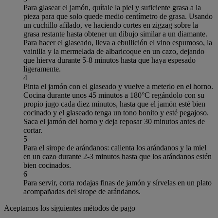
Para glasear el jamón, quítale la piel y suficiente grasa a la
pieza para que solo quede medio centímetro de grasa. Usando
un cuchillo afilado, ve haciendo cortes en zigzag sobre la
grasa restante hasta obtener un dibujo similar a un diamante.
Para hacer el glaseado, lleva a ebullición el vino espumoso, la
vainilla y la mermelada de albaricoque en un cazo, dejando
que hierva durante 5-8 minutos hasta que haya espesado
ligeramente.
4
Pinta el jamón con el glaseado y vuelve a meterlo en el horno.
Cocina durante unos 45 minutos a 180°C regándolo con su
propio jugo cada diez minutos, hasta que el jamón esté bien
cocinado y el glaseado tenga un tono bonito y esté pegajoso.
Saca el jamón del horno y deja reposar 30 minutos antes de
cortar.
5
Para el sirope de arándanos: calienta los arándanos y la miel
en un cazo durante 2-3 minutos hasta que los arándanos estén
bien cocinados.
6
Para servir, corta rodajas finas de jamón y sírvelas en un plato
acompañadas del sirope de arándanos.
Aceptamos los siguientes métodos de pago