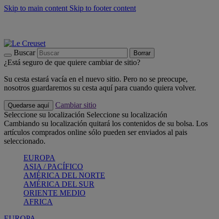
Skip to main content
Skip to footer content
📣 Últimas unidades: ahorra hasta un -40%
COMPRAR
Barbacoas, pícnics, crea tu verano con Le Creuset
COMPRAR
Descubre el color del verano: Bleu Riviera
COMPRAR
Buscar
Borrar
¿Está seguro de que quiere cambiar de sitio?
Su cesta estará vacía en el nuevo sitio. Pero no se preocupe,
nosotros guardaremos su cesta aquí para cuando quiera volver.
Cambiar sitio
Quedarse aquí
Seleccione su localización
Seleccione su localización
Cambiando su localización quitará los contenidos de su bolsa. Los
artículos comprados online sólo pueden ser enviados al pais
seleccionado.
EUROPA
ASIA / PACÍFICO
AMÉRICA DEL NORTE
AMÉRICA DEL SUR
ORIENTE MEDIO
AFRICA
EUROPA