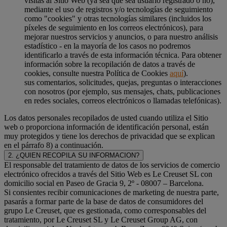
visitas al Sitio Web (ya sea que sea usuario registrado o no),
mediante el uso de registros y/o tecnologías de seguimiento
como "cookies" y otras tecnologías similares (incluidos los
píxeles de seguimiento en los correos electrónicos), para
mejorar nuestros servicios y anuncios, o para nuestro análisis
estadístico - en la mayoría de los casos no podremos
identificarlo a través de esta información técnica. Para obtener
información sobre la recopilación de datos a través de
cookies, consulte nuestra Política de Cookies
aquí
).
sus comentarios, solicitudes, quejas, preguntas o interacciones
con nosotros (por ejemplo, sus mensajes, chats, publicaciones
en redes sociales, correos electrónicos o llamadas telefónicas).
Los datos personales recopilados de usted cuando utiliza el Sitio
web o proporciona información de identificación personal, están
muy protegidos y tiene los derechos de privacidad que se explican
en el párrafo 8) a continuación.
2. ¿QUIEN RECOPILA SU INFORMACION?
El responsable del tratamiento de datos de los servicios de comercio
electrónico ofrecidos a través del Sitio Web es Le Creuset SL con
domicilio social en Paseo de Gracia 9, 2º - 08007 – Barcelona.
Si consientes recibir comunicaciones de marketing de nuestra parte,
pasarás a formar parte de la base de datos de consumidores del
grupo Le Creuset, que es gestionada, como corresponsables del
tratamiento, por Le Creuset SL y Le Creuset Group AG, con