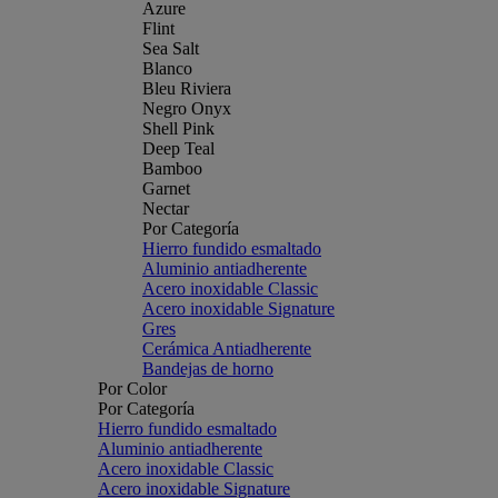
Azure
Flint
Sea Salt
Blanco
Bleu Riviera
Negro Onyx
Shell Pink
Deep Teal
Bamboo
Garnet
Nectar
Por Categoría
Hierro fundido esmaltado
Aluminio antiadherente
Acero inoxidable Classic
Acero inoxidable Signature
Gres
Cerámica Antiadherente
Bandejas de horno
Por Color
Por Categoría
Hierro fundido esmaltado
Aluminio antiadherente
Acero inoxidable Classic
Acero inoxidable Signature