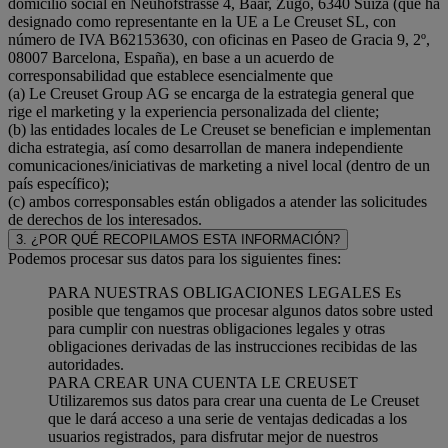
domicilio social en Neuhofstrasse 4, Baar, Zugo, 6340 Suiza (que ha
designado como representante en la UE a Le Creuset SL, con
número de IVA B62153630, con oficinas en Paseo de Gracia 9, 2º,
08007 Barcelona, España), en base a un acuerdo de
corresponsabilidad que establece esencialmente que
(a) Le Creuset Group AG se encarga de la estrategia general que
rige el marketing y la experiencia personalizada del cliente;
(b) las entidades locales de Le Creuset se benefician e implementan
dicha estrategia, así como desarrollan de manera independiente
comunicaciones/iniciativas de marketing a nivel local (dentro de un
país específico);
(c) ambos corresponsables están obligados a atender las solicitudes
de derechos de los interesados.
3. ¿POR QUÉ RECOPILAMOS ESTA INFORMACIÓN?
Podemos procesar sus datos para los siguientes fines:
PARA NUESTRAS OBLIGACIONES LEGALES Es
posible que tengamos que procesar algunos datos sobre usted
para cumplir con nuestras obligaciones legales y otras
obligaciones derivadas de las instrucciones recibidas de las
autoridades.
PARA CREAR UNA CUENTA LE CREUSET
Utilizaremos sus datos para crear una cuenta de Le Creuset
que le dará acceso a una serie de ventajas dedicadas a los
usuarios registrados, para disfrutar mejor de nuestros