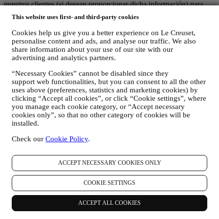
nuestros clientes (si desean proporcionar dicha información) para
mejorar constantemente nuestros productos y servicios. Al final del
This website uses first- and third-party cookies
proceso de compra, también podemos invitarle a escribir su opinión
del producto. La opinión no es obligatoria, y usted es libre de
Cookies help us give you a better experience on Le Creuset,
enviarla o no.
personalise content and ads, and analyse our traffic. We also
share information about your use of our site with our
REORIENTACIÓN / ADAPTACIÓN DE NUESTRAS
advertising and analytics partners.
OFERTAS Y MEJORA DE LA EXPERIENCIA DEL
CLIENTE Nos gustaría utilizar sus datos para adaptar
“Necessary Cookies” cannot be disabled since they
support web functionalities, but you can consent to all the other
nuestros servicios y ofertas a sus necesidades y preferencias
uses above (preferences, statistics and marketing cookies) by
para proporcionarle una experiencia de cliente personalizada
clicking “Accept all cookies”, or click “Cookie settings”, where
de Le Creuset. Lo haremos analizando sus hábitos o intereses,
you manage each cookie category, or “Accept necessary
por ejemplo, en relación con los productos más vistos, su
cookies only”, so that no other category of cookies will be
interacción con nosotros en las redes sociales, qué páginas de
installed.
nuestro sitio web visita, qué contenido de nuestras ofertas lee
usted. Lo hacemos principalmente a través de cookies y
Check our
Cookie Policy
.
tecnologías similares (incluidos los píxeles de seguimiento en
los correos electrónicos), también en combinación con sus
datos y preferencias recogidos una vez que se suscribe a
ACCEPT NECESSARY COOKIES ONLY
nuestras comunicaciones de marketing personalizadas.
Utilizaremos esta información para gestionar nuestra
COOKIE SETTINGS
publicidad en otros sitios, conceder acceso a contenidos
específicos, adaptar los contenidos o las ofertas que ve en el
ACCEPT ALL COOKIES
Sitio web o, si ha dado su consentimiento para suscribirse a
nuestras comunicaciones de marketing, para enviarle