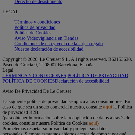
Derecho de desistimiento
LEGAL
Términos y condiciones
Política de privacidad
Política de Cookies
Aviso Videovigilancia en Tiendas
Condiciones de uso y venta de la tarjeta regalo
Nuestra declaración de accesibilidad
Copyright © 2026, Le Creuset S.L. All rights reserved. B62153630.
Paseo de Gracia 9, 2° 08007 Barcelona, España.
Legal
TÉRMINOS Y CONDICIONES
POLÍTICA DE PRIVACIDAD
POLÍTICA DE COOKIES
Declaración de accesibilidad
Aviso De Privacidad De Le Creuset
La siguiente política de privacidad se aplica a los consumidores. En
caso de que sea un socio comercial nuestro, consulte
aquí
la Política
de privacidad B2B.
(para obtener información sobre la recopilación de datos a través de
cookies, consulte nuestra Política de Cookies
aquí
)
Prometemos respetar su privacidad y proteger sus datos
personales. Siempre estaremos abiertos acerca de cómo y por qué