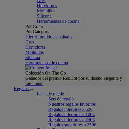
Gres
Hervidores
Molinillos
Silicona
Herramientas de cocina
Por Color
Por Categoría
Hierro fundido esmaltado
Gres
Hervidores
Molinillos
Silicona
Herramientas de cocina
Colección On The Go
Ganador del premio RedDot por su diseño elegante y
funcional.
Regalos
Ideas de regalo
Sets de regalo
Nuestros regalos favoritos
Regalos inferiores a 50€
Regalos inferiores a 100€
Regalos inferiores a 250€
Regalos superiores a 250€