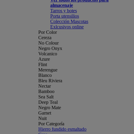
almacenaje
Tarros y botes
Porta utensilios
Colección Mascotas
Exlcusivos online
Por Color
Cereza
No Colour
Negro Onyx
Volcanico
Azure
Flint
Merengue
Blanco
Bleu Riviera
Nectar
Bamboo
Sea Salt
Deep Teal
Negro Mate
Garnet
Nuit
Por Categoría
Hierro fundido esmaltado