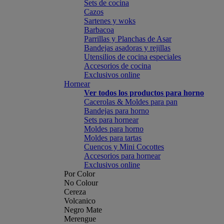
Sets de cocina
Cazos
Sartenes y woks
Barbacoa
Parrillas y Planchas de Asar
Bandejas asadoras y rejillas
Utensilios de cocina especiales
Accesorios de cocina
Exclusivos online
Hornear
Ver todos los productos para horno
Cacerolas & Moldes para pan
Bandejas para horno
Sets para hornear
Moldes para horno
Moldes para tartas
Cuencos y Mini Cocottes
Accesorios para hornear
Exclusivos online
Por Color
No Colour
Cereza
Volcanico
Negro Mate
Merengue