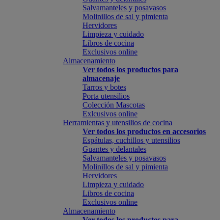
Salvamanteles y posavasos
Molinillos de sal y pimienta
Hervidores
Limpieza y cuidado
Libros de cocina
Exclusivos online
Almacenamiento
Ver todos los productos para
almacenaje
Tarros y botes
Porta utensilios
Colección Mascotas
Exlcusivos online
Herramientas y utensilios de cocina
Ver todos los productos en accesorios
Espátulas, cuchillos y utensilios
Guantes y delantales
Salvamanteles y posavasos
Molinillos de sal y pimienta
Hervidores
Limpieza y cuidado
Libros de cocina
Exclusivos online
Almacenamiento
Ver todos los productos para