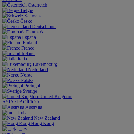
Österreich
België
Schweiz
Česko
Deutschland
Danmark
España
Finland
France
Ireland
Italia
Luxembourg
Nederland
Norge
Polska
Portugal
Sverige
United Kingdom
ASIA / PACÍFICO
Australia
India
New Zealand
Hong Kong
日本