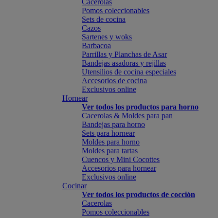
Cacerolas
Pomos coleccionables
Sets de cocina
Cazos
Sartenes y woks
Barbacoa
Parrillas y Planchas de Asar
Bandejas asadoras y rejillas
Utensilios de cocina especiales
Accesorios de cocina
Exclusivos online
Hornear
Ver todos los productos para horno
Cacerolas & Moldes para pan
Bandejas para horno
Sets para hornear
Moldes para horno
Moldes para tartas
Cuencos y Mini Cocottes
Accesorios para hornear
Exclusivos online
Cocinar
Ver todos los productos de cocción
Cacerolas
Pomos coleccionables