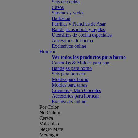
Sets de cocina
Cazos
Sartenes y woks
Barbacoa
Parrillas y Planchas de Asar
Bandejas asadoras y rejillas
Utensilios de cocina especiales
Accesorios de cocina
Exclusivos online
Hornear
Ver todos los productos para horno
Cacerolas & Moldes para pan
Bandejas para horno
Sets para hornear
Moldes para horno
Moldes para tartas
Cuencos y Mini Cocottes
Accesorios para hornear
Exclusivos online
Por Color
No Colour
Cereza
Volcanico
Negro Mate
Merengue