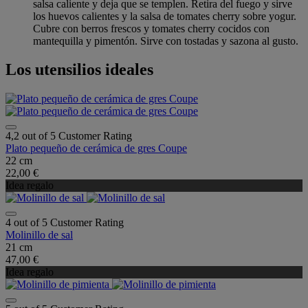
salsa caliente y deja que se templen. Retira del fuego y sirve
los huevos calientes y la salsa de tomates cherry sobre yogur.
Cubre con berros frescos y tomates cherry cocidos con
mantequilla y pimentón. Sirve con tostadas y sazona al gusto.
Los utensilios ideales
4,2 out of 5 Customer Rating
Plato pequeño de cerámica de gres Coupe
22 cm
22,00 €
Idea regalo
4 out of 5 Customer Rating
Molinillo de sal
21 cm
47,00 €
Idea regalo