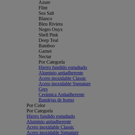
Azure
Flint
Sea Salt
Blanco
Bleu Riviera
Negro Onyx
Shell Pink
Deep Teal
Bamboo
Garnet
Nectar
Por Categoría
Hierro fundido esmaltado
Aluminio antiadherente
Acero inoxidable Classic
Acero inoxidable Signature
Gres
Cerámica Antiadherente
Bandejas de horno
Por Color
Por Categoría
Hierro fundido esmaltado
Aluminio antiadherente
Acero inoxidable Classic
Acero inoxidable Signature