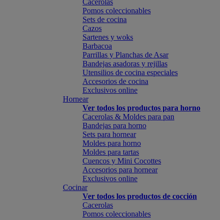
Cacerolas
Pomos coleccionables
Sets de cocina
Cazos
Sartenes y woks
Barbacoa
Parrillas y Planchas de Asar
Bandejas asadoras y rejillas
Utensilios de cocina especiales
Accesorios de cocina
Exclusivos online
Hornear
Ver todos los productos para horno
Cacerolas & Moldes para pan
Bandejas para horno
Sets para hornear
Moldes para horno
Moldes para tartas
Cuencos y Mini Cocottes
Accesorios para hornear
Exclusivos online
Cocinar
Ver todos los productos de cocción
Cacerolas
Pomos coleccionables