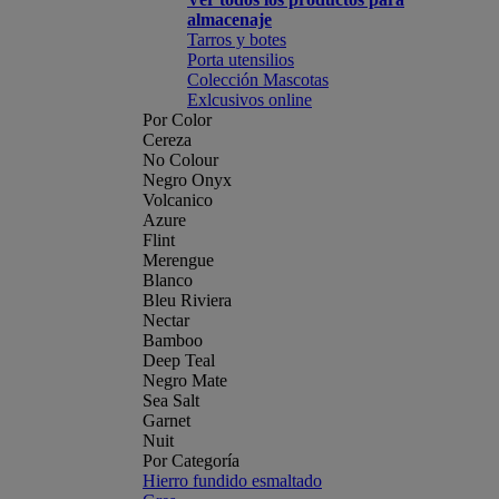
almacenaje
Tarros y botes
Porta utensilios
Colección Mascotas
Exlcusivos online
Por Color
Cereza
No Colour
Negro Onyx
Volcanico
Azure
Flint
Merengue
Blanco
Bleu Riviera
Nectar
Bamboo
Deep Teal
Negro Mate
Sea Salt
Garnet
Nuit
Por Categoría
Hierro fundido esmaltado