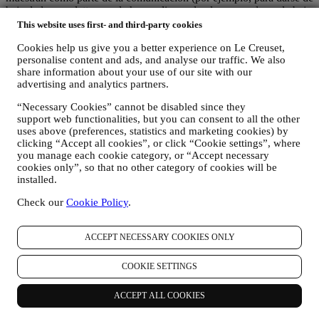
baja de la newsletter puede hacer clic en el enlace para darse de baja
que aparece en la parte inferior de cada correo electrónico). En
This website uses first- and third-party cookies
cualquier caso, si desea poner fin a cualquiera de nuestras
Cookies help us give you a better experience on Le Creuset,
actividades de marketing, envíenos un correo electrónico a
personalise content and ads, and analyse our traffic. We also
privacy@lecreuset.com
. Procesaremos su exclusión lo antes posible,
share information about your use of our site with our
pero en algunas circunstancias puede recibir algunos mensajes más
advertising and analytics partners.
hasta que la exclusión se procese por completo.
Por favor,
recuerde que no pasamos ni vendemos sus datos de contacto y
“Necessary Cookies” cannot be disabled since they
otros datos personales a otras empresas para sus fines de
support web functionalities, but you can consent to all the other
marketing.
uses above (preferences, statistics and marketing cookies) by
clicking “Accept all cookies”, or click “Cookie settings”, where
En caso de que haya comprado uno de nuestros productos, podemos
you manage each cookie category, or “Accept necessary
enviar un correo electrónico solicitando la opinión sobre sus
cookies only”, so that no other category of cookies will be
productos. Estamos interesados en las opiniones de los productos de
installed.
nuestros clientes (si desean proporcionar dicha información) para
mejorar constantemente nuestros productos y servicios. Al final del
Check our
Cookie Policy
.
proceso de compra, también podemos invitarle a escribir su opinión
del producto. La opinión no es obligatoria, y usted es libre de
ACCEPT NECESSARY COOKIES ONLY
enviarla o no.
REORIENTACIÓN / ADAPTACIÓN DE NUESTRAS
COOKIE SETTINGS
OFERTAS Y MEJORA DE LA EXPERIENCIA DEL
CLIENTE Nos gustaría utilizar sus datos para adaptar
ACCEPT ALL COOKIES
nuestros servicios y ofertas a sus necesidades y preferencias
para proporcionarle una experiencia de cliente personalizada