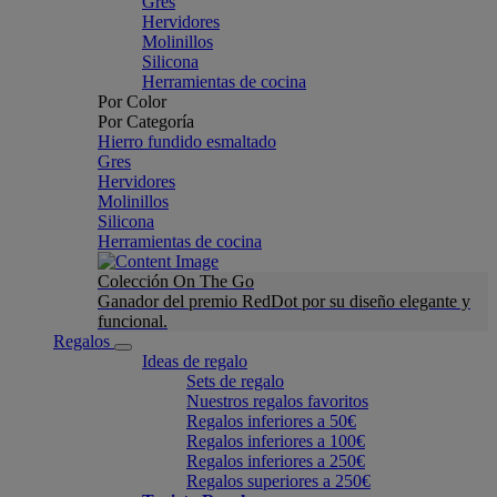
Gres
Hervidores
Molinillos
Silicona
Herramientas de cocina
Por Color
Por Categoría
Hierro fundido esmaltado
Gres
Hervidores
Molinillos
Silicona
Herramientas de cocina
Colección On The Go
Ganador del premio RedDot por su diseño elegante y
funcional.
Regalos
Ideas de regalo
Sets de regalo
Nuestros regalos favoritos
Regalos inferiores a 50€
Regalos inferiores a 100€
Regalos inferiores a 250€
Regalos superiores a 250€