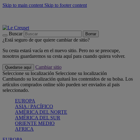
Skip to main content
Skip to footer content
📣 Últimas unidades: ahorra hasta un -40%
COMPRAR
Barbacoas, pícnics, crea tu verano con Le Creuset
COMPRAR
Descubre el color del verano: Bleu Riviera
COMPRAR
Buscar
Borrar
¿Está seguro de que quiere cambiar de sitio?
Su cesta estará vacía en el nuevo sitio. Pero no se preocupe,
nosotros guardaremos su cesta aquí para cuando quiera volver.
Cambiar sitio
Quedarse aquí
Seleccione su localización
Seleccione su localización
Cambiando su localización quitará los contenidos de su bolsa. Los
artículos comprados online sólo pueden ser enviados al pais
seleccionado.
EUROPA
ASIA / PACÍFICO
AMÉRICA DEL NORTE
AMÉRICA DEL SUR
ORIENTE MEDIO
AFRICA
EUROPA