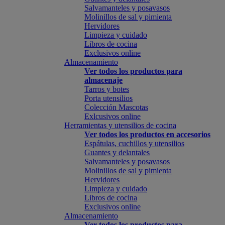
Salvamanteles y posavasos
Molinillos de sal y pimienta
Hervidores
Limpieza y cuidado
Libros de cocina
Exclusivos online
Almacenamiento
Ver todos los productos para
almacenaje
Tarros y botes
Porta utensilios
Colección Mascotas
Exlcusivos online
Herramientas y utensilios de cocina
Ver todos los productos en accesorios
Espátulas, cuchillos y utensilios
Guantes y delantales
Salvamanteles y posavasos
Molinillos de sal y pimienta
Hervidores
Limpieza y cuidado
Libros de cocina
Exclusivos online
Almacenamiento
Ver todos los productos para