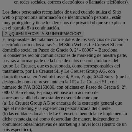
en redes sociales, correos electrónicos o llamadas telefónicas).
Los datos personales recopilados de usted cuando utiliza el Sitio
web o proporciona información de identificación personal, están
muy protegidos y tiene los derechos de privacidad que se explican
en el párrafo 8) a continuación.
2. ¿QUIEN RECOPILA SU INFORMACION?
El responsable del tratamiento de datos de los servicios de comercio
electrónico ofrecidos a través del Sitio Web es Le Creuset SL con
domicilio social en Paseo de Gracia 9, 2º - 08007 – Barcelona.
Si consientes recibir comunicaciones de marketing de nuestra parte,
pasarás a formar parte de la base de datos de consumidores del
grupo Le Creuset, que es gestionada, como corresponsables del
tratamiento, por Le Creuset SL y Le Creuset Group AG, con
domicilio social en Neuhofstrasse 4, Baar, Zugo, 6340 Suiza (que ha
designado como representante en la UE a Le Creuset SL, con
número de IVA B62153630, con oficinas en Paseo de Gracia 9, 2º,
08007 Barcelona, España), en base a un acuerdo de
corresponsabilidad que establece esencialmente que
(a) Le Creuset Group AG se encarga de la estrategia general que
rige el marketing y la experiencia personalizada del cliente;
(b) las entidades locales de Le Creuset se benefician e implementan
dicha estrategia, así como desarrollan de manera independiente
comunicaciones/iniciativas de marketing a nivel local (dentro de un
país específico);