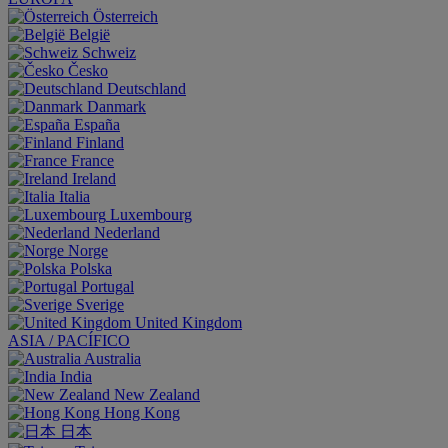
Österreich
België
Schweiz
Česko
Deutschland
Danmark
España
Finland
France
Ireland
Italia
Luxembourg
Nederland
Norge
Polska
Portugal
Sverige
United Kingdom
ASIA / PACÍFICO
Australia
India
New Zealand
Hong Kong
日本