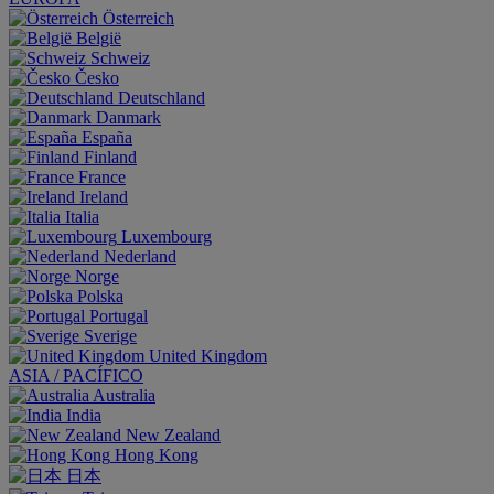
Österreich
België
Schweiz
Česko
Deutschland
Danmark
España
Finland
France
Ireland
Italia
Luxembourg
Nederland
Norge
Polska
Portugal
Sverige
United Kingdom
ASIA / PACÍFICO
Australia
India
New Zealand
Hong Kong
日本