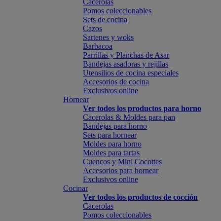
Cacerolas
Pomos coleccionables
Sets de cocina
Cazos
Sartenes y woks
Barbacoa
Parrillas y Planchas de Asar
Bandejas asadoras y rejillas
Utensilios de cocina especiales
Accesorios de cocina
Exclusivos online
Hornear
Ver todos los productos para horno
Cacerolas & Moldes para pan
Bandejas para horno
Sets para hornear
Moldes para horno
Moldes para tartas
Cuencos y Mini Cocottes
Accesorios para hornear
Exclusivos online
Cocinar
Ver todos los productos de cocción
Cacerolas
Pomos coleccionables