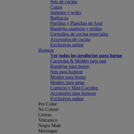
Sets de cocina
Cazos
Sartenes y woks
Barbacoa
Parrillas y Planchas de Asar
Bandejas asadoras y rejillas
Utensilios de cocina especiales
Accesorios de cocina
Exclusivos online
Hornear
Ver todos los productos para horno
Cacerolas & Moldes para pan
Bandejas para horno
Sets para hornear
Moldes para horno
Moldes para tartas
Cuencos y Mini Cocottes
Accesorios para hornear
Exclusivos online
Por Color
No Colour
Cereza
Volcanico
Negro Mate
Merengue