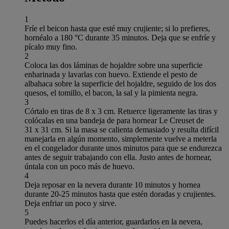
1
Fríe el beicon hasta que esté muy crujiente; si lo prefieres,
hornéalo a 180 °C durante 35 minutos. Deja que se enfríe y
pícalo muy fino.
2
Coloca las dos láminas de hojaldre sobre una superficie
enharinada y lavarlas con huevo. Extiende el pesto de
albahaca sobre la superficie del hojaldre, seguido de los dos
quesos, el tomillo, el bacon, la sal y la pimienta negra.
3
Córtalo en tiras de 8 x 3 cm. Retuerce ligeramente las tiras y
colócalas en una bandeja de para hornear Le Creuset de
31 x 31 cm. Si la masa se calienta demasiado y resulta difícil
manejarla en algún momento, simplemente vuelve a meterla
en el congelador durante unos minutos para que se endurezca
antes de seguir trabajando con ella. Justo antes de hornear,
úntala con un poco más de huevo.
4
Deja reposar en la nevera durante 10 minutos y hornea
durante 20-25 minutos hasta que estén doradas y crujientes.
Deja enfriar un poco y sirve.
5
Puedes hacerlos el día anterior, guardarlos en la nevera,