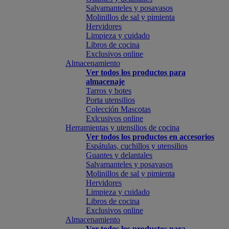
Salvamanteles y posavasos
Molinillos de sal y pimienta
Hervidores
Limpieza y cuidado
Libros de cocina
Exclusivos online
Almacenamiento
Ver todos los productos para
almacenaje
Tarros y botes
Porta utensilios
Colección Mascotas
Exlcusivos online
Herramientas y utensilios de cocina
Ver todos los productos en accesorios
Espátulas, cuchillos y utensilios
Guantes y delantales
Salvamanteles y posavasos
Molinillos de sal y pimienta
Hervidores
Limpieza y cuidado
Libros de cocina
Exclusivos online
Almacenamiento
Ver todos los productos para