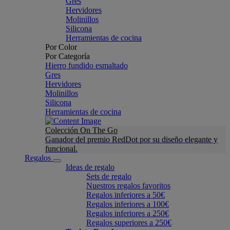
Gres
Hervidores
Molinillos
Silicona
Herramientas de cocina
Por Color
Por Categoría
Hierro fundido esmaltado
Gres
Hervidores
Molinillos
Silicona
Herramientas de cocina
Colección On The Go
Ganador del premio RedDot por su diseño elegante y
funcional.
Regalos
Ideas de regalo
Sets de regalo
Nuestros regalos favoritos
Regalos inferiores a 50€
Regalos inferiores a 100€
Regalos inferiores a 250€
Regalos superiores a 250€