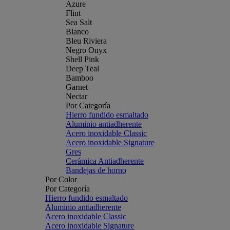
Azure
Flint
Sea Salt
Blanco
Bleu Riviera
Negro Onyx
Shell Pink
Deep Teal
Bamboo
Garnet
Nectar
Por Categoría
Hierro fundido esmaltado
Aluminio antiadherente
Acero inoxidable Classic
Acero inoxidable Signature
Gres
Cerámica Antiadherente
Bandejas de horno
Por Color
Por Categoría
Hierro fundido esmaltado
Aluminio antiadherente
Acero inoxidable Classic
Acero inoxidable Signature