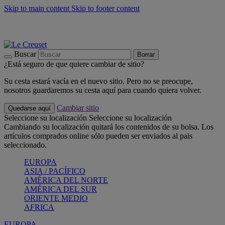
Skip to main content
Skip to footer content
📣 Últimas unidades: ahorra hasta un -40%
COMPRAR
Barbacoas, pícnics, crea tu verano con Le Creuset
COMPRAR
Descubre el color del verano: Bleu Riviera
COMPRAR
Buscar
Borrar
¿Está seguro de que quiere cambiar de sitio?
Su cesta estará vacía en el nuevo sitio. Pero no se preocupe,
nosotros guardaremos su cesta aquí para cuando quiera volver.
Cambiar sitio
Quedarse aquí
Seleccione su localización
Seleccione su localización
Cambiando su localización quitará los contenidos de su bolsa. Los
artículos comprados online sólo pueden ser enviados al pais
seleccionado.
EUROPA
ASIA / PACÍFICO
AMÉRICA DEL NORTE
AMÉRICA DEL SUR
ORIENTE MEDIO
AFRICA
EUROPA