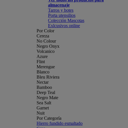
almacenaje
Tarros y botes
Porta utensilios
Colección Mascotas
Exlcusivos online
Por Color
Cereza
No Colour
Negro Onyx
Volcanico
Azure
Flint
Merengue
Blanco
Bleu Riviera
Nectar
Bamboo
Deep Teal
Negro Mate
Sea Salt
Garnet
Nuit
Por Categoría
Hierro fundido esmaltado