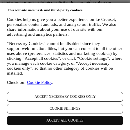
enviar un correo electrónico solicitando la opinión sobre sus
productos. Estamos interesados en las opiniones de los productos de
This website uses first- and third-party cookies
nuestros clientes (si desean proporcionar dicha información) para
mejorar constantemente nuestros productos y servicios. Al final del
Cookies help us give you a better experience on Le Creuset,
proceso de compra, también podemos invitarle a escribir su opinión
personalise content and ads, and analyse our traffic. We also
del producto. La opinión no es obligatoria, y usted es libre de
share information about your use of our site with our
enviarla o no.
advertising and analytics partners.
“Necessary Cookies” cannot be disabled since they
REORIENTACIÓN / ADAPTACIÓN DE NUESTRAS
support web functionalities, but you can consent to all the other
OFERTAS Y MEJORA DE LA EXPERIENCIA DEL
uses above (preferences, statistics and marketing cookies) by
CLIENTE Nos gustaría utilizar sus datos para adaptar
clicking “Accept all cookies”, or click “Cookie settings”, where
nuestros servicios y ofertas a sus necesidades y preferencias
you manage each cookie category, or “Accept necessary
para proporcionarle una experiencia de cliente personalizada
cookies only”, so that no other category of cookies will be
de Le Creuset. Lo haremos analizando sus hábitos o intereses,
installed.
por ejemplo, en relación con los productos más vistos, su
interacción con nosotros en las redes sociales, qué páginas de
Check our
Cookie Policy
.
nuestro sitio web visita, qué contenido de nuestras ofertas lee
usted. Lo hacemos principalmente a través de cookies y
tecnologías similares (incluidos los píxeles de seguimiento en
ACCEPT NECESSARY COOKIES ONLY
los correos electrónicos), también en combinación con sus
datos y preferencias recogidos una vez que se suscribe a
COOKIE SETTINGS
nuestras comunicaciones de marketing personalizadas.
Utilizaremos esta información para gestionar nuestra
ACCEPT ALL COOKIES
publicidad en otros sitios, conceder acceso a contenidos
específicos, adaptar los contenidos o las ofertas que ve en el