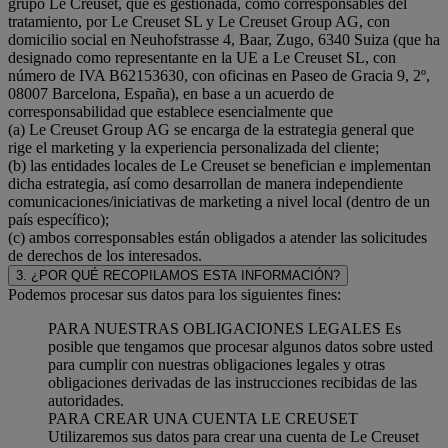
grupo Le Creuset, que es gestionada, como corresponsables del
tratamiento, por Le Creuset SL y Le Creuset Group AG, con
domicilio social en Neuhofstrasse 4, Baar, Zugo, 6340 Suiza (que ha
designado como representante en la UE a Le Creuset SL, con
número de IVA B62153630, con oficinas en Paseo de Gracia 9, 2º,
08007 Barcelona, España), en base a un acuerdo de
corresponsabilidad que establece esencialmente que
(a) Le Creuset Group AG se encarga de la estrategia general que
rige el marketing y la experiencia personalizada del cliente;
(b) las entidades locales de Le Creuset se benefician e implementan
dicha estrategia, así como desarrollan de manera independiente
comunicaciones/iniciativas de marketing a nivel local (dentro de un
país específico);
(c) ambos corresponsables están obligados a atender las solicitudes
de derechos de los interesados.
3. ¿POR QUÉ RECOPILAMOS ESTA INFORMACIÓN?
Podemos procesar sus datos para los siguientes fines:
PARA NUESTRAS OBLIGACIONES LEGALES Es
posible que tengamos que procesar algunos datos sobre usted
para cumplir con nuestras obligaciones legales y otras
obligaciones derivadas de las instrucciones recibidas de las
autoridades.
PARA CREAR UNA CUENTA LE CREUSET
Utilizaremos sus datos para crear una cuenta de Le Creuset