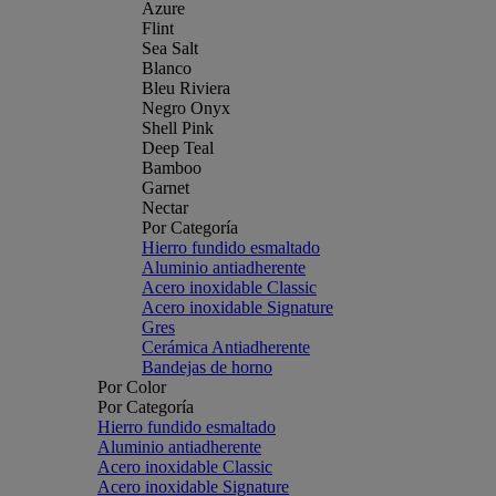
Azure
Flint
Sea Salt
Blanco
Bleu Riviera
Negro Onyx
Shell Pink
Deep Teal
Bamboo
Garnet
Nectar
Por Categoría
Hierro fundido esmaltado
Aluminio antiadherente
Acero inoxidable Classic
Acero inoxidable Signature
Gres
Cerámica Antiadherente
Bandejas de horno
Por Color
Por Categoría
Hierro fundido esmaltado
Aluminio antiadherente
Acero inoxidable Classic
Acero inoxidable Signature