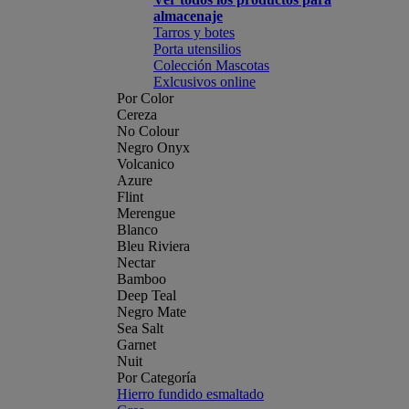
almacenaje
Tarros y botes
Porta utensilios
Colección Mascotas
Exlcusivos online
Por Color
Cereza
No Colour
Negro Onyx
Volcanico
Azure
Flint
Merengue
Blanco
Bleu Riviera
Nectar
Bamboo
Deep Teal
Negro Mate
Sea Salt
Garnet
Nuit
Por Categoría
Hierro fundido esmaltado