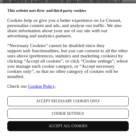
que aparece en la parte inferior de cada correo electrónico). En
cualquier caso, si desea poner fin a cualquiera de nuestras
This website uses first- and third-party cookies
actividades de marketing, envíenos un correo electrónico a
privacy@lecreuset.com
. Procesaremos su exclusión lo antes posible,
Cookies help us give you a better experience on Le Creuset,
pero en algunas circunstancias puede recibir algunos mensajes más
personalise content and ads, and analyse our traffic. We also
hasta que la exclusión se procese por completo.
Por favor,
share information about your use of our site with our
recuerde que no pasamos ni vendemos sus datos de contacto y
advertising and analytics partners.
otros datos personales a otras empresas para sus fines de
marketing.
“Necessary Cookies” cannot be disabled since they
support web functionalities, but you can consent to all the other
En caso de que haya comprado uno de nuestros productos, podemos
uses above (preferences, statistics and marketing cookies) by
enviar un correo electrónico solicitando la opinión sobre sus
clicking “Accept all cookies”, or click “Cookie settings”, where
productos. Estamos interesados en las opiniones de los productos de
you manage each cookie category, or “Accept necessary
nuestros clientes (si desean proporcionar dicha información) para
cookies only”, so that no other category of cookies will be
installed.
mejorar constantemente nuestros productos y servicios. Al final del
proceso de compra, también podemos invitarle a escribir su opinión
Check our
Cookie Policy
.
del producto. La opinión no es obligatoria, y usted es libre de
enviarla o no.
ACCEPT NECESSARY COOKIES ONLY
REORIENTACIÓN / ADAPTACIÓN DE NUESTRAS
OFERTAS Y MEJORA DE LA EXPERIENCIA DEL
COOKIE SETTINGS
CLIENTE Nos gustaría utilizar sus datos para adaptar
nuestros servicios y ofertas a sus necesidades y preferencias
para proporcionarle una experiencia de cliente personalizada
ACCEPT ALL COOKIES
de Le Creuset. Lo haremos analizando sus hábitos o intereses,