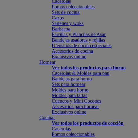
Cacerolas
Pomos coleccionables
Sets de cocina
Cazos
Sartenes y woks
Barbacoa
Parrillas y Planchas de Asar
Bandejas asadoras y rejillas
Utensilios de cocina especiales
Accesorios de cocina
Exclusivos online
Hornear
Ver todos los productos para horno
Cacerolas & Moldes para pan
Bandejas para horno
Sets para hornear
Moldes para horno
Moldes para tartas
Cuencos y Mini Cocottes
Accesorios para hornear
Exclusivos online
Cocinar
Ver todos los productos de cocción
Cacerolas
Pomos coleccionables