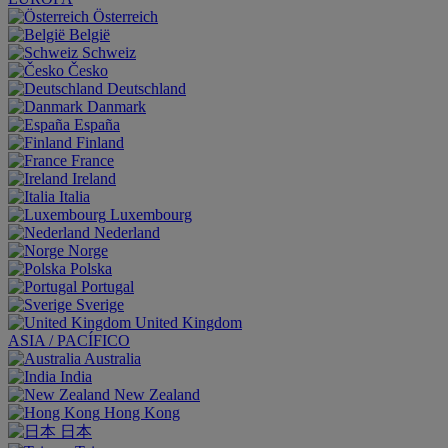
Österreich
België
Schweiz
Česko
Deutschland
Danmark
España
Finland
France
Ireland
Italia
Luxembourg
Nederland
Norge
Polska
Portugal
Sverige
United Kingdom
ASIA / PACÍFICO
Australia
India
New Zealand
Hong Kong
日本