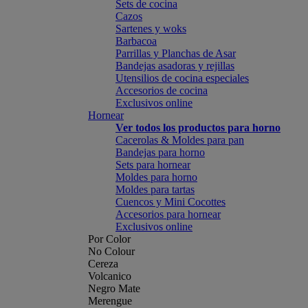
Sets de cocina
Cazos
Sartenes y woks
Barbacoa
Parrillas y Planchas de Asar
Bandejas asadoras y rejillas
Utensilios de cocina especiales
Accesorios de cocina
Exclusivos online
Hornear
Ver todos los productos para horno
Cacerolas & Moldes para pan
Bandejas para horno
Sets para hornear
Moldes para horno
Moldes para tartas
Cuencos y Mini Cocottes
Accesorios para hornear
Exclusivos online
Por Color
No Colour
Cereza
Volcanico
Negro Mate
Merengue