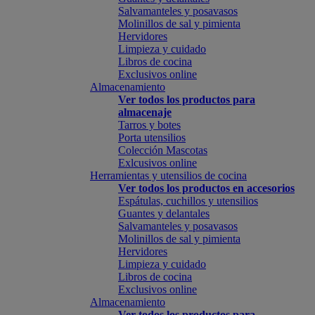
Salvamanteles y posavasos
Molinillos de sal y pimienta
Hervidores
Limpieza y cuidado
Libros de cocina
Exclusivos online
Almacenamiento
Ver todos los productos para
almacenaje
Tarros y botes
Porta utensilios
Colección Mascotas
Exlcusivos online
Herramientas y utensilios de cocina
Ver todos los productos en accesorios
Espátulas, cuchillos y utensilios
Guantes y delantales
Salvamanteles y posavasos
Molinillos de sal y pimienta
Hervidores
Limpieza y cuidado
Libros de cocina
Exclusivos online
Almacenamiento
Ver todos los productos para