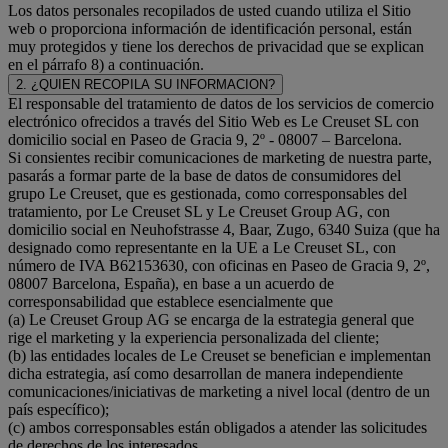
Los datos personales recopilados de usted cuando utiliza el Sitio
web o proporciona información de identificación personal, están
muy protegidos y tiene los derechos de privacidad que se explican
en el párrafo 8) a continuación.
2. ¿QUIEN RECOPILA SU INFORMACION?
El responsable del tratamiento de datos de los servicios de comercio
electrónico ofrecidos a través del Sitio Web es Le Creuset SL con
domicilio social en Paseo de Gracia 9, 2º - 08007 – Barcelona.
Si consientes recibir comunicaciones de marketing de nuestra parte,
pasarás a formar parte de la base de datos de consumidores del
grupo Le Creuset, que es gestionada, como corresponsables del
tratamiento, por Le Creuset SL y Le Creuset Group AG, con
domicilio social en Neuhofstrasse 4, Baar, Zugo, 6340 Suiza (que ha
designado como representante en la UE a Le Creuset SL, con
número de IVA B62153630, con oficinas en Paseo de Gracia 9, 2º,
08007 Barcelona, España), en base a un acuerdo de
corresponsabilidad que establece esencialmente que
(a) Le Creuset Group AG se encarga de la estrategia general que
rige el marketing y la experiencia personalizada del cliente;
(b) las entidades locales de Le Creuset se benefician e implementan
dicha estrategia, así como desarrollan de manera independiente
comunicaciones/iniciativas de marketing a nivel local (dentro de un
país específico);
(c) ambos corresponsables están obligados a atender las solicitudes
de derechos de los interesados.