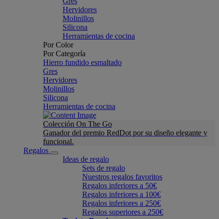
Gres
Hervidores
Molinillos
Silicona
Herramientas de cocina
Por Color
Por Categoría
Hierro fundido esmaltado
Gres
Hervidores
Molinillos
Silicona
Herramientas de cocina
Colección On The Go
Ganador del premio RedDot por su diseño elegante y
funcional.
Regalos
Ideas de regalo
Sets de regalo
Nuestros regalos favoritos
Regalos inferiores a 50€
Regalos inferiores a 100€
Regalos inferiores a 250€
Regalos superiores a 250€