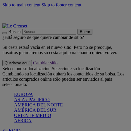
Skip to main content
Skip to footer content
📣 Últimas unidades: ahorra hasta un -40%
COMPRAR
Barbacoas, pícnics, crea tu verano con Le Creuset
COMPRAR
Descubre el color del verano: Bleu Riviera
COMPRAR
Buscar
Borrar
¿Está seguro de que quiere cambiar de sitio?
Su cesta estará vacía en el nuevo sitio. Pero no se preocupe,
nosotros guardaremos su cesta aquí para cuando quiera volver.
Cambiar sitio
Quedarse aquí
Seleccione su localización
Seleccione su localización
Cambiando su localización quitará los contenidos de su bolsa. Los
artículos comprados online sólo pueden ser enviados al pais
seleccionado.
EUROPA
ASIA / PACÍFICO
AMÉRICA DEL NORTE
AMÉRICA DEL SUR
ORIENTE MEDIO
AFRICA
EUROPA