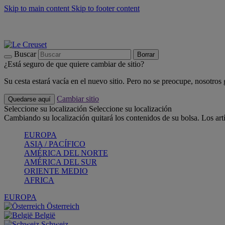
Skip to main content
Skip to footer content
📣 Últimas unidades: ahorra hasta un -40%
COMPRAR
Barbacoas, pícnics, crea tu verano con Le Creuset
COMPRAR
Descubre el color del verano: Bleu Riviera
COMPRAR
Buscar
Borrar
¿Está seguro de que quiere cambiar de sitio?
Su cesta estará vacía en el nuevo sitio. Pero no se preocupe, nosotros
Cambiar sitio
Quedarse aquí
Seleccione su localización
Seleccione su localización
Cambiando su localización quitará los contenidos de su bolsa. Los art
EUROPA
ASIA / PACÍFICO
AMÉRICA DEL NORTE
AMÉRICA DEL SUR
ORIENTE MEDIO
AFRICA
EUROPA
Österreich
België
Schweiz