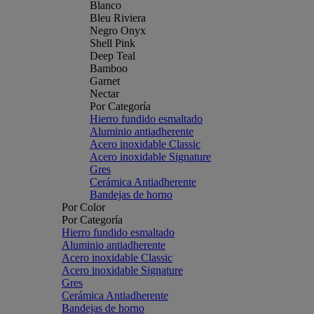
Blanco
Bleu Riviera
Negro Onyx
Shell Pink
Deep Teal
Bamboo
Garnet
Nectar
Por Categoría
Hierro fundido esmaltado
Aluminio antiadherente
Acero inoxidable Classic
Acero inoxidable Signature
Gres
Cerámica Antiadherente
Bandejas de horno
Por Color
Por Categoría
Hierro fundido esmaltado
Aluminio antiadherente
Acero inoxidable Classic
Acero inoxidable Signature
Gres
Cerámica Antiadherente
Bandejas de horno