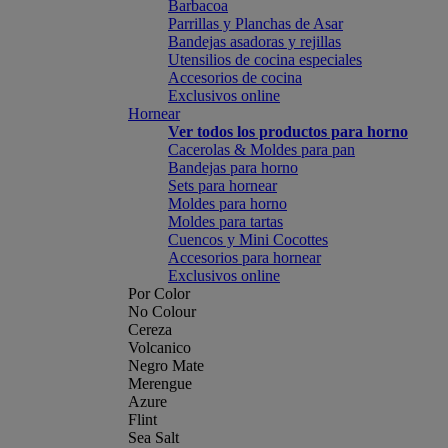
Barbacoa
Parrillas y Planchas de Asar
Bandejas asadoras y rejillas
Utensilios de cocina especiales
Accesorios de cocina
Exclusivos online
Hornear
Ver todos los productos para horno
Cacerolas & Moldes para pan
Bandejas para horno
Sets para hornear
Moldes para horno
Moldes para tartas
Cuencos y Mini Cocottes
Accesorios para hornear
Exclusivos online
Por Color
No Colour
Cereza
Volcanico
Negro Mate
Merengue
Azure
Flint
Sea Salt