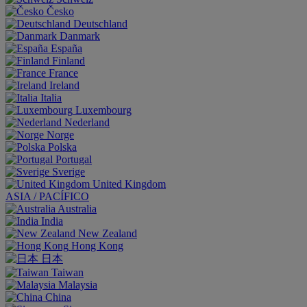
Česko
Deutschland
Danmark
España
Finland
France
Ireland
Italia
Luxembourg
Nederland
Norge
Polska
Portugal
Sverige
United Kingdom
ASIA / PACÍFICO
Australia
India
New Zealand
Hong Kong
日本
Taiwan
Malaysia
China