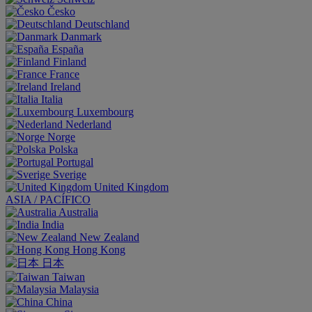
Česko
Deutschland
Danmark
España
Finland
France
Ireland
Italia
Luxembourg
Nederland
Norge
Polska
Portugal
Sverige
United Kingdom
ASIA / PACÍFICO
Australia
India
New Zealand
Hong Kong
日本
Taiwan
Malaysia
China