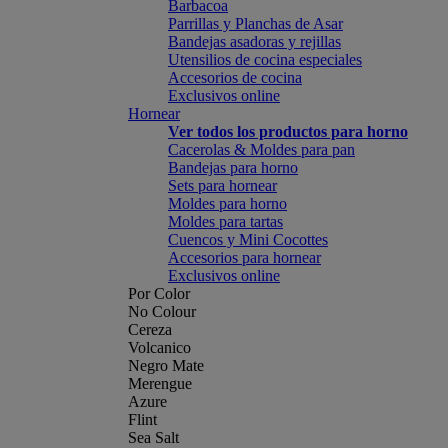
Barbacoa
Parrillas y Planchas de Asar
Bandejas asadoras y rejillas
Utensilios de cocina especiales
Accesorios de cocina
Exclusivos online
Hornear
Ver todos los productos para horno
Cacerolas & Moldes para pan
Bandejas para horno
Sets para hornear
Moldes para horno
Moldes para tartas
Cuencos y Mini Cocottes
Accesorios para hornear
Exclusivos online
Por Color
No Colour
Cereza
Volcanico
Negro Mate
Merengue
Azure
Flint
Sea Salt