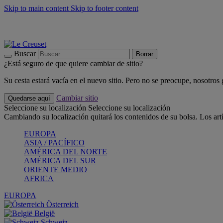
Skip to main content
Skip to footer content
📣 Últimas unidades: ahorra hasta un -40%
COMPRAR
Barbacoas, pícnics, crea tu verano con Le Creuset
COMPRAR
Descubre el color del verano: Bleu Riviera
COMPRAR
Buscar
Borrar
¿Está seguro de que quiere cambiar de sitio?
Su cesta estará vacía en el nuevo sitio. Pero no se preocupe, nosotros
Cambiar sitio
Quedarse aquí
Seleccione su localización
Seleccione su localización
Cambiando su localización quitará los contenidos de su bolsa. Los art
EUROPA
ASIA / PACÍFICO
AMÉRICA DEL NORTE
AMÉRICA DEL SUR
ORIENTE MEDIO
AFRICA
EUROPA
Österreich
België
Schweiz