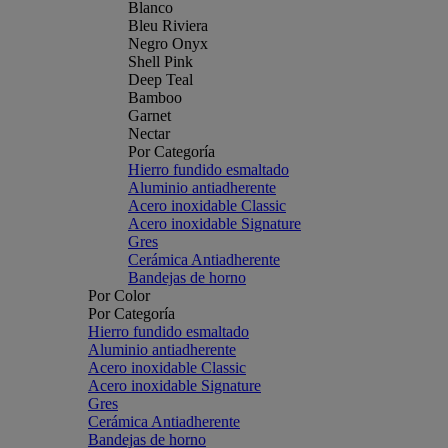
Blanco
Bleu Riviera
Negro Onyx
Shell Pink
Deep Teal
Bamboo
Garnet
Nectar
Por Categoría
Hierro fundido esmaltado
Aluminio antiadherente
Acero inoxidable Classic
Acero inoxidable Signature
Gres
Cerámica Antiadherente
Bandejas de horno
Por Color
Por Categoría
Hierro fundido esmaltado
Aluminio antiadherente
Acero inoxidable Classic
Acero inoxidable Signature
Gres
Cerámica Antiadherente
Bandejas de horno