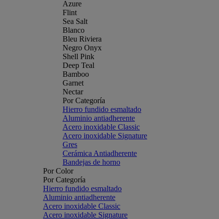
Azure
Flint
Sea Salt
Blanco
Bleu Riviera
Negro Onyx
Shell Pink
Deep Teal
Bamboo
Garnet
Nectar
Por Categoría
Hierro fundido esmaltado
Aluminio antiadherente
Acero inoxidable Classic
Acero inoxidable Signature
Gres
Cerámica Antiadherente
Bandejas de horno
Por Color
Por Categoría
Hierro fundido esmaltado
Aluminio antiadherente
Acero inoxidable Classic
Acero inoxidable Signature