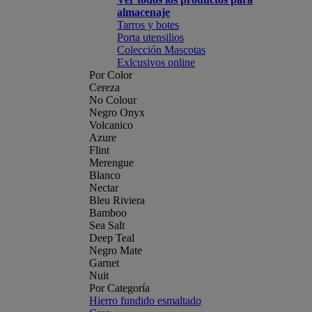
almacenaje
Tarros y botes
Porta utensilios
Colección Mascotas
Exlcusivos online
Por Color
Cereza
No Colour
Negro Onyx
Volcanico
Azure
Flint
Merengue
Blanco
Nectar
Bleu Riviera
Bamboo
Sea Salt
Deep Teal
Negro Mate
Garnet
Nuit
Por Categoría
Hierro fundido esmaltado