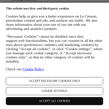
Exclusión voluntaria: Puede dejar de recibir nuestras
This website uses first- and third-party cookies
comunicaciones o actualizaciones de marketing en cualquier
momento, de forma gratuita, a través de los métodos que se
Cookies help us give you a better experience on Le Creuset,
muestran como parte de la comunicación (por ejemplo, para darse de
personalise content and ads, and analyse our traffic. We also
share information about your use of our site with our
baja de la newsletter puede hacer clic en el enlace para darse de baja
advertising and analytics partners.
que aparece en la parte inferior de cada correo electrónico). En
cualquier caso, si desea poner fin a cualquiera de nuestras
“Necessary Cookies” cannot be disabled since they
actividades de marketing, envíenos un correo electrónico a
support web functionalities, but you can consent to all the other
privacy@lecreuset.com
. Procesaremos su exclusión lo antes posible,
uses above (preferences, statistics and marketing cookies) by
pero en algunas circunstancias puede recibir algunos mensajes más
clicking “Accept all cookies”, or click “Cookie settings”, where
hasta que la exclusión se procese por completo.
Por favor,
you manage each cookie category, or “Accept necessary
recuerde que no pasamos ni vendemos sus datos de contacto y
cookies only”, so that no other category of cookies will be
otros datos personales a otras empresas para sus fines de
installed.
marketing.
Check our
Cookie Policy
.
En caso de que haya comprado uno de nuestros productos, podemos
enviar un correo electrónico solicitando la opinión sobre sus
productos. Estamos interesados en las opiniones de los productos de
ACCEPT NECESSARY COOKIES ONLY
nuestros clientes (si desean proporcionar dicha información) para
mejorar constantemente nuestros productos y servicios. Al final del
COOKIE SETTINGS
proceso de compra, también podemos invitarle a escribir su opinión
del producto. La opinión no es obligatoria, y usted es libre de
ACCEPT ALL COOKIES
enviarla o no.