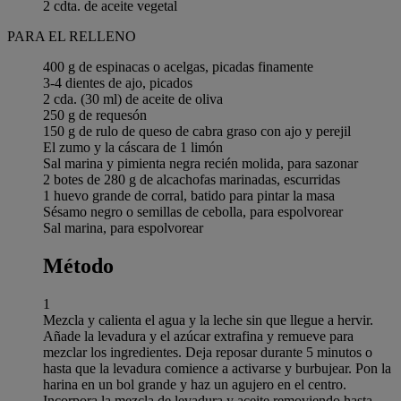
2 cdta. de aceite vegetal
PARA EL RELLENO
400 g de espinacas o acelgas, picadas finamente
3-4 dientes de ajo, picados
2 cda. (30 ml) de aceite de oliva
250 g de requesón
150 g de rulo de queso de cabra graso con ajo y perejil
El zumo y la cáscara de 1 limón
Sal marina y pimienta negra recién molida, para sazonar
2 botes de 280 g de alcachofas marinadas, escurridas
1 huevo grande de corral, batido para pintar la masa
Sésamo negro o semillas de cebolla, para espolvorear
Sal marina, para espolvorear
Método
1
Mezcla y calienta el agua y la leche sin que llegue a hervir.
Añade la levadura y el azúcar extrafina y remueve para
mezclar los ingredientes. Deja reposar durante 5 minutos o
hasta que la levadura comience a activarse y burbujear. Pon la
harina en un bol grande y haz un agujero en el centro.
Incorpora la mezcla de levadura y aceite removiendo hasta