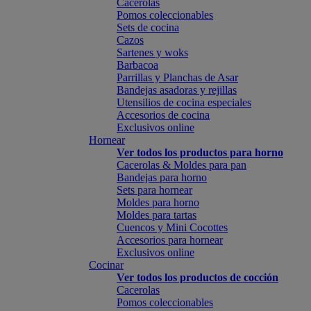
Cacerolas
Pomos coleccionables
Sets de cocina
Cazos
Sartenes y woks
Barbacoa
Parrillas y Planchas de Asar
Bandejas asadoras y rejillas
Utensilios de cocina especiales
Accesorios de cocina
Exclusivos online
Hornear
Ver todos los productos para horno
Cacerolas & Moldes para pan
Bandejas para horno
Sets para hornear
Moldes para horno
Moldes para tartas
Cuencos y Mini Cocottes
Accesorios para hornear
Exclusivos online
Cocinar
Ver todos los productos de cocción
Cacerolas
Pomos coleccionables