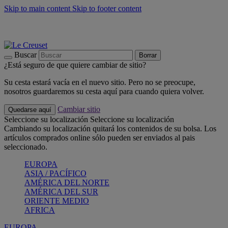
Skip to main content
Skip to footer content
📣 Últimas unidades: ahorra hasta un -40%
COMPRAR
Barbacoas, pícnics, crea tu verano con Le Creuset
COMPRAR
Descubre el color del verano: Bleu Riviera
COMPRAR
Buscar
Borrar
¿Está seguro de que quiere cambiar de sitio?
Su cesta estará vacía en el nuevo sitio. Pero no se preocupe,
nosotros guardaremos su cesta aquí para cuando quiera volver.
Cambiar sitio
Quedarse aquí
Seleccione su localización
Seleccione su localización
Cambiando su localización quitará los contenidos de su bolsa. Los
artículos comprados online sólo pueden ser enviados al pais
seleccionado.
EUROPA
ASIA / PACÍFICO
AMÉRICA DEL NORTE
AMÉRICA DEL SUR
ORIENTE MEDIO
AFRICA
EUROPA