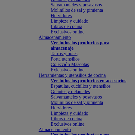
Salvamanteles y posavasos
Molinillos de sal y pimienta
Hervidores
Limpieza y cuidado
Libros de cocina
Exclusivos online
Almacenamiento
Ver todos los productos para
almacenaje
Tarros y botes
Porta utensilios
Colección Mascotas
Exlcusivos online
Herramientas y utensilios de cocina
Ver todos los productos en accesorios
Espátulas, cuchillos y utensilios
Guantes y delantales
Salvamanteles y posavasos
Molinillos de sal y pimienta
Hervidores
Limpieza y cuidado
Libros de cocina
Exclusivos online
Almacenamiento
Ver todos los productos para