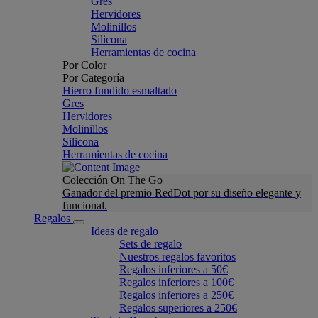
Gres
Hervidores
Molinillos
Silicona
Herramientas de cocina
Por Color
Por Categoría
Hierro fundido esmaltado
Gres
Hervidores
Molinillos
Silicona
Herramientas de cocina
Colección On The Go
Ganador del premio RedDot por su diseño elegante y
funcional.
Regalos
Ideas de regalo
Sets de regalo
Nuestros regalos favoritos
Regalos inferiores a 50€
Regalos inferiores a 100€
Regalos inferiores a 250€
Regalos superiores a 250€