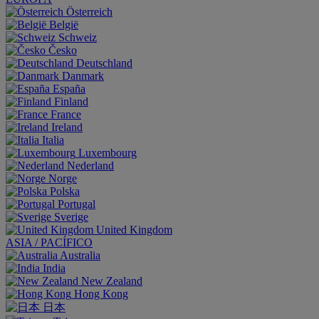
Österreich
België
Schweiz
Česko
Deutschland
Danmark
España
Finland
France
Ireland
Italia
Luxembourg
Nederland
Norge
Polska
Portugal
Sverige
United Kingdom
ASIA / PACÍFICO
Australia
India
New Zealand
Hong Kong
日本