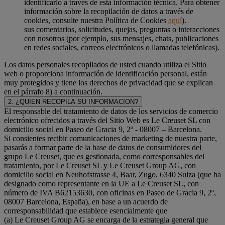
identificarlo a través de esta información técnica. Para obtener
información sobre la recopilación de datos a través de
cookies, consulte nuestra Política de Cookies
aquí
).
sus comentarios, solicitudes, quejas, preguntas o interacciones
con nosotros (por ejemplo, sus mensajes, chats, publicaciones
en redes sociales, correos electrónicos o llamadas telefónicas).
Los datos personales recopilados de usted cuando utiliza el Sitio
web o proporciona información de identificación personal, están
muy protegidos y tiene los derechos de privacidad que se explican
en el párrafo 8) a continuación.
2. ¿QUIEN RECOPILA SU INFORMACION?
El responsable del tratamiento de datos de los servicios de comercio
electrónico ofrecidos a través del Sitio Web es Le Creuset SL con
domicilio social en Paseo de Gracia 9, 2º - 08007 – Barcelona.
Si consientes recibir comunicaciones de marketing de nuestra parte,
pasarás a formar parte de la base de datos de consumidores del
grupo Le Creuset, que es gestionada, como corresponsables del
tratamiento, por Le Creuset SL y Le Creuset Group AG, con
domicilio social en Neuhofstrasse 4, Baar, Zugo, 6340 Suiza (que ha
designado como representante en la UE a Le Creuset SL, con
número de IVA B62153630, con oficinas en Paseo de Gracia 9, 2º,
08007 Barcelona, España), en base a un acuerdo de
corresponsabilidad que establece esencialmente que
(a) Le Creuset Group AG se encarga de la estrategia general que