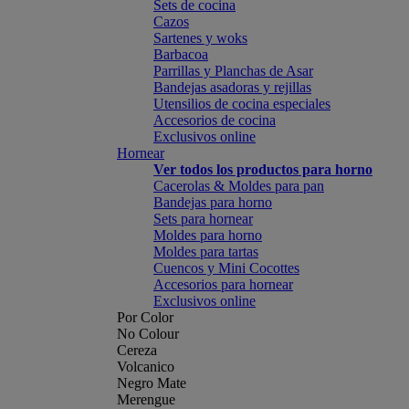
Sets de cocina
Cazos
Sartenes y woks
Barbacoa
Parrillas y Planchas de Asar
Bandejas asadoras y rejillas
Utensilios de cocina especiales
Accesorios de cocina
Exclusivos online
Hornear
Ver todos los productos para horno
Cacerolas & Moldes para pan
Bandejas para horno
Sets para hornear
Moldes para horno
Moldes para tartas
Cuencos y Mini Cocottes
Accesorios para hornear
Exclusivos online
Por Color
No Colour
Cereza
Volcanico
Negro Mate
Merengue