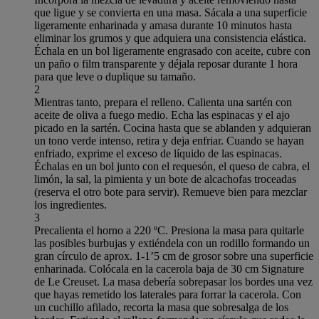
que ligue y se convierta en una masa. Sácala a una superficie
ligeramente enharinada y amasa durante 10 minutos hasta
eliminar los grumos y que adquiera una consistencia elástica.
Échala en un bol ligeramente engrasado con aceite, cubre con
un paño o film transparente y déjala reposar durante 1 hora
para que leve o duplique su tamaño.
2
Mientras tanto, prepara el relleno. Calienta una sartén con
aceite de oliva a fuego medio. Echa las espinacas y el ajo
picado en la sartén. Cocina hasta que se ablanden y adquieran
un tono verde intenso, retira y deja enfriar. Cuando se hayan
enfriado, exprime el exceso de líquido de las espinacas.
Échalas en un bol junto con el requesón, el queso de cabra, el
limón, la sal, la pimienta y un bote de alcachofas troceadas
(reserva el otro bote para servir). Remueve bien para mezclar
los ingredientes.
3
Precalienta el horno a 220 ºC. Presiona la masa para quitarle
las posibles burbujas y extiéndela con un rodillo formando un
gran círculo de aprox. 1-1’5 cm de grosor sobre una superficie
enharinada. Colócala en la cacerola baja de 30 cm Signature
de Le Creuset. La masa debería sobrepasar los bordes una vez
que hayas remetido los laterales para forrar la cacerola. Con
un cuchillo afilado, recorta la masa que sobresalga de los