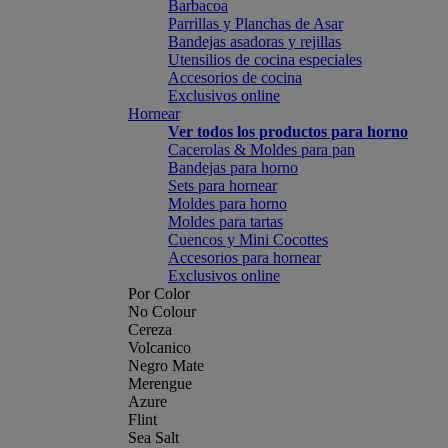
Barbacoa
Parrillas y Planchas de Asar
Bandejas asadoras y rejillas
Utensilios de cocina especiales
Accesorios de cocina
Exclusivos online
Hornear
Ver todos los productos para horno
Cacerolas & Moldes para pan
Bandejas para horno
Sets para hornear
Moldes para horno
Moldes para tartas
Cuencos y Mini Cocottes
Accesorios para hornear
Exclusivos online
Por Color
No Colour
Cereza
Volcanico
Negro Mate
Merengue
Azure
Flint
Sea Salt