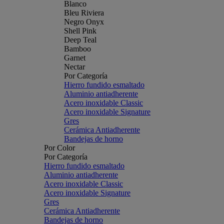
Blanco
Bleu Riviera
Negro Onyx
Shell Pink
Deep Teal
Bamboo
Garnet
Nectar
Por Categoría
Hierro fundido esmaltado
Aluminio antiadherente
Acero inoxidable Classic
Acero inoxidable Signature
Gres
Cerámica Antiadherente
Bandejas de horno
Por Color
Por Categoría
Hierro fundido esmaltado
Aluminio antiadherente
Acero inoxidable Classic
Acero inoxidable Signature
Gres
Cerámica Antiadherente
Bandejas de horno