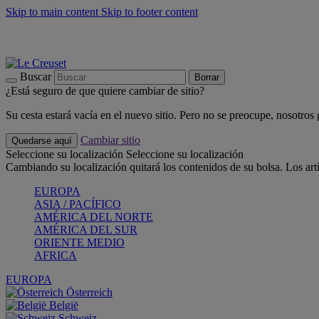
Skip to main content
Skip to footer content
📣 Últimas unidades: ahorra hasta un -40%
COMPRAR
Barbacoas, pícnics, crea tu verano con Le Creuset
COMPRAR
Descubre el color del verano: Bleu Riviera
COMPRAR
Buscar
Borrar
¿Está seguro de que quiere cambiar de sitio?
Su cesta estará vacía en el nuevo sitio. Pero no se preocupe, nosotros
Cambiar sitio
Quedarse aquí
Seleccione su localización
Seleccione su localización
Cambiando su localización quitará los contenidos de su bolsa. Los art
EUROPA
ASIA / PACÍFICO
AMÉRICA DEL NORTE
AMÉRICA DEL SUR
ORIENTE MEDIO
AFRICA
EUROPA
Österreich
België
Schweiz