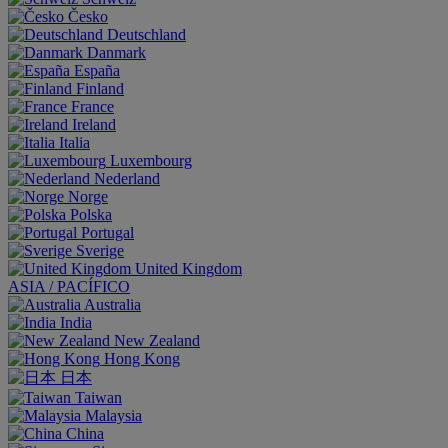
Česko
Deutschland
Danmark
España
Finland
France
Ireland
Italia
Luxembourg
Nederland
Norge
Polska
Portugal
Sverige
United Kingdom
ASIA / PACÍFICO
Australia
India
New Zealand
Hong Kong
日本
Taiwan
Malaysia
China