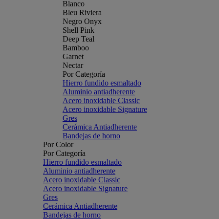
Blanco
Bleu Riviera
Negro Onyx
Shell Pink
Deep Teal
Bamboo
Garnet
Nectar
Por Categoría
Hierro fundido esmaltado
Aluminio antiadherente
Acero inoxidable Classic
Acero inoxidable Signature
Gres
Cerámica Antiadherente
Bandejas de horno
Por Color
Por Categoría
Hierro fundido esmaltado
Aluminio antiadherente
Acero inoxidable Classic
Acero inoxidable Signature
Gres
Cerámica Antiadherente
Bandejas de horno