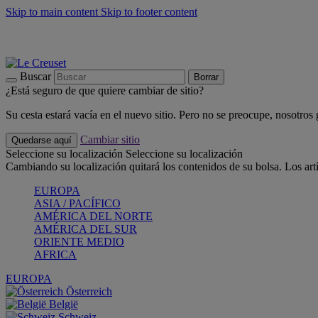
Skip to main content
Skip to footer content
📣 Últimas unidades: ahorra hasta un -40%
COMPRAR
Barbacoas, pícnics, crea tu verano con Le Creuset
COMPRAR
Descubre el color del verano: Bleu Riviera
COMPRAR
Buscar
Borrar
¿Está seguro de que quiere cambiar de sitio?
Su cesta estará vacía en el nuevo sitio. Pero no se preocupe, nosotros
Cambiar sitio
Quedarse aquí
Seleccione su localización
Seleccione su localización
Cambiando su localización quitará los contenidos de su bolsa. Los art
EUROPA
ASIA / PACÍFICO
AMÉRICA DEL NORTE
AMÉRICA DEL SUR
ORIENTE MEDIO
AFRICA
EUROPA
Österreich
België
Schweiz