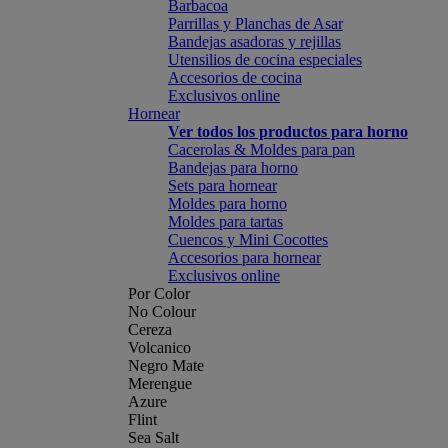
Barbacoa
Parrillas y Planchas de Asar
Bandejas asadoras y rejillas
Utensilios de cocina especiales
Accesorios de cocina
Exclusivos online
Hornear
Ver todos los productos para horno
Cacerolas & Moldes para pan
Bandejas para horno
Sets para hornear
Moldes para horno
Moldes para tartas
Cuencos y Mini Cocottes
Accesorios para hornear
Exclusivos online
Por Color
No Colour
Cereza
Volcanico
Negro Mate
Merengue
Azure
Flint
Sea Salt