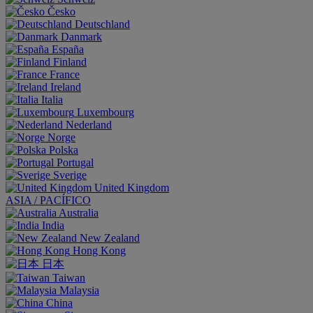
Česko
Deutschland
Danmark
España
Finland
France
Ireland
Italia
Luxembourg
Nederland
Norge
Polska
Portugal
Sverige
United Kingdom
ASIA / PACÍFICO
Australia
India
New Zealand
Hong Kong
日本
Taiwan
Malaysia
China