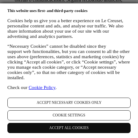
ofertas o comunicaciones genéricos. Para obtener más
información sobre cómo utilizamos las cookies y cómo puede
This website uses first- and third-party cookies
eliminarlas, visite nuestra Política de cookies
aquí
.
Cookies help us give you a better experience on Le Creuset,
Valoración del producto. En caso de que haya comprado uno
personalise content and ads, and analyse our traffic. We also
de nuestros productos, podemos enviar un correo electrónico
share information about your use of our site with our
solicitando la opinión sobre sus productos. Estamos
advertising and analytics partners.
interesados en las opiniones de los productos de nuestros
clientes (si desean proporcionar dicha información) para
“Necessary Cookies” cannot be disabled since they
mejorar constantemente nuestros productos y servicios. Al
support web functionalities, but you can consent to all the other
final del proceso de compra, también podemos invitarle a
uses above (preferences, statistics and marketing cookies) by
escribir su opinión del producto. La opinión no es obligatoria,
clicking “Accept all cookies”, or click “Cookie settings”, where
y usted es libre de enviarla o no.
you manage each cookie category, or “Accept necessary
Whatsapp para empresas. Algunas de nuestras tiendas físicas
cookies only”, so that no other category of cookies will be
utilizan WhatsApp para Empresas con los clientes que así lo
installed.
solicitan, con el único fin de prestarles asistencia y enviarles
Check our
Cookie Policy
.
información sobre nuestros productos. Este canal no está
destinado a realizar la venta de nuestros productos. No se
solicitarán datos de tarjetas de crédito ni otra información
ACCEPT NECESSARY COOKIES ONLY
sensible a través de WhatsApp. Puede obtener más
información sobre las condiciones y garantías de WhatsApp
COOKIE SETTINGS
para la transferencia internacional de sus datos en
https://www.whatsapp.com/legal/privacy-policy-eea
. Puede
ejercer sus derechos de protección de datos, incluido el de
ACCEPT ALL COOKIES
revocación y el de borrado de los datos, poniéndose en