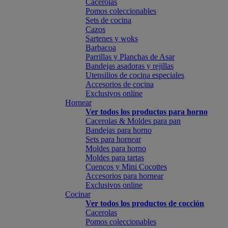
Cacerolas
Pomos coleccionables
Sets de cocina
Cazos
Sartenes y woks
Barbacoa
Parrillas y Planchas de Asar
Bandejas asadoras y rejillas
Utensilios de cocina especiales
Accesorios de cocina
Exclusivos online
Hornear
Ver todos los productos para horno
Cacerolas & Moldes para pan
Bandejas para horno
Sets para hornear
Moldes para horno
Moldes para tartas
Cuencos y Mini Cocottes
Accesorios para hornear
Exclusivos online
Cocinar
Ver todos los productos de cocción
Cacerolas
Pomos coleccionables