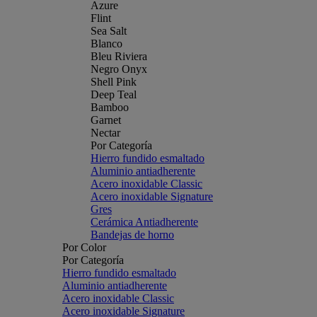
Azure
Flint
Sea Salt
Blanco
Bleu Riviera
Negro Onyx
Shell Pink
Deep Teal
Bamboo
Garnet
Nectar
Por Categoría
Hierro fundido esmaltado
Aluminio antiadherente
Acero inoxidable Classic
Acero inoxidable Signature
Gres
Cerámica Antiadherente
Bandejas de horno
Por Color
Por Categoría
Hierro fundido esmaltado
Aluminio antiadherente
Acero inoxidable Classic
Acero inoxidable Signature