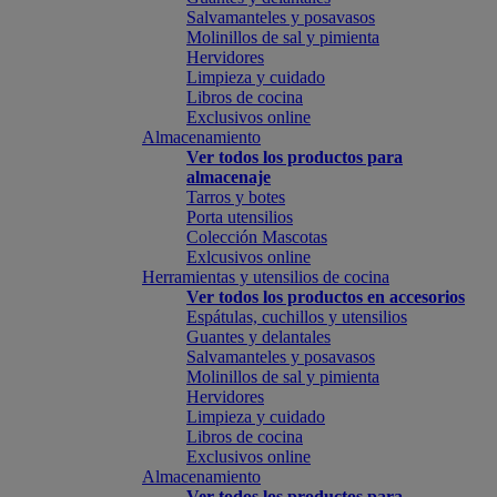
Salvamanteles y posavasos
Molinillos de sal y pimienta
Hervidores
Limpieza y cuidado
Libros de cocina
Exclusivos online
Almacenamiento
Ver todos los productos para
almacenaje
Tarros y botes
Porta utensilios
Colección Mascotas
Exlcusivos online
Herramientas y utensilios de cocina
Ver todos los productos en accesorios
Espátulas, cuchillos y utensilios
Guantes y delantales
Salvamanteles y posavasos
Molinillos de sal y pimienta
Hervidores
Limpieza y cuidado
Libros de cocina
Exclusivos online
Almacenamiento
Ver todos los productos para