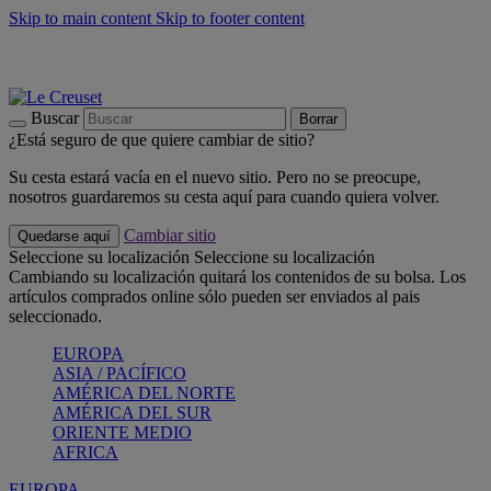
Skip to main content
Skip to footer content
📣 Últimas unidades: ahorra hasta un -40%
COMPRAR
Barbacoas, pícnics, crea tu verano con Le Creuset
COMPRAR
Descubre el color del verano: Bleu Riviera
COMPRAR
Buscar
Borrar
¿Está seguro de que quiere cambiar de sitio?
Su cesta estará vacía en el nuevo sitio. Pero no se preocupe,
nosotros guardaremos su cesta aquí para cuando quiera volver.
Cambiar sitio
Quedarse aquí
Seleccione su localización
Seleccione su localización
Cambiando su localización quitará los contenidos de su bolsa. Los
artículos comprados online sólo pueden ser enviados al pais
seleccionado.
EUROPA
ASIA / PACÍFICO
AMÉRICA DEL NORTE
AMÉRICA DEL SUR
ORIENTE MEDIO
AFRICA
EUROPA