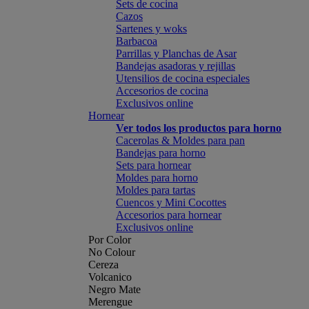
Sets de cocina
Cazos
Sartenes y woks
Barbacoa
Parrillas y Planchas de Asar
Bandejas asadoras y rejillas
Utensilios de cocina especiales
Accesorios de cocina
Exclusivos online
Hornear
Ver todos los productos para horno
Cacerolas & Moldes para pan
Bandejas para horno
Sets para hornear
Moldes para horno
Moldes para tartas
Cuencos y Mini Cocottes
Accesorios para hornear
Exclusivos online
Por Color
No Colour
Cereza
Volcanico
Negro Mate
Merengue