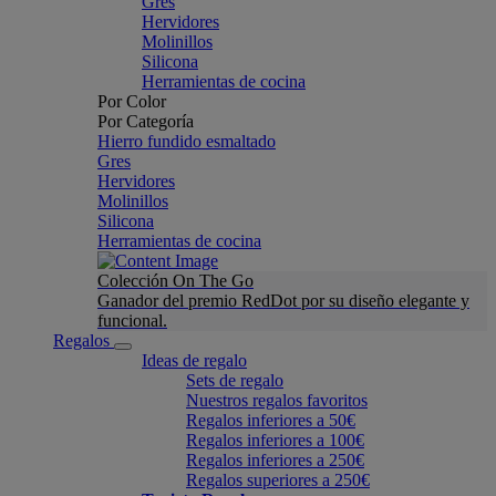
Gres
Hervidores
Molinillos
Silicona
Herramientas de cocina
Por Color
Por Categoría
Hierro fundido esmaltado
Gres
Hervidores
Molinillos
Silicona
Herramientas de cocina
Colección On The Go
Ganador del premio RedDot por su diseño elegante y
funcional.
Regalos
Ideas de regalo
Sets de regalo
Nuestros regalos favoritos
Regalos inferiores a 50€
Regalos inferiores a 100€
Regalos inferiores a 250€
Regalos superiores a 250€