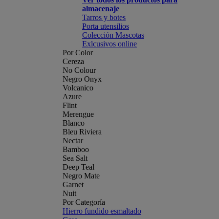
almacenaje
Tarros y botes
Porta utensilios
Colección Mascotas
Exlcusivos online
Por Color
Cereza
No Colour
Negro Onyx
Volcanico
Azure
Flint
Merengue
Blanco
Bleu Riviera
Nectar
Bamboo
Sea Salt
Deep Teal
Negro Mate
Garnet
Nuit
Por Categoría
Hierro fundido esmaltado