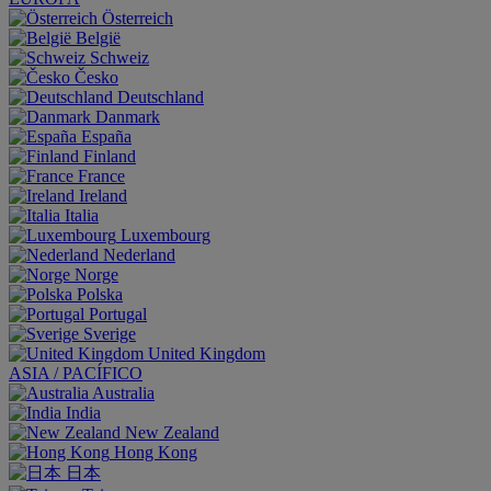
Österreich
België
Schweiz
Česko
Deutschland
Danmark
España
Finland
France
Ireland
Italia
Luxembourg
Nederland
Norge
Polska
Portugal
Sverige
United Kingdom
ASIA / PACÍFICO
Australia
India
New Zealand
Hong Kong
日本