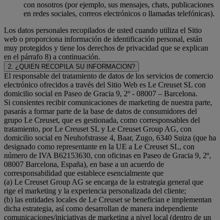
con nosotros (por ejemplo, sus mensajes, chats, publicaciones
en redes sociales, correos electrónicos o llamadas telefónicas).
Los datos personales recopilados de usted cuando utiliza el Sitio
web o proporciona información de identificación personal, están
muy protegidos y tiene los derechos de privacidad que se explican
en el párrafo 8) a continuación.
2. ¿QUIEN RECOPILA SU INFORMACION?
El responsable del tratamiento de datos de los servicios de comercio
electrónico ofrecidos a través del Sitio Web es Le Creuset SL con
domicilio social en Paseo de Gracia 9, 2º - 08007 – Barcelona.
Si consientes recibir comunicaciones de marketing de nuestra parte,
pasarás a formar parte de la base de datos de consumidores del
grupo Le Creuset, que es gestionada, como corresponsables del
tratamiento, por Le Creuset SL y Le Creuset Group AG, con
domicilio social en Neuhofstrasse 4, Baar, Zugo, 6340 Suiza (que ha
designado como representante en la UE a Le Creuset SL, con
número de IVA B62153630, con oficinas en Paseo de Gracia 9, 2º,
08007 Barcelona, España), en base a un acuerdo de
corresponsabilidad que establece esencialmente que
(a) Le Creuset Group AG se encarga de la estrategia general que
rige el marketing y la experiencia personalizada del cliente;
(b) las entidades locales de Le Creuset se benefician e implementan
dicha estrategia, así como desarrollan de manera independiente
comunicaciones/iniciativas de marketing a nivel local (dentro de un