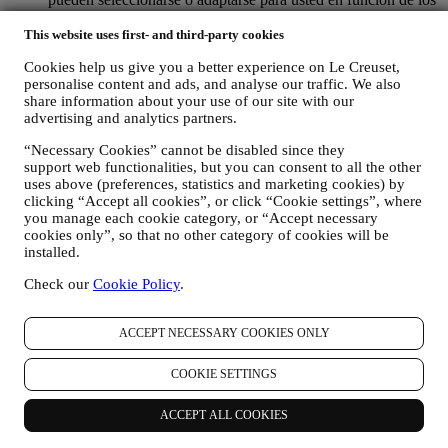
detalles que tenemos sobre usted, como su ubicación o su
This website uses first- and third-party cookies
historial de compras, o las preferencias de nuestros productos.
Usaremos sus datos para comprender mejor sus intereses. Esto
Cookies help us give you a better experience on Le Creuset,
nos permite personalizar nuestras comunicaciones para
personalise content and ads, and analyse our traffic. We also
hacerlas más relevantes e interesantes. No será utilizada para
share information about your use of our site with our
otros efectos. También recopilamos estadísticas sobre la
advertising and analytics partners.
apertura de correo electrónico y clics utilizando tecnologías
estándar de la industria (incluidos los píxeles de seguimiento
“Necessary Cookies” cannot be disabled since they
en los correos electrónicos) para ayudarnos a monitorizar
support web functionalities, but you can consent to all the other
nuestros boletines informativos. Este procesamiento se basa
uses above (preferences, statistics and marketing cookies) by
en su consentimiento para recibir comunicaciones de
clicking “Accept all cookies”, or click “Cookie settings”, where
marketing personalizadas de nuestra parte. La opción de
you manage each cookie category, or “Accept necessary
suscripción se puede ejercer en los puntos donde se recopila
cookies only”, so that no other category of cookies will be
información personal seleccionando la casilla de verificación
installed.
correspondiente.
Check our
Cookie Policy
.
Exclusión voluntaria: Puede dejar de recibir nuestras
comunicaciones o actualizaciones de marketing en cualquier
ACCEPT NECESSARY COOKIES ONLY
momento, de forma gratuita, a través de los métodos que se
muestran como parte de la comunicación (por ejemplo, para darse de
COOKIE SETTINGS
baja de la newsletter puede hacer clic en el enlace para darse de baja
que aparece en la parte inferior de cada correo electrónico). En
cualquier caso, si desea poner fin a cualquiera de nuestras
ACCEPT ALL COOKIES
actividades de marketing, envíenos un correo electrónico a
privacy@lecreuset.com
. Procesaremos su exclusión lo antes posible,