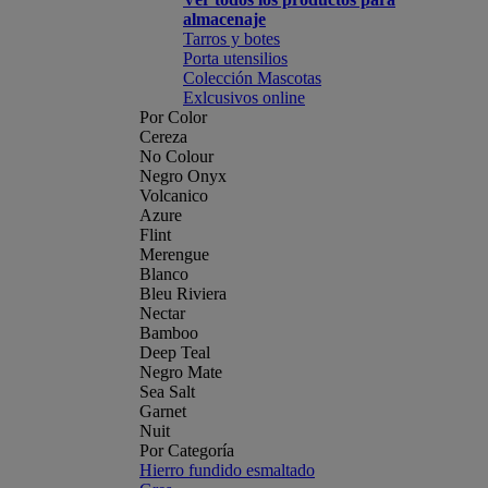
almacenaje
Tarros y botes
Porta utensilios
Colección Mascotas
Exlcusivos online
Por Color
Cereza
No Colour
Negro Onyx
Volcanico
Azure
Flint
Merengue
Blanco
Bleu Riviera
Nectar
Bamboo
Deep Teal
Negro Mate
Sea Salt
Garnet
Nuit
Por Categoría
Hierro fundido esmaltado