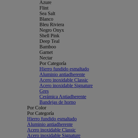
Azure
Flint
Sea Salt
Blanco
Bleu Riviera
Negro Onyx
Shell Pink
Deep Teal
Bamboo
Garnet
Nectar
Por Categoría
Hierro fundido esmaltado
Aluminio antiadherente
Acero inoxidable Classic
Acero inoxidable Signature
Gres
Cerámica Antiadherente
Bandejas de horno
Por Color
Por Categoría
Hierro fundido esmaltado
Aluminio antiadherente
Acero inoxidable Classic
Acero inoxidable Signature