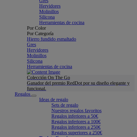
Gres
Hervidores
Molinillos
Silicona
Herramientas de cocina
Por Color
Por Categoría
Hierro fundido esmaltado
Gres
Hervidores
Molinillos
Silicona
Herramientas de cocina
Colección On The Go
Ganador del premio RedDot por su diseño elegante y
funcional.
Regalos
Ideas de regalo
Sets de regalo
Nuestros regalos favoritos
Regalos inferiores a 50€
Regalos inferiores a 100€
Regalos inferiores a 250€
Regalos superiores a 250€