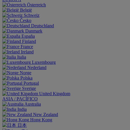
Österreich
België
Schweiz
Česko
Deutschland
Danmark
España
Finland
France
Ireland
Italia
Luxembourg
Nederland
Norge
Polska
Portugal
Sverige
United Kingdom
ASIA / PACÍFICO
Australia
India
New Zealand
Hong Kong
日本