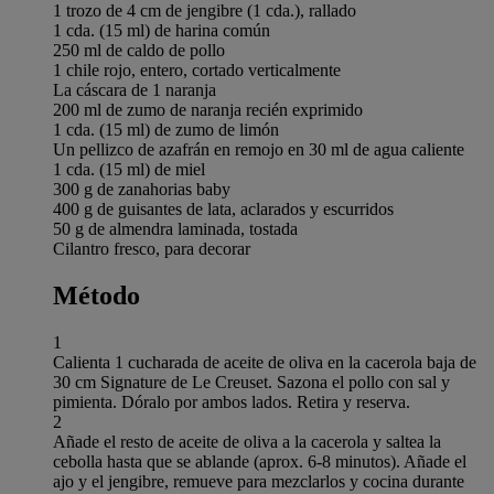
1 trozo de 4 cm de jengibre (1 cda.), rallado
1 cda. (15 ml) de harina común
250 ml de caldo de pollo
1 chile rojo, entero, cortado verticalmente
La cáscara de 1 naranja
200 ml de zumo de naranja recién exprimido
1 cda. (15 ml) de zumo de limón
Un pellizco de azafrán en remojo en 30 ml de agua caliente
1 cda. (15 ml) de miel
300 g de zanahorias baby
400 g de guisantes de lata, aclarados y escurridos
50 g de almendra laminada, tostada
Cilantro fresco, para decorar
Método
1
Calienta 1 cucharada de aceite de oliva en la cacerola baja de
30 cm Signature de Le Creuset. Sazona el pollo con sal y
pimienta. Dóralo por ambos lados. Retira y reserva.
2
Añade el resto de aceite de oliva a la cacerola y saltea la
cebolla hasta que se ablande (aprox. 6-8 minutos). Añade el
ajo y el jengibre, remueve para mezclarlos y cocina durante