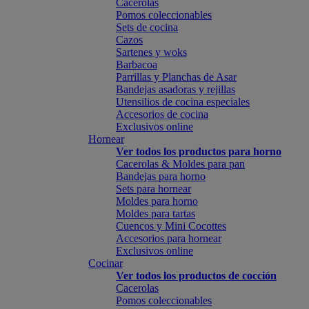
Cacerolas
Pomos coleccionables
Sets de cocina
Cazos
Sartenes y woks
Barbacoa
Parrillas y Planchas de Asar
Bandejas asadoras y rejillas
Utensilios de cocina especiales
Accesorios de cocina
Exclusivos online
Hornear
Ver todos los productos para horno
Cacerolas & Moldes para pan
Bandejas para horno
Sets para hornear
Moldes para horno
Moldes para tartas
Cuencos y Mini Cocottes
Accesorios para hornear
Exclusivos online
Cocinar
Ver todos los productos de cocción
Cacerolas
Pomos coleccionables