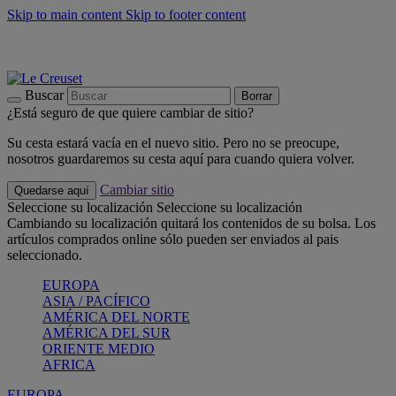
Skip to main content
Skip to footer content
📣 Últimas unidades: ahorra hasta un -40%
COMPRAR
Barbacoas, pícnics, crea tu verano con Le Creuset
COMPRAR
Descubre el color del verano: Bleu Riviera
COMPRAR
Buscar
Borrar
¿Está seguro de que quiere cambiar de sitio?
Su cesta estará vacía en el nuevo sitio. Pero no se preocupe,
nosotros guardaremos su cesta aquí para cuando quiera volver.
Cambiar sitio
Quedarse aquí
Seleccione su localización
Seleccione su localización
Cambiando su localización quitará los contenidos de su bolsa. Los
artículos comprados online sólo pueden ser enviados al pais
seleccionado.
EUROPA
ASIA / PACÍFICO
AMÉRICA DEL NORTE
AMÉRICA DEL SUR
ORIENTE MEDIO
AFRICA
EUROPA