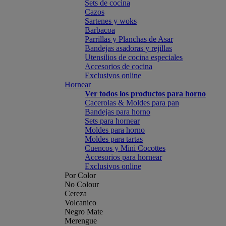
Sets de cocina
Cazos
Sartenes y woks
Barbacoa
Parrillas y Planchas de Asar
Bandejas asadoras y rejillas
Utensilios de cocina especiales
Accesorios de cocina
Exclusivos online
Hornear
Ver todos los productos para horno
Cacerolas & Moldes para pan
Bandejas para horno
Sets para hornear
Moldes para horno
Moldes para tartas
Cuencos y Mini Cocottes
Accesorios para hornear
Exclusivos online
Por Color
No Colour
Cereza
Volcanico
Negro Mate
Merengue