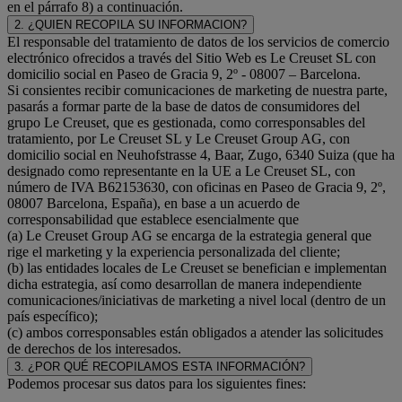
en el párrafo 8) a continuación.
2. ¿QUIEN RECOPILA SU INFORMACION?
El responsable del tratamiento de datos de los servicios de comercio
electrónico ofrecidos a través del Sitio Web es Le Creuset SL con
domicilio social en Paseo de Gracia 9, 2º - 08007 – Barcelona.
Si consientes recibir comunicaciones de marketing de nuestra parte,
pasarás a formar parte de la base de datos de consumidores del
grupo Le Creuset, que es gestionada, como corresponsables del
tratamiento, por Le Creuset SL y Le Creuset Group AG, con
domicilio social en Neuhofstrasse 4, Baar, Zugo, 6340 Suiza (que ha
designado como representante en la UE a Le Creuset SL, con
número de IVA B62153630, con oficinas en Paseo de Gracia 9, 2º,
08007 Barcelona, España), en base a un acuerdo de
corresponsabilidad que establece esencialmente que
(a) Le Creuset Group AG se encarga de la estrategia general que
rige el marketing y la experiencia personalizada del cliente;
(b) las entidades locales de Le Creuset se benefician e implementan
dicha estrategia, así como desarrollan de manera independiente
comunicaciones/iniciativas de marketing a nivel local (dentro de un
país específico);
(c) ambos corresponsables están obligados a atender las solicitudes
de derechos de los interesados.
3. ¿POR QUÉ RECOPILAMOS ESTA INFORMACIÓN?
Podemos procesar sus datos para los siguientes fines: