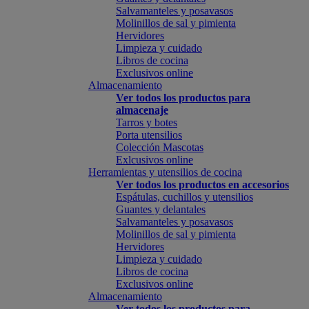
Salvamanteles y posavasos
Molinillos de sal y pimienta
Hervidores
Limpieza y cuidado
Libros de cocina
Exclusivos online
Almacenamiento
Ver todos los productos para
almacenaje
Tarros y botes
Porta utensilios
Colección Mascotas
Exlcusivos online
Herramientas y utensilios de cocina
Ver todos los productos en accesorios
Espátulas, cuchillos y utensilios
Guantes y delantales
Salvamanteles y posavasos
Molinillos de sal y pimienta
Hervidores
Limpieza y cuidado
Libros de cocina
Exclusivos online
Almacenamiento
Ver todos los productos para