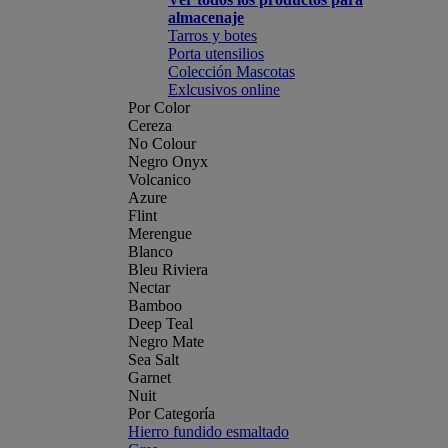
almacenaje
Tarros y botes
Porta utensilios
Colección Mascotas
Exlcusivos online
Por Color
Cereza
No Colour
Negro Onyx
Volcanico
Azure
Flint
Merengue
Blanco
Bleu Riviera
Nectar
Bamboo
Deep Teal
Negro Mate
Sea Salt
Garnet
Nuit
Por Categoría
Hierro fundido esmaltado