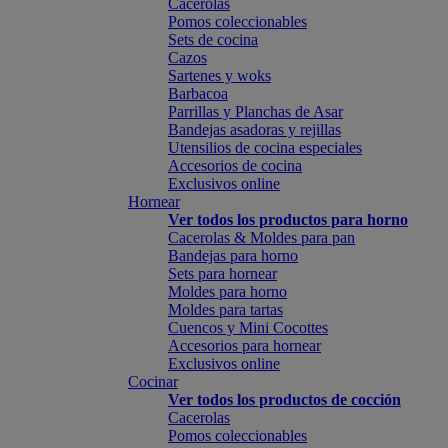
Cacerolas
Pomos coleccionables
Sets de cocina
Cazos
Sartenes y woks
Barbacoa
Parrillas y Planchas de Asar
Bandejas asadoras y rejillas
Utensilios de cocina especiales
Accesorios de cocina
Exclusivos online
Hornear
Ver todos los productos para horno
Cacerolas & Moldes para pan
Bandejas para horno
Sets para hornear
Moldes para horno
Moldes para tartas
Cuencos y Mini Cocottes
Accesorios para hornear
Exclusivos online
Cocinar
Ver todos los productos de cocción
Cacerolas
Pomos coleccionables