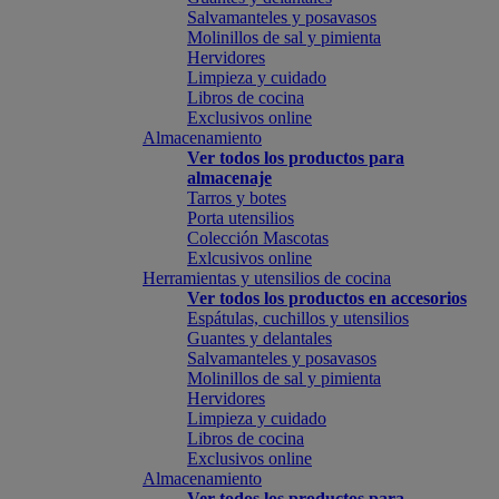
Salvamanteles y posavasos
Molinillos de sal y pimienta
Hervidores
Limpieza y cuidado
Libros de cocina
Exclusivos online
Almacenamiento
Ver todos los productos para
almacenaje
Tarros y botes
Porta utensilios
Colección Mascotas
Exlcusivos online
Herramientas y utensilios de cocina
Ver todos los productos en accesorios
Espátulas, cuchillos y utensilios
Guantes y delantales
Salvamanteles y posavasos
Molinillos de sal y pimienta
Hervidores
Limpieza y cuidado
Libros de cocina
Exclusivos online
Almacenamiento
Ver todos los productos para