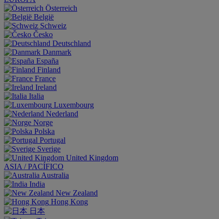
Österreich
België
Schweiz
Česko
Deutschland
Danmark
España
Finland
France
Ireland
Italia
Luxembourg
Nederland
Norge
Polska
Portugal
Sverige
United Kingdom
ASIA / PACÍFICO
Australia
India
New Zealand
Hong Kong
日本