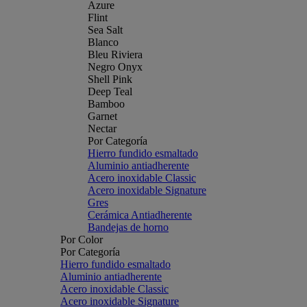
Azure
Flint
Sea Salt
Blanco
Bleu Riviera
Negro Onyx
Shell Pink
Deep Teal
Bamboo
Garnet
Nectar
Por Categoría
Hierro fundido esmaltado
Aluminio antiadherente
Acero inoxidable Classic
Acero inoxidable Signature
Gres
Cerámica Antiadherente
Bandejas de horno
Por Color
Por Categoría
Hierro fundido esmaltado
Aluminio antiadherente
Acero inoxidable Classic
Acero inoxidable Signature