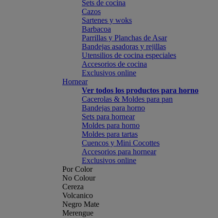
Sets de cocina
Cazos
Sartenes y woks
Barbacoa
Parrillas y Planchas de Asar
Bandejas asadoras y rejillas
Utensilios de cocina especiales
Accesorios de cocina
Exclusivos online
Hornear
Ver todos los productos para horno
Cacerolas & Moldes para pan
Bandejas para horno
Sets para hornear
Moldes para horno
Moldes para tartas
Cuencos y Mini Cocottes
Accesorios para hornear
Exclusivos online
Por Color
No Colour
Cereza
Volcanico
Negro Mate
Merengue