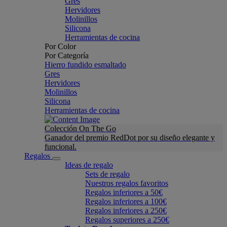
Gres
Hervidores
Molinillos
Silicona
Herramientas de cocina
Por Color
Por Categoría
Hierro fundido esmaltado
Gres
Hervidores
Molinillos
Silicona
Herramientas de cocina
Colección On The Go
Ganador del premio RedDot por su diseño elegante y
funcional.
Regalos
Ideas de regalo
Sets de regalo
Nuestros regalos favoritos
Regalos inferiores a 50€
Regalos inferiores a 100€
Regalos inferiores a 250€
Regalos superiores a 250€