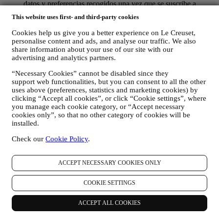
datos y preferencias recogidos una vez que se suscribe a
nuestras comunicaciones de marketing personalizadas.
This website uses first- and third-party cookies
Utilizaremos esta información para gestionar nuestra
publicidad en otros sitios, conceder acceso a contenidos
Cookies help us give you a better experience on Le Creuset,
específicos, adaptar los contenidos o las ofertas que ve en el
personalise content and ads, and analyse our traffic. We also
Sitio web o, si ha dado su consentimiento para suscribirse a
share information about your use of our site with our
nuestras comunicaciones de marketing, para enviarle
advertising and analytics partners.
comunicaciones/mensajes relevantes que creemos que le
“Necessary Cookies” cannot be disabled since they
pueden gustar. No será utilizada para otros efectos. El uso de
support web functionalities, but you can consent to all the other
cookies está sujeto a su consentimiento. Si no desea que esta
uses above (preferences, statistics and marketing cookies) by
información se utilice para enviarle anuncios, contenidos o
clicking “Accept all cookies”, or click “Cookie settings”, where
comunicaciones basados en intereses, puede limitar el uso de
you manage each cookie category, or “Accept necessary
la información sobre sus acciones en línea mediante la gestión
cookies only”, so that no other category of cookies will be
de su configuración de cookies (sin embargo, recuerde que
installed.
ciertas cookies son necesarias para el uso del sitio web).
Tenga en cuenta que esto no le excluye de recibir anuncios,
Check our
Cookie Policy
.
ofertas o comunicaciones. Seguirá recibiendo anuncios,
ofertas o comunicaciones genéricos. Para obtener más
información sobre cómo utilizamos las cookies y cómo puede
ACCEPT NECESSARY COOKIES ONLY
eliminarlas, visite nuestra Política de cookies
aquí
.
Valoración del producto. En caso de que haya comprado uno
COOKIE SETTINGS
de nuestros productos, podemos enviar un correo electrónico
solicitando la opinión sobre sus productos. Estamos
ACCEPT ALL COOKIES
interesados en las opiniones de los productos de nuestros
clientes (si desean proporcionar dicha información) para