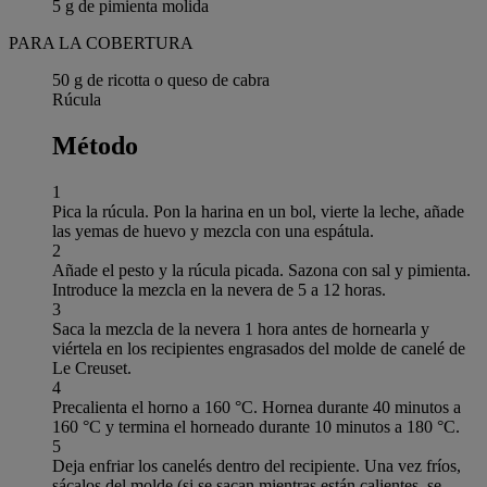
5 g de pimienta molida
PARA LA COBERTURA
50 g de ricotta o queso de cabra
Rúcula
Método
1
Pica la rúcula. Pon la harina en un bol, vierte la leche, añade
las yemas de huevo y mezcla con una espátula.
2
Añade el pesto y la rúcula picada. Sazona con sal y pimienta.
Introduce la mezcla en la nevera de 5 a 12 horas.
3
Saca la mezcla de la nevera 1 hora antes de hornearla y
viértela en los recipientes engrasados del molde de canelé de
Le Creuset.
4
Precalienta el horno a 160 °C. Hornea durante 40 minutos a
160 °C y termina el horneado durante 10 minutos a 180 °C.
5
Deja enfriar los canelés dentro del recipiente. Una vez fríos,
sácalos del molde (si se sacan mientras están calientes, se