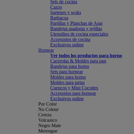
Sets de cocina
Cazos
Sartenes y woks
Barbacoa
Parrillas y Planchas de Asar
Bandejas asadoras y rejillas
Utensilios de cocina especiales
Accesorios de cocina
Exclusivos online
Hornear
Ver todos los productos para horno
Cacerolas & Moldes para pan
Bandejas para horno
Sets para hornear
Moldes para horno
Moldes para tartas
Cuencos y Mini Cocottes
Accesorios para hornear
Exclusivos online
Por Color
No Colour
Cereza
Volcanico
Negro Mate
Merengue