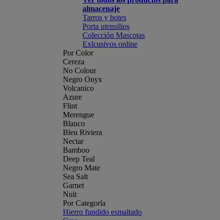
almacenaje
Tarros y botes
Porta utensilios
Colección Mascotas
Exlcusivos online
Por Color
Cereza
No Colour
Negro Onyx
Volcanico
Azure
Flint
Merengue
Blanco
Bleu Riviera
Nectar
Bamboo
Deep Teal
Negro Mate
Sea Salt
Garnet
Nuit
Por Categoría
Hierro fundido esmaltado