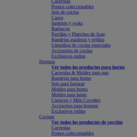
Cacerolas
Pomos coleccionables
Sets de cocina
Cazos
Sartenes y woks
Barbacoa
Parrillas y Planchas de Asar
Bandejas asadoras y rejillas
Utensilios de cocina especiales
Accesorios de cocina
Exclusivos online
Hornear
Ver todos los productos para horno
Cacerolas & Moldes para pan
Bandejas para horno
Sets para hornear
Moldes para horno
Moldes para tartas
Cuencos y Mini Cocottes
Accesorios para hornear
Exclusivos online
Cocinar
Ver todos los productos de cocción
Cacerolas
Pomos coleccionables