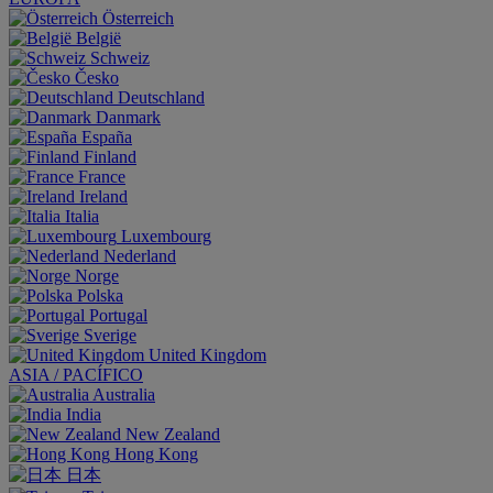
Österreich
België
Schweiz
Česko
Deutschland
Danmark
España
Finland
France
Ireland
Italia
Luxembourg
Nederland
Norge
Polska
Portugal
Sverige
United Kingdom
ASIA / PACÍFICO
Australia
India
New Zealand
Hong Kong
日本