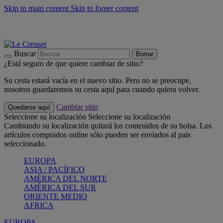
Skip to main content
Skip to footer content
📣 Últimas unidades: ahorra hasta un -40%
COMPRAR
Barbacoas, pícnics, crea tu verano con Le Creuset
COMPRAR
Descubre el color del verano: Bleu Riviera
COMPRAR
Buscar
Borrar
¿Está seguro de que quiere cambiar de sitio?
Su cesta estará vacía en el nuevo sitio. Pero no se preocupe,
nosotros guardaremos su cesta aquí para cuando quiera volver.
Cambiar sitio
Quedarse aquí
Seleccione su localización
Seleccione su localización
Cambiando su localización quitará los contenidos de su bolsa. Los
artículos comprados online sólo pueden ser enviados al pais
seleccionado.
EUROPA
ASIA / PACÍFICO
AMÉRICA DEL NORTE
AMÉRICA DEL SUR
ORIENTE MEDIO
AFRICA
EUROPA