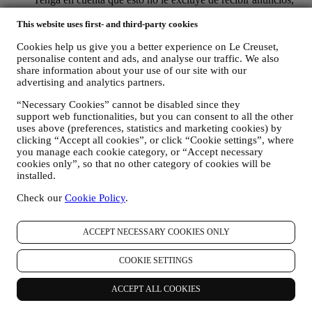
ofertas o comunicaciones. Seguirá recibiendo anuncios,
This website uses first- and third-party cookies
ofertas o comunicaciones genéricos. Para obtener más
información sobre cómo utilizamos las cookies y cómo puede
Cookies help us give you a better experience on Le Creuset,
eliminarlas, visite nuestra Política de cookies
aquí
.
personalise content and ads, and analyse our traffic. We also
Valoración del producto. En caso de que haya comprado uno
share information about your use of our site with our
de nuestros productos, podemos enviar un correo electrónico
advertising and analytics partners.
solicitando la opinión sobre sus productos. Estamos
interesados en las opiniones de los productos de nuestros
“Necessary Cookies” cannot be disabled since they
clientes (si desean proporcionar dicha información) para
support web functionalities, but you can consent to all the other
mejorar constantemente nuestros productos y servicios. Al
uses above (preferences, statistics and marketing cookies) by
final del proceso de compra, también podemos invitarle a
clicking “Accept all cookies”, or click “Cookie settings”, where
escribir su opinión del producto. La opinión no es obligatoria,
you manage each cookie category, or “Accept necessary
y usted es libre de enviarla o no.
cookies only”, so that no other category of cookies will be
Whatsapp para empresas. Algunas de nuestras tiendas físicas
installed.
utilizan WhatsApp para Empresas con los clientes que así lo
Check our
Cookie Policy
.
solicitan, con el único fin de prestarles asistencia y enviarles
información sobre nuestros productos. Este canal no está
destinado a realizar la venta de nuestros productos. No se
ACCEPT NECESSARY COOKIES ONLY
solicitarán datos de tarjetas de crédito ni otra información
sensible a través de WhatsApp. Puede obtener más
COOKIE SETTINGS
información sobre las condiciones y garantías de WhatsApp
para la transferencia internacional de sus datos en
https://www.whatsapp.com/legal/privacy-policy-eea
. Puede
ACCEPT ALL COOKIES
ejercer sus derechos de protección de datos, incluido el de