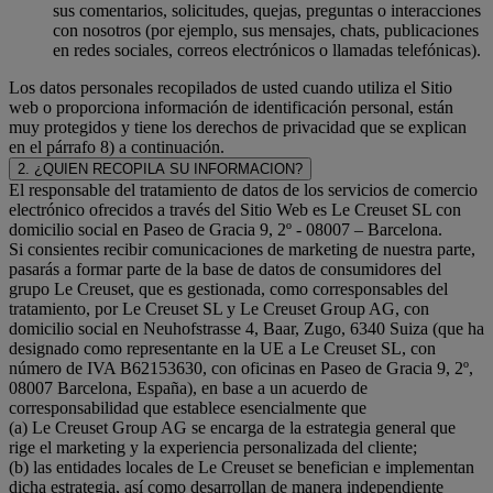
sus comentarios, solicitudes, quejas, preguntas o interacciones
con nosotros (por ejemplo, sus mensajes, chats, publicaciones
en redes sociales, correos electrónicos o llamadas telefónicas).
Los datos personales recopilados de usted cuando utiliza el Sitio
web o proporciona información de identificación personal, están
muy protegidos y tiene los derechos de privacidad que se explican
en el párrafo 8) a continuación.
2. ¿QUIEN RECOPILA SU INFORMACION?
El responsable del tratamiento de datos de los servicios de comercio
electrónico ofrecidos a través del Sitio Web es Le Creuset SL con
domicilio social en Paseo de Gracia 9, 2º - 08007 – Barcelona.
Si consientes recibir comunicaciones de marketing de nuestra parte,
pasarás a formar parte de la base de datos de consumidores del
grupo Le Creuset, que es gestionada, como corresponsables del
tratamiento, por Le Creuset SL y Le Creuset Group AG, con
domicilio social en Neuhofstrasse 4, Baar, Zugo, 6340 Suiza (que ha
designado como representante en la UE a Le Creuset SL, con
número de IVA B62153630, con oficinas en Paseo de Gracia 9, 2º,
08007 Barcelona, España), en base a un acuerdo de
corresponsabilidad que establece esencialmente que
(a) Le Creuset Group AG se encarga de la estrategia general que
rige el marketing y la experiencia personalizada del cliente;
(b) las entidades locales de Le Creuset se benefician e implementan
dicha estrategia, así como desarrollan de manera independiente