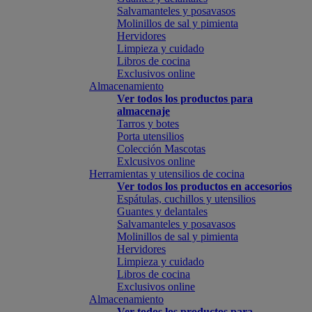
Salvamanteles y posavasos
Molinillos de sal y pimienta
Hervidores
Limpieza y cuidado
Libros de cocina
Exclusivos online
Almacenamiento
Ver todos los productos para
almacenaje
Tarros y botes
Porta utensilios
Colección Mascotas
Exlcusivos online
Herramientas y utensilios de cocina
Ver todos los productos en accesorios
Espátulas, cuchillos y utensilios
Guantes y delantales
Salvamanteles y posavasos
Molinillos de sal y pimienta
Hervidores
Limpieza y cuidado
Libros de cocina
Exclusivos online
Almacenamiento
Ver todos los productos para