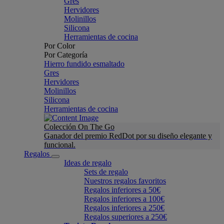
Gres
Hervidores
Molinillos
Silicona
Herramientas de cocina
Por Color
Por Categoría
Hierro fundido esmaltado
Gres
Hervidores
Molinillos
Silicona
Herramientas de cocina
Colección On The Go
Ganador del premio RedDot por su diseño elegante y
funcional.
Regalos
Ideas de regalo
Sets de regalo
Nuestros regalos favoritos
Regalos inferiores a 50€
Regalos inferiores a 100€
Regalos inferiores a 250€
Regalos superiores a 250€