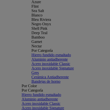
Azure
Flint
Sea Salt
Blanco
Bleu Riviera
Negro Onyx
Shell Pink
Deep Teal
Bamboo
Garnet
Nectar
Por Categoría
Hierro fundido esmaltado
Aluminio antiadherente
Acero inoxidable Classic
Acero inoxidable Signature
Gres
Cerámica Antiadherente
Bandejas de horno
Por Color
Por Categoría
Hierro fundido esmaltado
Aluminio antiadherente
Acero inoxidable Classic
Acero inoxidable Signature