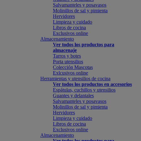
Salvamanteles y posavasos
Molinillos de sal y pimienta
Hervidores
Limpieza y cuidado
Libros de cocina
Exclusivos online
Almacenamiento
Ver todos los productos para
almacenaje
Tarros y botes
Porta utensilios
Colección Mascotas
Exlcusivos online
Herramientas y utensilios de cocina
Ver todos los productos en accesorios
Espátulas, cuchillos y utensilios
Guantes y delantales
Salvamanteles y posavasos
Molinillos de sal y pimienta
Hervidores
Limpieza y cuidado
Libros de cocina
Exclusivos online
Almacenamiento
Ver todos los productos para