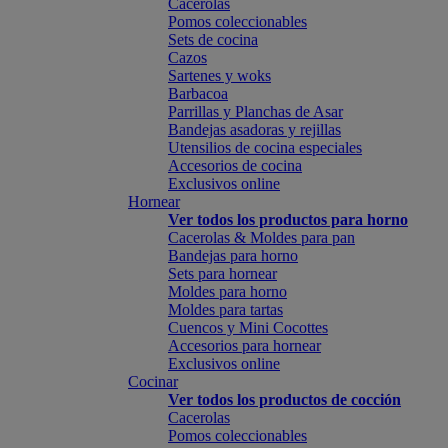
Cacerolas
Pomos coleccionables
Sets de cocina
Cazos
Sartenes y woks
Barbacoa
Parrillas y Planchas de Asar
Bandejas asadoras y rejillas
Utensilios de cocina especiales
Accesorios de cocina
Exclusivos online
Hornear
Ver todos los productos para horno
Cacerolas & Moldes para pan
Bandejas para horno
Sets para hornear
Moldes para horno
Moldes para tartas
Cuencos y Mini Cocottes
Accesorios para hornear
Exclusivos online
Cocinar
Ver todos los productos de cocción
Cacerolas
Pomos coleccionables