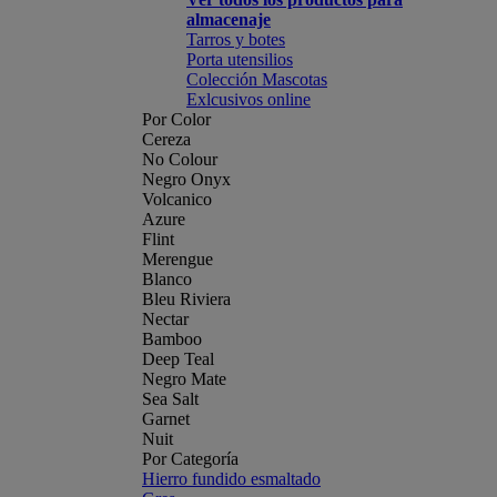
almacenaje
Tarros y botes
Porta utensilios
Colección Mascotas
Exlcusivos online
Por Color
Cereza
No Colour
Negro Onyx
Volcanico
Azure
Flint
Merengue
Blanco
Bleu Riviera
Nectar
Bamboo
Deep Teal
Negro Mate
Sea Salt
Garnet
Nuit
Por Categoría
Hierro fundido esmaltado