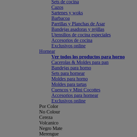
Sets de cocina
Cazos
Sartenes y woks
Barbacoa
Parrillas y Planchas de Asar
Bandejas asadoras y rejillas
Utensilios de cocina especiales
Accesorios de cocina
Exclusivos online
Hornear
Ver todos los productos para horno
Cacerolas & Moldes para pan
Bandejas para horno
Sets para hornear
Moldes para horno
Moldes para tartas
Cuencos y Mini Cocottes
Accesorios para hornear
Exclusivos online
Por Color
No Colour
Cereza
Volcanico
Negro Mate
Merengue