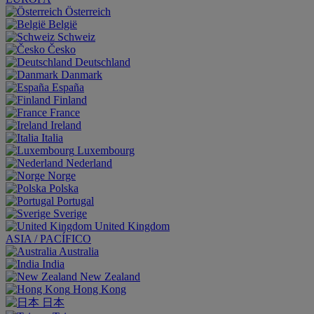
Österreich
België
Schweiz
Česko
Deutschland
Danmark
España
Finland
France
Ireland
Italia
Luxembourg
Nederland
Norge
Polska
Portugal
Sverige
United Kingdom
ASIA / PACÍFICO
Australia
India
New Zealand
Hong Kong
日本