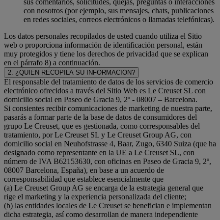
sus comentarios, solicitudes, quejas, preguntas o interacciones
con nosotros (por ejemplo, sus mensajes, chats, publicaciones
en redes sociales, correos electrónicos o llamadas telefónicas).
Los datos personales recopilados de usted cuando utiliza el Sitio
web o proporciona información de identificación personal, están
muy protegidos y tiene los derechos de privacidad que se explican
en el párrafo 8) a continuación.
2. ¿QUIEN RECOPILA SU INFORMACION?
El responsable del tratamiento de datos de los servicios de comercio
electrónico ofrecidos a través del Sitio Web es Le Creuset SL con
domicilio social en Paseo de Gracia 9, 2º - 08007 – Barcelona.
Si consientes recibir comunicaciones de marketing de nuestra parte,
pasarás a formar parte de la base de datos de consumidores del
grupo Le Creuset, que es gestionada, como corresponsables del
tratamiento, por Le Creuset SL y Le Creuset Group AG, con
domicilio social en Neuhofstrasse 4, Baar, Zugo, 6340 Suiza (que ha
designado como representante en la UE a Le Creuset SL, con
número de IVA B62153630, con oficinas en Paseo de Gracia 9, 2º,
08007 Barcelona, España), en base a un acuerdo de
corresponsabilidad que establece esencialmente que
(a) Le Creuset Group AG se encarga de la estrategia general que
rige el marketing y la experiencia personalizada del cliente;
(b) las entidades locales de Le Creuset se benefician e implementan
dicha estrategia, así como desarrollan de manera independiente