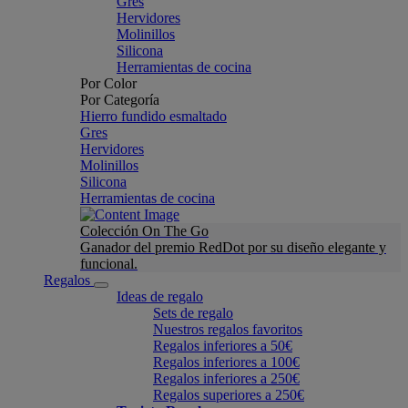
Gres
Hervidores
Molinillos
Silicona
Herramientas de cocina
Por Color
Por Categoría
Hierro fundido esmaltado
Gres
Hervidores
Molinillos
Silicona
Herramientas de cocina
Colección On The Go
Ganador del premio RedDot por su diseño elegante y
funcional.
Regalos
Ideas de regalo
Sets de regalo
Nuestros regalos favoritos
Regalos inferiores a 50€
Regalos inferiores a 100€
Regalos inferiores a 250€
Regalos superiores a 250€