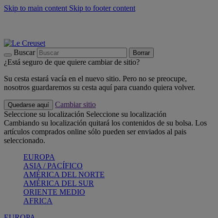
Skip to main content
Skip to footer content
📣 Últimas unidades: ahorra hasta un -40%
COMPRAR
Barbacoas, pícnics, crea tu verano con Le Creuset
COMPRAR
Descubre el color del verano: Bleu Riviera
COMPRAR
Buscar
Borrar
¿Está seguro de que quiere cambiar de sitio?
Su cesta estará vacía en el nuevo sitio. Pero no se preocupe,
nosotros guardaremos su cesta aquí para cuando quiera volver.
Cambiar sitio
Quedarse aquí
Seleccione su localización
Seleccione su localización
Cambiando su localización quitará los contenidos de su bolsa. Los
artículos comprados online sólo pueden ser enviados al pais
seleccionado.
EUROPA
ASIA / PACÍFICO
AMÉRICA DEL NORTE
AMÉRICA DEL SUR
ORIENTE MEDIO
AFRICA
EUROPA