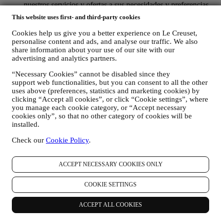
nuestros servicios y ofertas a sus necesidades y preferencias
para proporcionarle una experiencia de cliente personalizada
This website uses first- and third-party cookies
de Le Creuset. Lo haremos analizando sus hábitos o intereses,
por ejemplo, en relación con los productos más vistos, su
Cookies help us give you a better experience on Le Creuset,
interacción con nosotros en las redes sociales, qué páginas de
personalise content and ads, and analyse our traffic. We also
nuestro sitio web visita, qué contenido de nuestras ofertas lee
share information about your use of our site with our
usted. Lo hacemos principalmente a través de cookies y
advertising and analytics partners.
tecnologías similares (incluidos los píxeles de seguimiento en
“Necessary Cookies” cannot be disabled since they
los correos electrónicos), también en combinación con sus
support web functionalities, but you can consent to all the other
datos y preferencias recogidos una vez que se suscribe a
uses above (preferences, statistics and marketing cookies) by
nuestras comunicaciones de marketing personalizadas.
clicking “Accept all cookies”, or click “Cookie settings”, where
Utilizaremos esta información para gestionar nuestra
you manage each cookie category, or “Accept necessary
publicidad en otros sitios, conceder acceso a contenidos
cookies only”, so that no other category of cookies will be
específicos, adaptar los contenidos o las ofertas que ve en el
installed.
Sitio web o, si ha dado su consentimiento para suscribirse a
nuestras comunicaciones de marketing, para enviarle
Check our
Cookie Policy
.
comunicaciones/mensajes relevantes que creemos que le
pueden gustar. No será utilizada para otros efectos. El uso de
cookies está sujeto a su consentimiento. Si no desea que esta
ACCEPT NECESSARY COOKIES ONLY
información se utilice para enviarle anuncios, contenidos o
comunicaciones basados en intereses, puede limitar el uso de
COOKIE SETTINGS
la información sobre sus acciones en línea mediante la gestión
de su configuración de cookies (sin embargo, recuerde que
ACCEPT ALL COOKIES
ciertas cookies son necesarias para el uso del sitio web).
Tenga en cuenta que esto no le excluye de recibir anuncios,