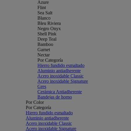
Azure
Flint
Sea Salt
Blanco
Bleu Riviera
Negro Onyx
Shell Pink
Deep Teal
Bamboo
Garnet
Nectar
Por Categoría
Hierro fundido esmaltado
Aluminio antiadherente
Acero inoxidable Classic
Acero inoxidable Signature
Gres
Cerámica Antiadherente
Bandejas de horno
Por Color
Por Categoría
Hierro fundido esmaltado
Aluminio antiadherente
Acero inoxidable Classic
Acero inoxidable Signature