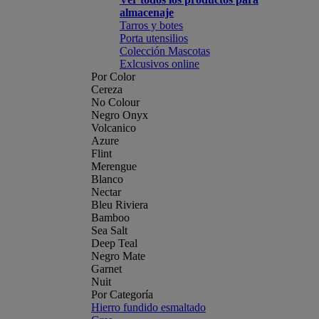
almacenaje
Tarros y botes
Porta utensilios
Colección Mascotas
Exlcusivos online
Por Color
Cereza
No Colour
Negro Onyx
Volcanico
Azure
Flint
Merengue
Blanco
Nectar
Bleu Riviera
Bamboo
Sea Salt
Deep Teal
Negro Mate
Garnet
Nuit
Por Categoría
Hierro fundido esmaltado