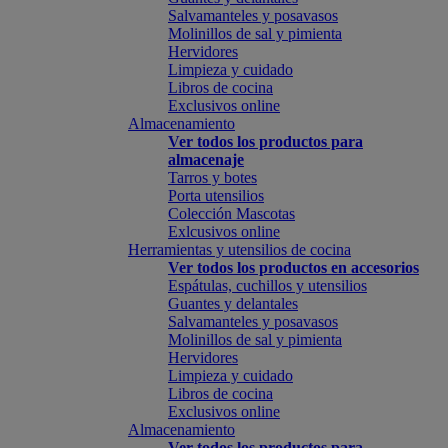
Salvamanteles y posavasos
Molinillos de sal y pimienta
Hervidores
Limpieza y cuidado
Libros de cocina
Exclusivos online
Almacenamiento
Ver todos los productos para
almacenaje
Tarros y botes
Porta utensilios
Colección Mascotas
Exlcusivos online
Herramientas y utensilios de cocina
Ver todos los productos en accesorios
Espátulas, cuchillos y utensilios
Guantes y delantales
Salvamanteles y posavasos
Molinillos de sal y pimienta
Hervidores
Limpieza y cuidado
Libros de cocina
Exclusivos online
Almacenamiento
Ver todos los productos para