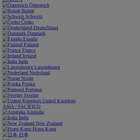
Österreich
België
Schweiz
Česko
Deutschland
Danmark
España
Finland
France
Ireland
Italia
Luxembourg
Nederland
Norge
Polska
Portugal
Sverige
United Kingdom
ASIA / PACÍFICO
Australia
India
New Zealand
Hong Kong
日本