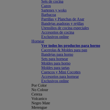
Sets de cocina
Cazos
Sartenes y woks
Barbacoa
Parrillas y Planchas de Asar
Bandejas asadoras y rejillas
Utensilios de cocina especiales
Accesorios de cocina
Exclusivos online
Hornear
Ver todos los productos para horno
Cacerolas & Moldes para pan
Bandejas para horno
Sets para hornear
Moldes para horno
Moldes para tartas
Cuencos y Mini Cocottes
Accesorios para hornear
Exclusivos online
Por Color
No Colour
Cereza
Volcanico
Negro Mate
Merengue