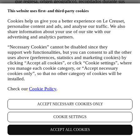
que regresa, origen geográfico), recopilados durante sus
visitas al Sitio Web (ya sea que sea usuario registrado o no),
This website uses first- and third-party cookies
mediante el uso de registros y/o tecnologías de seguimiento
como "cookies" y otras tecnologías similares (incluidos los
Cookies help us give you a better experience on Le Creuset,
píxeles de seguimiento en los correos electrónicos), para
personalise content and ads, and analyse our traffic. We also
mejorar nuestros servicios y anuncios, o para nuestro análisis
share information about your use of our site with our
estadístico - en la mayoría de los casos no podremos
advertising and analytics partners.
identificarlo a través de esta información técnica. Para obtener
información sobre la recopilación de datos a través de
“Necessary Cookies” cannot be disabled since they
cookies, consulte nuestra Política de Cookies
aquí
).
support web functionalities, but you can consent to all the other
uses above (preferences, statistics and marketing cookies) by
sus comentarios, solicitudes, quejas, preguntas o interacciones
clicking “Accept all cookies”, or click “Cookie settings”, where
con nosotros (por ejemplo, sus mensajes, chats, publicaciones
you manage each cookie category, or “Accept necessary
en redes sociales, correos electrónicos o llamadas telefónicas).
cookies only”, so that no other category of cookies will be
installed.
Los datos personales recopilados de usted cuando utiliza el Sitio
web o proporciona información de identificación personal, están
Check our
Cookie Policy
.
muy protegidos y tiene los derechos de privacidad que se explican
en el párrafo 8) a continuación.
2. ¿QUIEN RECOPILA SU INFORMACION?
ACCEPT NECESSARY COOKIES ONLY
El responsable del tratamiento de datos de los servicios de comercio
electrónico ofrecidos a través del Sitio Web es Le Creuset SL con
COOKIE SETTINGS
domicilio social en Paseo de Gracia 9, 2º - 08007 – Barcelona.
Si consientes recibir comunicaciones de marketing de nuestra parte,
ACCEPT ALL COOKIES
pasarás a formar parte de la base de datos de consumidores del
grupo Le Creuset, que es gestionada, como corresponsables del