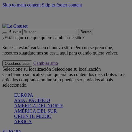
Skip to main content
Skip to footer content
📣 Últimas unidades: ahorra hasta un -40%
COMPRAR
Barbacoas, pícnics, crea tu verano con Le Creuset
COMPRAR
Descubre el color del verano: Bleu Riviera
COMPRAR
Buscar
Borrar
¿Está seguro de que quiere cambiar de sitio?
Su cesta estará vacía en el nuevo sitio. Pero no se preocupe,
nosotros guardaremos su cesta aquí para cuando quiera volver.
Cambiar sitio
Quedarse aquí
Seleccione su localización
Seleccione su localización
Cambiando su localización quitará los contenidos de su bolsa. Los
artículos comprados online sólo pueden ser enviados al pais
seleccionado.
EUROPA
ASIA / PACÍFICO
AMÉRICA DEL NORTE
AMÉRICA DEL SUR
ORIENTE MEDIO
AFRICA
EUROPA