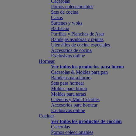
Cacerolas
Pomos coleccionables
Sets de cocina
Cazos
Sartenes y woks
Barbacoa
Parrillas y Planchas de Asar
Bandejas asadoras y rejillas
Utensilios de cocina especiales
Accesorios de cocina
Exclusivos online
Hornear
Ver todos los productos para horno
Cacerolas & Moldes para pan
Bandejas para horno
Sets para hornear
Moldes para horno
Moldes para tartas
Cuencos y Mini Cocottes
Accesorios para hornear
Exclusivos online
Cocinar
Ver todos los productos de cocción
Cacerolas
Pomos coleccionables