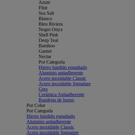
Azure
Flint
Sea Salt
Blanco
Bleu Riviera
Negro Onyx
Shell Pink
Deep Teal
Bamboo
Garnet
Nectar
Por Categoría
Hierro fundido esmaltado
Aluminio antiadherente
Acero inoxidable Classic
Acero inoxidable Signature
Gres
Cerámica Antiadherente
Bandejas de horno
Por Color
Por Categoría
Hierro fundido esmaltado
Aluminio antiadherente
Acero inoxidable Classic
Acero inoxidable Signature