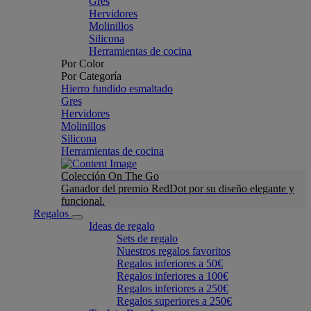
Gres
Hervidores
Molinillos
Silicona
Herramientas de cocina
Por Color
Por Categoría
Hierro fundido esmaltado
Gres
Hervidores
Molinillos
Silicona
Herramientas de cocina
Colección On The Go
Ganador del premio RedDot por su diseño elegante y
funcional.
Regalos
Ideas de regalo
Sets de regalo
Nuestros regalos favoritos
Regalos inferiores a 50€
Regalos inferiores a 100€
Regalos inferiores a 250€
Regalos superiores a 250€