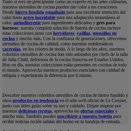
Tanto si eres un principiante como un experto en las artes culinarias,
nuestros utensilios de cocina pueden dar color a tus creaciones.
Desde
hierro fundido esmaltado
para una excelente retención del
calor hasta
acero inoxidable
para una adaptación instantánea al
calor,
antiadherente
para ingredientes delicados y
gres para
hornear
, nuestra completa solución de batería de cocina incluye
estas colecciones junto con
hervidores
,
vajillas
,
utensilios de
cocina
y mucho más. Con la confianza de generaciones, ofrecemos
utensilios de cocina de calidad, como nuestras emblemáticas
cacerolas
, en los colores de moda. A lo largo de los años, nuestros
coloridos utensilios de cocina han sido adorados por chefs de la talla
de Julia Child, defensora de la cocina francesa en Estados Unidos.
Hoy en día, nuestras colecciones están presentes en cocinas de todo
el mundo. Aprovecha nuestros productos esenciales con calidad de
reliquia y experimenta la diferencia por ti mismo.
Descubre nuestros coloridos utensilios de cocina de hierro fundido y
otros
productos en tendencia
en el sitio web oficial de Le Creuset,
junto con útiles guías sobre su uso y cuidado. Déjate inspirar por
nuestras
deliciosas recetas
, aprovecha las
ofertas especiales
y
mucho más. También puedes
suscribirte a nuestro boletín
para
recibir noticias recién salidas del horno en tu bandeja de entrada.