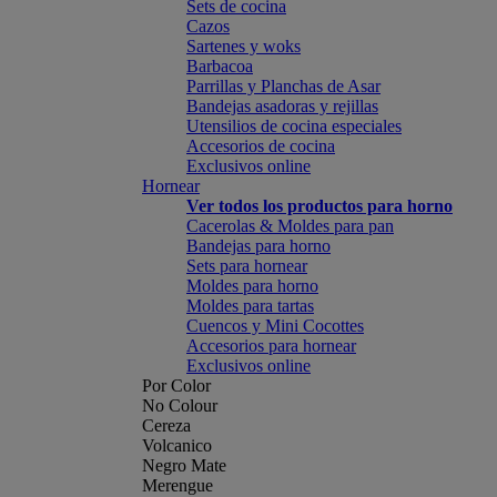
Sets de cocina
Cazos
Sartenes y woks
Barbacoa
Parrillas y Planchas de Asar
Bandejas asadoras y rejillas
Utensilios de cocina especiales
Accesorios de cocina
Exclusivos online
Hornear
Ver todos los productos para horno
Cacerolas & Moldes para pan
Bandejas para horno
Sets para hornear
Moldes para horno
Moldes para tartas
Cuencos y Mini Cocottes
Accesorios para hornear
Exclusivos online
Por Color
No Colour
Cereza
Volcanico
Negro Mate
Merengue