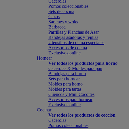
Cacerolas
Pomos coleccionables
Sets de cocina
Cazos
Sartenes y woks
Barbacoa
Parrillas y Planchas de Asar
Bandejas asadoras y rejillas
Utensilios de cocina especiales
Accesorios de cocina
Exclusivos online
Hornear
Ver todos los productos para horno
Cacerolas & Moldes para pan
Bandejas para horno
Sets para hornear
Moldes para horno
Moldes para tartas
Cuencos y Mini Cocottes
Accesorios para hornear
Exclusivos online
Cocinar
Ver todos los productos de cocción
Cacerolas
Pomos coleccionables