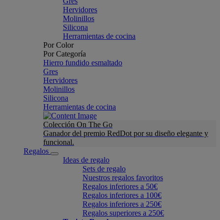
Gres
Hervidores
Molinillos
Silicona
Herramientas de cocina
Por Color
Por Categoría
Hierro fundido esmaltado
Gres
Hervidores
Molinillos
Silicona
Herramientas de cocina
Colección On The Go
Ganador del premio RedDot por su diseño elegante y
funcional.
Regalos
Ideas de regalo
Sets de regalo
Nuestros regalos favoritos
Regalos inferiores a 50€
Regalos inferiores a 100€
Regalos inferiores a 250€
Regalos superiores a 250€