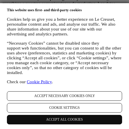
suscribirse a nuestras comunicaciones de marketing. Los datos
personales pueden referirse a:
This website uses first- and third-party cookies
nombre, apellidos, dirección de correo electrónico, fecha de
Cookies help us give you a better experience on Le Creuset,
nacimiento y otros datos de contacto (dirección, número de
personalise content and ads, and analyse our traffic. We also
teléfono y dirección de correo electrónico), para registrar una
share information about your use of our site with our
cuenta de Le Creuset o comprar como usuario invitado, o para
advertising and analytics partners.
suscribirse a nuestras comunicaciones de marketing
“Necessary Cookies” cannot be disabled since they
comunicaciones en la web o en la tienda.
support web functionalities, but you can consent to all the other
sus datos de compra, por ejemplo, fecha y hora de compra,
uses above (preferences, statistics and marketing cookies) by
datos de entrega, datos de productos y pagos y detalles, para
clicking “Accept all cookies”, or click “Cookie settings”, where
la gestión de sus pedidos.
you manage each cookie category, or “Accept necessary
datos sobre su historial de navegación en línea (por ejemplo,
cookies only”, so that no other category of cookies will be
identificadores en línea - como su dirección IP, versión del
installed.
navegador, sistema operativo, duración de la visita, usuario
que regresa, origen geográfico), recopilados durante sus
Check our
Cookie Policy
.
visitas al Sitio Web (ya sea que sea usuario registrado o no),
mediante el uso de registros y/o tecnologías de seguimiento
como "cookies" y otras tecnologías similares (incluidos los
ACCEPT NECESSARY COOKIES ONLY
píxeles de seguimiento en los correos electrónicos), para
mejorar nuestros servicios y anuncios, o para nuestro análisis
COOKIE SETTINGS
estadístico - en la mayoría de los casos no podremos
identificarlo a través de esta información técnica. Para obtener
ACCEPT ALL COOKIES
información sobre la recopilación de datos a través de
cookies, consulte nuestra Política de Cookies
aquí
).