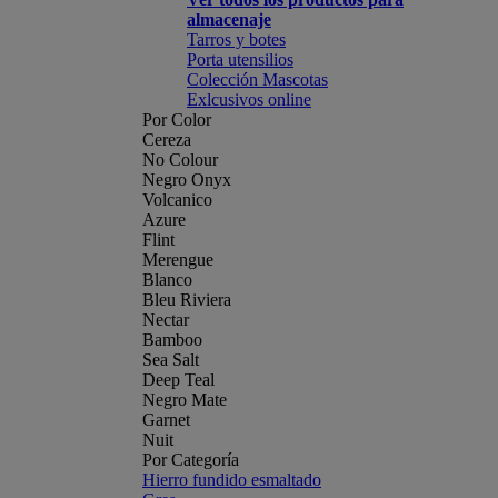
almacenaje
Tarros y botes
Porta utensilios
Colección Mascotas
Exlcusivos online
Por Color
Cereza
No Colour
Negro Onyx
Volcanico
Azure
Flint
Merengue
Blanco
Bleu Riviera
Nectar
Bamboo
Sea Salt
Deep Teal
Negro Mate
Garnet
Nuit
Por Categoría
Hierro fundido esmaltado