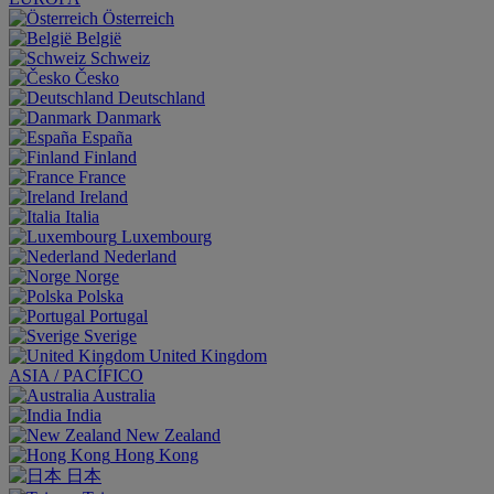
Österreich
België
Schweiz
Česko
Deutschland
Danmark
España
Finland
France
Ireland
Italia
Luxembourg
Nederland
Norge
Polska
Portugal
Sverige
United Kingdom
ASIA / PACÍFICO
Australia
India
New Zealand
Hong Kong
日本