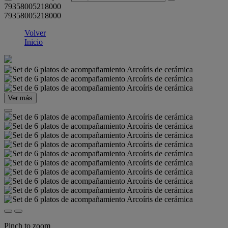
79358005218000
79358005218000
Volver
Inicio
Ver más
Pinch to zoom