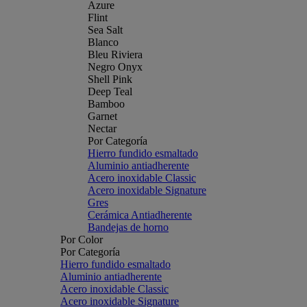
Azure
Flint
Sea Salt
Blanco
Bleu Riviera
Negro Onyx
Shell Pink
Deep Teal
Bamboo
Garnet
Nectar
Por Categoría
Hierro fundido esmaltado
Aluminio antiadherente
Acero inoxidable Classic
Acero inoxidable Signature
Gres
Cerámica Antiadherente
Bandejas de horno
Por Color
Por Categoría
Hierro fundido esmaltado
Aluminio antiadherente
Acero inoxidable Classic
Acero inoxidable Signature