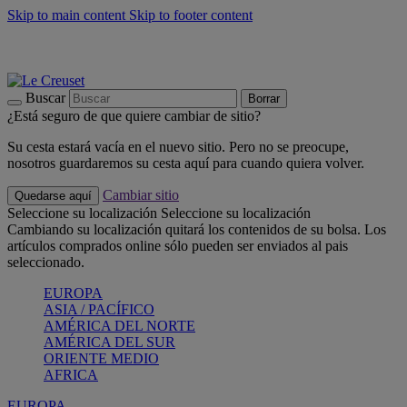
Skip to main content
Skip to footer content
📣 Últimas unidades: ahorra hasta un -40%
COMPRAR
Barbacoas, pícnics, crea tu verano con Le Creuset
COMPRAR
Descubre el color del verano: Bleu Riviera
COMPRAR
Buscar
Borrar
¿Está seguro de que quiere cambiar de sitio?
Su cesta estará vacía en el nuevo sitio. Pero no se preocupe,
nosotros guardaremos su cesta aquí para cuando quiera volver.
Cambiar sitio
Quedarse aquí
Seleccione su localización
Seleccione su localización
Cambiando su localización quitará los contenidos de su bolsa. Los
artículos comprados online sólo pueden ser enviados al pais
seleccionado.
EUROPA
ASIA / PACÍFICO
AMÉRICA DEL NORTE
AMÉRICA DEL SUR
ORIENTE MEDIO
AFRICA
EUROPA