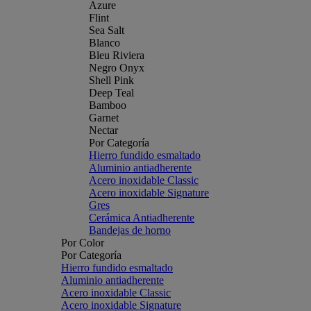
Azure
Flint
Sea Salt
Blanco
Bleu Riviera
Negro Onyx
Shell Pink
Deep Teal
Bamboo
Garnet
Nectar
Por Categoría
Hierro fundido esmaltado
Aluminio antiadherente
Acero inoxidable Classic
Acero inoxidable Signature
Gres
Cerámica Antiadherente
Bandejas de horno
Por Color
Por Categoría
Hierro fundido esmaltado
Aluminio antiadherente
Acero inoxidable Classic
Acero inoxidable Signature