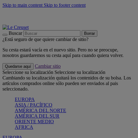
Skip to main content
Skip to footer content
📣 Últimas unidades: ahorra hasta un -40%
COMPRAR
Barbacoas, pícnics, crea tu verano con Le Creuset
COMPRAR
Descubre el color del verano: Bleu Riviera
COMPRAR
Buscar
Borrar
¿Está seguro de que quiere cambiar de sitio?
Su cesta estará vacía en el nuevo sitio. Pero no se preocupe,
nosotros guardaremos su cesta aquí para cuando quiera volver.
Cambiar sitio
Quedarse aquí
Seleccione su localización
Seleccione su localización
Cambiando su localización quitará los contenidos de su bolsa. Los
artículos comprados online sólo pueden ser enviados al pais
seleccionado.
EUROPA
ASIA / PACÍFICO
AMÉRICA DEL NORTE
AMÉRICA DEL SUR
ORIENTE MEDIO
AFRICA
EUROPA