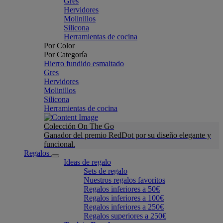
Gres
Hervidores
Molinillos
Silicona
Herramientas de cocina
Por Color
Por Categoría
Hierro fundido esmaltado
Gres
Hervidores
Molinillos
Silicona
Herramientas de cocina
Colección On The Go
Ganador del premio RedDot por su diseño elegante y
funcional.
Regalos
Ideas de regalo
Sets de regalo
Nuestros regalos favoritos
Regalos inferiores a 50€
Regalos inferiores a 100€
Regalos inferiores a 250€
Regalos superiores a 250€