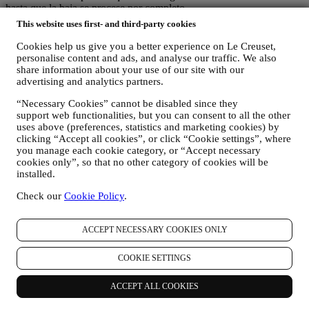
hasta que la baja se procese por completo.
Sus datos están bajo su control
This website uses first- and third-party cookies
Recuerde que usted tiene el control de sus datos y que
puede gestionar tus preferencias en cualquier momento.Tenga la
Cookies help us give you a better experience on Le Creuset,
seguridad de que nunca transmitiremos sus datos a terceras
personalise content and ads, and analyse our traffic. We also
organizaciones para sus propios fines de marketing sin su permiso.
share information about your use of our site with our
advertising and analytics partners.
Para cualquier información o para ejercer sus derechos de
privacidad, puede enviarnos un correo electrónico a
“Necessary Cookies” cannot be disabled since they
privacy@lecreuset.com
para comunicarnos su problema y le
support web functionalities, but you can consent to all the other
responderemos a la mayor brevedad.
uses above (preferences, statistics and marketing cookies) by
clicking “Accept all cookies”, or click “Cookie settings”, where
Aviso de privacidad de Le Creuset al completo
you manage each cookie category, or “Accept necessary
Le Creuset se compromete a proteger sus datos personales y su
cookies only”, so that no other category of cookies will be
privacidad, y este aviso explica cómo recopilamos y procesamos sus
installed.
datos personales de acuerdo con la legislación de la UE en materia
de protección de datos (incluida la Normativa General de Protección
Check our
Cookie Policy
.
de Datos de la UE 2016/679) y la ley de protección de datos
aplicable en su país, territorio o ubicación (las "Leyes de protección
ACCEPT NECESSARY COOKIES ONLY
de datos").
1. ¿CUÁNDO Y QUE TIPO DE INFORMACIÓN RECOPILAMOS DE
USTED?
COOKIE SETTINGS
"Datos personales" se refiere a cualquier información relacionada
con usted y que nos permita identificarlo, ya sea directamente o en
ACCEPT ALL COOKIES
combinación con otra información.
Niños: Este sitio web no está destinado a niños y no recopilamos a