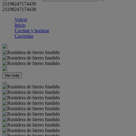
21198247174430
21198247174430
Volver
Inicio
Cocinar y hornear
Cacerolas
Ver más