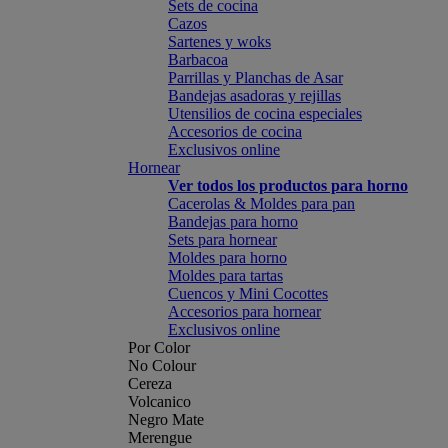
Sets de cocina
Cazos
Sartenes y woks
Barbacoa
Parrillas y Planchas de Asar
Bandejas asadoras y rejillas
Utensilios de cocina especiales
Accesorios de cocina
Exclusivos online
Hornear
Ver todos los productos para horno
Cacerolas & Moldes para pan
Bandejas para horno
Sets para hornear
Moldes para horno
Moldes para tartas
Cuencos y Mini Cocottes
Accesorios para hornear
Exclusivos online
Por Color
No Colour
Cereza
Volcanico
Negro Mate
Merengue