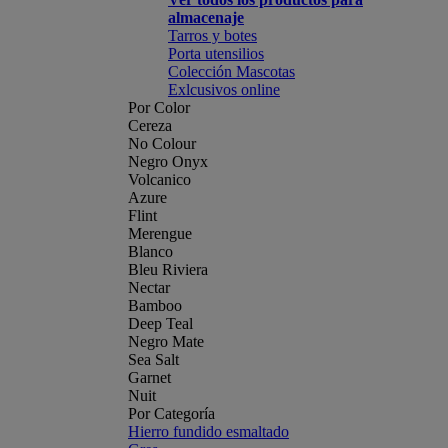
almacenaje
Tarros y botes
Porta utensilios
Colección Mascotas
Exlcusivos online
Por Color
Cereza
No Colour
Negro Onyx
Volcanico
Azure
Flint
Merengue
Blanco
Bleu Riviera
Nectar
Bamboo
Deep Teal
Negro Mate
Sea Salt
Garnet
Nuit
Por Categoría
Hierro fundido esmaltado