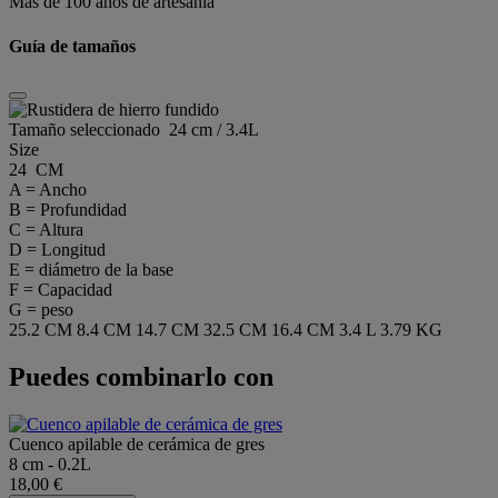
Más de 100 años de artesanía
Guía de tamaños
Tamaño seleccionado
24 cm / 3.4L
Size
24 CM
A = Ancho
B = Profundidad
C = Altura
D = Longitud
E = diámetro de la base
F = Capacidad
G = peso
25.2 CM
8.4 CM
14.7 CM
32.5 CM
16.4 CM
3.4 L
3.79 KG
Puedes combinarlo con
Cuenco apilable de cerámica de gres
8 cm - 0.2L
18,00 €