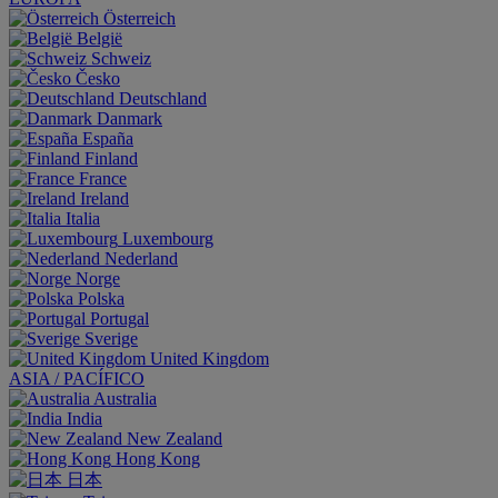
Österreich
België
Schweiz
Česko
Deutschland
Danmark
España
Finland
France
Ireland
Italia
Luxembourg
Nederland
Norge
Polska
Portugal
Sverige
United Kingdom
ASIA / PACÍFICO
Australia
India
New Zealand
Hong Kong
日本