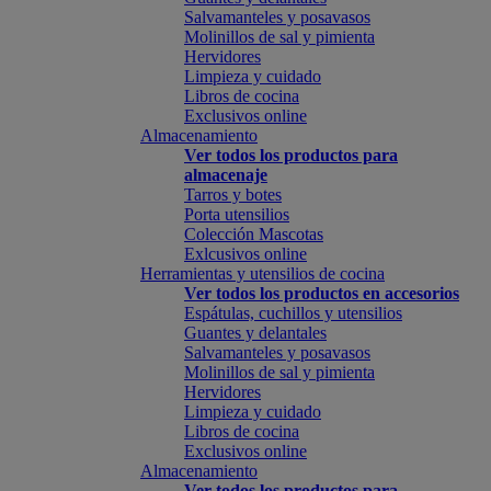
Salvamanteles y posavasos
Molinillos de sal y pimienta
Hervidores
Limpieza y cuidado
Libros de cocina
Exclusivos online
Almacenamiento
Ver todos los productos para
almacenaje
Tarros y botes
Porta utensilios
Colección Mascotas
Exlcusivos online
Herramientas y utensilios de cocina
Ver todos los productos en accesorios
Espátulas, cuchillos y utensilios
Guantes y delantales
Salvamanteles y posavasos
Molinillos de sal y pimienta
Hervidores
Limpieza y cuidado
Libros de cocina
Exclusivos online
Almacenamiento
Ver todos los productos para