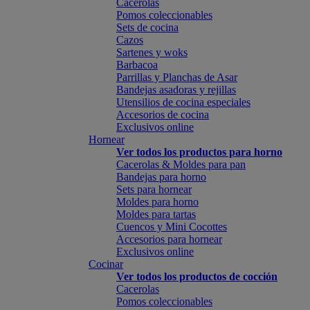
Cacerolas
Pomos coleccionables
Sets de cocina
Cazos
Sartenes y woks
Barbacoa
Parrillas y Planchas de Asar
Bandejas asadoras y rejillas
Utensilios de cocina especiales
Accesorios de cocina
Exclusivos online
Hornear
Ver todos los productos para horno
Cacerolas & Moldes para pan
Bandejas para horno
Sets para hornear
Moldes para horno
Moldes para tartas
Cuencos y Mini Cocottes
Accesorios para hornear
Exclusivos online
Cocinar
Ver todos los productos de cocción
Cacerolas
Pomos coleccionables