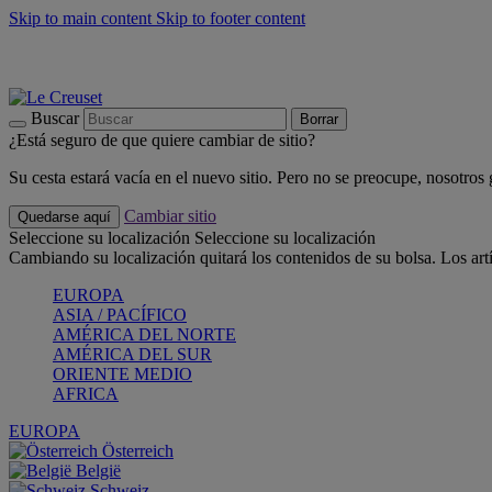
Skip to main content
Skip to footer content
📣 Últimas unidades: ahorra hasta un -40%
COMPRAR
Barbacoas, pícnics, crea tu verano con Le Creuset
COMPRAR
Descubre el color del verano: Bleu Riviera
COMPRAR
Buscar
Borrar
¿Está seguro de que quiere cambiar de sitio?
Su cesta estará vacía en el nuevo sitio. Pero no se preocupe, nosotros
Cambiar sitio
Quedarse aquí
Seleccione su localización
Seleccione su localización
Cambiando su localización quitará los contenidos de su bolsa. Los art
EUROPA
ASIA / PACÍFICO
AMÉRICA DEL NORTE
AMÉRICA DEL SUR
ORIENTE MEDIO
AFRICA
EUROPA
Österreich
België
Schweiz