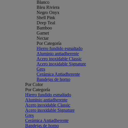
Blanco
Bleu Riviera
Negro Onyx
Shell Pink
Deep Teal
Bamboo
Garnet
Nectar
Por Categoría
Hierro fundido esmaltado
Aluminio antiadherente
Acero inoxidable Classic
Acero inoxidable Signature
Gres
Cerámica Antiadherente
Bandejas de horno
Por Color
Por Categoría
Hierro fundido esmaltado
Aluminio antiadherente
Acero inoxidable Classic
Acero inoxidable Signature
Gres
Cerámica Antiadherente
Bandejas de horno