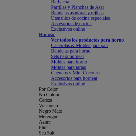
Barbacoa
Parrillas y Planchas de Asar
Bandejas asadoras y rejillas
Utensilios de cocina especiales
Accesorios de cocina
Exclusivos online
Hornear
Ver todos los productos para horno
Cacerolas & Moldes para pan
Bandejas para horno
Sets para hornear
Moldes para horno
Moldes para tartas
Cuencos y Mini Cocottes
Accesorios para hornear
Exclusivos online
Por Color
No Colour
Cereza
Volcanico
Negro Mate
Merengue
Azure
Flint
Sea Salt