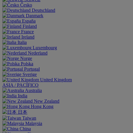
Česko
Deutschland
Danmark
España
Finland
France
Ireland
Italia
Luxembourg
Nederland
Norge
Polska
Portugal
Sverige
United Kingdom
ASIA / PACÍFICO
Australia
India
New Zealand
Hong Kong
日本
Taiwan
Malaysia
China