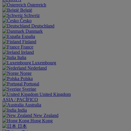
Österreich
België
Schweiz
Česko
Deutschland
Danmark
España
Finland
France
Ireland
Italia
Luxembourg
Nederland
Norge
Polska
Portugal
Sverige
United Kingdom
ASIA / PACÍFICO
Australia
India
New Zealand
Hong Kong
日本