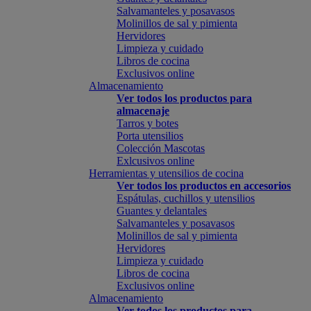
Salvamanteles y posavasos
Molinillos de sal y pimienta
Hervidores
Limpieza y cuidado
Libros de cocina
Exclusivos online
Almacenamiento
Ver todos los productos para
almacenaje
Tarros y botes
Porta utensilios
Colección Mascotas
Exlcusivos online
Herramientas y utensilios de cocina
Ver todos los productos en accesorios
Espátulas, cuchillos y utensilios
Guantes y delantales
Salvamanteles y posavasos
Molinillos de sal y pimienta
Hervidores
Limpieza y cuidado
Libros de cocina
Exclusivos online
Almacenamiento
Ver todos los productos para