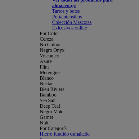
almacenaje
Tarros y botes
Porta utensilios
Colección Mascotas
Exlcusivos online
Por Color
Cereza
No Colour
Negro Onyx
Volcanico
Azure
Flint
Merengue
Blanco
Nectar
Bleu Riviera
Bamboo
Sea Salt
Deep Teal
Negro Mate
Garnet
Nuit
Por Categoría
Hierro fundido esmaltado