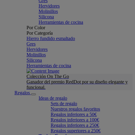
Gres
Hervidores
Molinillos
Silicona
Herramientas de cocina
Por Color
Por Categoría
Hierro fundido esmaltado
Gres
Hervidores
Molinillos
Silicona
Herramientas de cocina
Colección On The Go
Ganador del premio RedDot por su diseño elegante y
funcional.
Regalos
Ideas de regalo
Sets de regalo
Nuestros regalos favoritos
Regalos inferiores a 50€
Regalos inferiores a 100€
Regalos inferiores a 250€
Regalos superiores a 250€