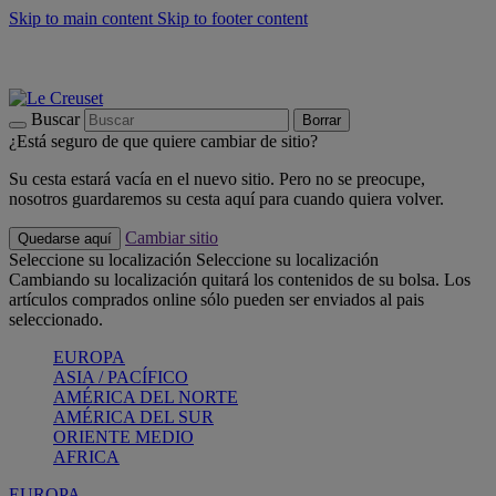
Skip to main content
Skip to footer content
📣 Últimas unidades: ahorra hasta un -40%
COMPRAR
Barbacoas, pícnics, crea tu verano con Le Creuset
COMPRAR
Descubre el color del verano: Bleu Riviera
COMPRAR
Buscar
Borrar
¿Está seguro de que quiere cambiar de sitio?
Su cesta estará vacía en el nuevo sitio. Pero no se preocupe,
nosotros guardaremos su cesta aquí para cuando quiera volver.
Cambiar sitio
Quedarse aquí
Seleccione su localización
Seleccione su localización
Cambiando su localización quitará los contenidos de su bolsa. Los
artículos comprados online sólo pueden ser enviados al pais
seleccionado.
EUROPA
ASIA / PACÍFICO
AMÉRICA DEL NORTE
AMÉRICA DEL SUR
ORIENTE MEDIO
AFRICA
EUROPA