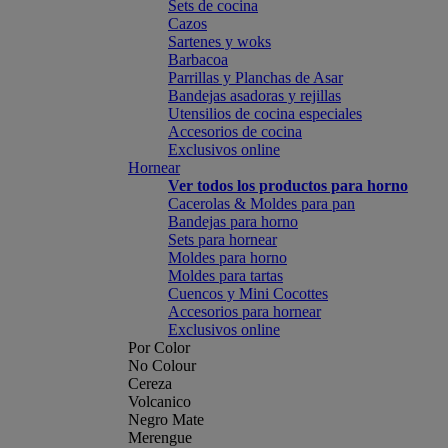
Sets de cocina
Cazos
Sartenes y woks
Barbacoa
Parrillas y Planchas de Asar
Bandejas asadoras y rejillas
Utensilios de cocina especiales
Accesorios de cocina
Exclusivos online
Hornear
Ver todos los productos para horno
Cacerolas & Moldes para pan
Bandejas para horno
Sets para hornear
Moldes para horno
Moldes para tartas
Cuencos y Mini Cocottes
Accesorios para hornear
Exclusivos online
Por Color
No Colour
Cereza
Volcanico
Negro Mate
Merengue