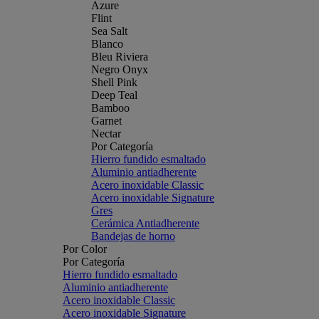
Azure
Flint
Sea Salt
Blanco
Bleu Riviera
Negro Onyx
Shell Pink
Deep Teal
Bamboo
Garnet
Nectar
Por Categoría
Hierro fundido esmaltado
Aluminio antiadherente
Acero inoxidable Classic
Acero inoxidable Signature
Gres
Cerámica Antiadherente
Bandejas de horno
Por Color
Por Categoría
Hierro fundido esmaltado
Aluminio antiadherente
Acero inoxidable Classic
Acero inoxidable Signature