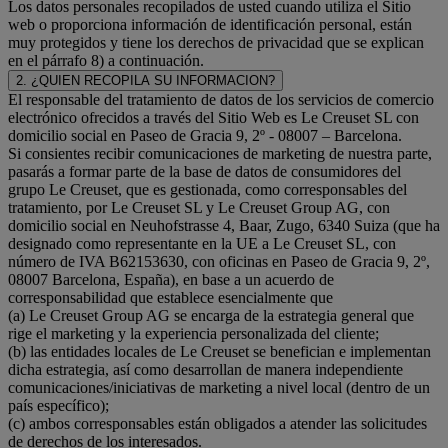
Los datos personales recopilados de usted cuando utiliza el Sitio
web o proporciona información de identificación personal, están
muy protegidos y tiene los derechos de privacidad que se explican
en el párrafo 8) a continuación.
2. ¿QUIEN RECOPILA SU INFORMACION?
El responsable del tratamiento de datos de los servicios de comercio
electrónico ofrecidos a través del Sitio Web es Le Creuset SL con
domicilio social en Paseo de Gracia 9, 2º - 08007 – Barcelona.
Si consientes recibir comunicaciones de marketing de nuestra parte,
pasarás a formar parte de la base de datos de consumidores del
grupo Le Creuset, que es gestionada, como corresponsables del
tratamiento, por Le Creuset SL y Le Creuset Group AG, con
domicilio social en Neuhofstrasse 4, Baar, Zugo, 6340 Suiza (que ha
designado como representante en la UE a Le Creuset SL, con
número de IVA B62153630, con oficinas en Paseo de Gracia 9, 2º,
08007 Barcelona, España), en base a un acuerdo de
corresponsabilidad que establece esencialmente que
(a) Le Creuset Group AG se encarga de la estrategia general que
rige el marketing y la experiencia personalizada del cliente;
(b) las entidades locales de Le Creuset se benefician e implementan
dicha estrategia, así como desarrollan de manera independiente
comunicaciones/iniciativas de marketing a nivel local (dentro de un
país específico);
(c) ambos corresponsables están obligados a atender las solicitudes
de derechos de los interesados.