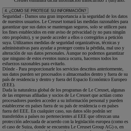
Creuset eliminará dicha información transcurrido 1 (un) año.
4. ¿COMO SE PROTEGE SU INFORMACIÓN?
Seguridad
- Damos una gran importancia a la seguridad de los datos
de nuestros usuarios. Le Creuset tomará las medidas razonables para
garantizar que sus datos se mantengan seguros, solo se utilicen para
los fines establecidos en este aviso de privacidad (y no para ningún
otro propósito), y se puede acceder a ellos o corregirlos a petición
suya. Utilizamos medidas de seguridad organizativas, técnicas y
administrativas para ayudar a proteger contra la pérdida, mal uso y
alteración de sus datos personales. Aunque no podemos garantizar
que ninguno de estos eventos nunca ocurra, hacemos todos los
esfuerzos razonables para evitarlo.
Dónde
- Para proporcionarle los servicios descritos anteriormente,
sus datos pueden ser procesados o almacenados dentro y fuera de su
país de residencia y dentro y fuera del Espacio Económico Europeo
(EEE).
Dada la naturaleza global de los programas de Le Creuset, algunas
de las empresas afiliadas y socios de Le Creuset que actúan como
procesadores pueden acceder a su información personal y pueden
establecerse en países fuera de su país de residencia o en países
fuera del EEE. En cualquier caso, sus datos sólo podrán ser
transferidos a países no pertenecientes al EEE que ofrezcan una
protección adecuada de acuerdo con la legislación europea (como es
el caso de Suiza, donde se encuentra Le Creuset Group AG) o, en