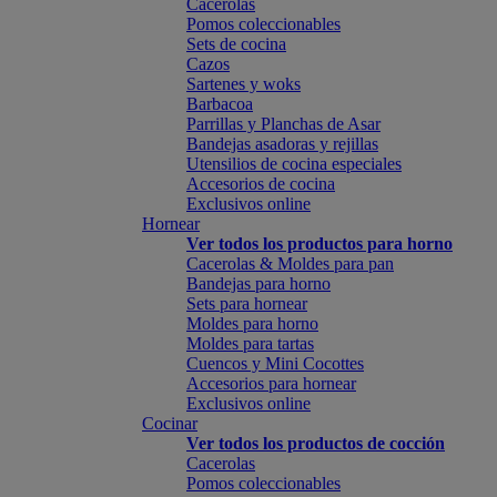
Cacerolas
Pomos coleccionables
Sets de cocina
Cazos
Sartenes y woks
Barbacoa
Parrillas y Planchas de Asar
Bandejas asadoras y rejillas
Utensilios de cocina especiales
Accesorios de cocina
Exclusivos online
Hornear
Ver todos los productos para horno
Cacerolas & Moldes para pan
Bandejas para horno
Sets para hornear
Moldes para horno
Moldes para tartas
Cuencos y Mini Cocottes
Accesorios para hornear
Exclusivos online
Cocinar
Ver todos los productos de cocción
Cacerolas
Pomos coleccionables