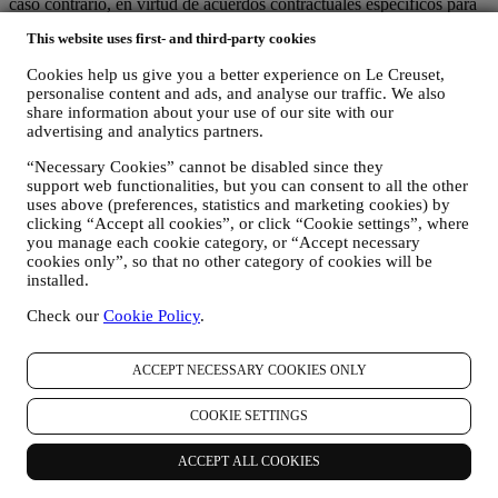
caso contrario, en virtud de acuerdos contractuales específicos para
garantizar el cumplimiento de las normas y normas europeas de
This website uses first- and third-party cookies
protección de datos personales (por ejemplo, utilizamos las cláusulas
tipo proporcionadas por la Comisión Europea para nuestros
Cookies help us give you a better experience on Le Creuset,
contratos de tratamiento de datos). En cualquier caso, cuando su
personalise content and ads, and analyse our traffic. We also
información personal se envíe a países distintos de su país de
share information about your use of our site with our
residencia o en países fuera del EEE, sus datos estarán protegidos
advertising and analytics partners.
por sistemas de seguridad adecuados, que se actualizan y mantienen
constantemente de acuerdo con las leyes de protección de datos.
“Necessary Cookies” cannot be disabled since they
support web functionalities, but you can consent to all the other
5. ¿DURANTE CUÁNTO TIEMPO MANTENEMOS SU
INFORMACIÓN?
uses above (preferences, statistics and marketing cookies) by
Conservaremos sus datos personales durante el tiempo que los
clicking “Accept all cookies”, or click “Cookie settings”, where
you manage each cookie category, or “Accept necessary
necesitemos para los fines para los que fueron recopilados, después
cookies only”, so that no other category of cookies will be
de lo cual serán destruidos o inutilizables. Por ejemplo, es posible
installed.
que tengamos que conservar los datos sobre su compra para cumplir
con nuestras obligaciones legales o resolver disputas. Su cuenta de
Check our
Cookie Policy
.
Le Creuset se mantendrá activa hasta que nos solicite que la
cancelemos. Mantendremos su información con el fin de
proporcionarle boletines informativos, comunicaciones de marketing
ACCEPT NECESSARY COOKIES ONLY
y contenidos personalizados durante el tiempo que usted lo
consienta. Sus datos personales recopilados para marketing se
COOKIE SETTINGS
comprueban periódicamente para verificar si todavía está interesado
en recibir nuestras comunicaciones de marketing. Después de un
ACCEPT ALL COOKIES
cierto tiempo sin interacciones, es posible que le enviemos una
comunicación para confirmar que desea mantenerse en contacto con