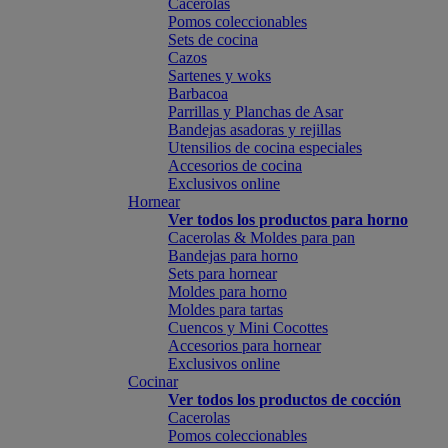
Cacerolas
Pomos coleccionables
Sets de cocina
Cazos
Sartenes y woks
Barbacoa
Parrillas y Planchas de Asar
Bandejas asadoras y rejillas
Utensilios de cocina especiales
Accesorios de cocina
Exclusivos online
Hornear
Ver todos los productos para horno
Cacerolas & Moldes para pan
Bandejas para horno
Sets para hornear
Moldes para horno
Moldes para tartas
Cuencos y Mini Cocottes
Accesorios para hornear
Exclusivos online
Cocinar
Ver todos los productos de cocción
Cacerolas
Pomos coleccionables