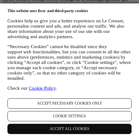
rige el marketing y la experiencia personalizada del cliente;
(b) las entidades locales de Le Creuset se benefician e implementan
This website uses first- and third-party cookies
dicha estrategia, así como desarrollan de manera independiente
Cookies help us give you a better experience on Le Creuset,
comunicaciones/iniciativas de marketing a nivel local (dentro de un
personalise content and ads, and analyse our traffic. We also
país específico);
share information about your use of our site with our
(c) ambos corresponsables están obligados a atender las solicitudes
advertising and analytics partners.
de derechos de los interesados.
3. ¿POR QUÉ RECOPILAMOS ESTA INFORMACIÓN?
“Necessary Cookies” cannot be disabled since they
Podemos procesar sus datos para los siguientes fines:
support web functionalities, but you can consent to all the other
uses above (preferences, statistics and marketing cookies) by
PARA NUESTRAS OBLIGACIONES LEGALES Es
clicking “Accept all cookies”, or click “Cookie settings”, where
posible que tengamos que procesar algunos datos sobre usted
you manage each cookie category, or “Accept necessary
para cumplir con nuestras obligaciones legales y otras
cookies only”, so that no other category of cookies will be
obligaciones derivadas de las instrucciones recibidas de las
installed.
autoridades.
Check our
Cookie Policy
.
PARA CREAR UNA CUENTA LE CREUSET
Utilizaremos sus datos para crear una cuenta de Le Creuset
que le dará acceso a una serie de ventajas dedicadas a los
ACCEPT NECESSARY COOKIES ONLY
usuarios registrados, para disfrutar mejor de nuestros
servicios, tales como un pago más rápido, guardar múltiples
direcciones de envío, ver y realizar un seguimiento de
COOKIE SETTINGS
pedidos. Cualquier actividad de procesamiento es necesaria
para permitirnos proporcionarle estos servicios como titular de
ACCEPT ALL COOKIES
una cuenta de Le Creuset.
PARA GESTIONAR SUS PEDIDOS Y