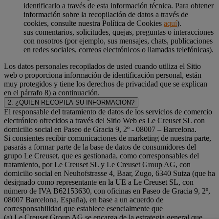
identificarlo a través de esta información técnica. Para obtener
información sobre la recopilación de datos a través de
cookies, consulte nuestra Política de Cookies
aquí
).
sus comentarios, solicitudes, quejas, preguntas o interacciones
con nosotros (por ejemplo, sus mensajes, chats, publicaciones
en redes sociales, correos electrónicos o llamadas telefónicas).
Los datos personales recopilados de usted cuando utiliza el Sitio
web o proporciona información de identificación personal, están
muy protegidos y tiene los derechos de privacidad que se explican
en el párrafo 8) a continuación.
2. ¿QUIEN RECOPILA SU INFORMACION?
El responsable del tratamiento de datos de los servicios de comercio
electrónico ofrecidos a través del Sitio Web es Le Creuset SL con
domicilio social en Paseo de Gracia 9, 2º - 08007 – Barcelona.
Si consientes recibir comunicaciones de marketing de nuestra parte,
pasarás a formar parte de la base de datos de consumidores del
grupo Le Creuset, que es gestionada, como corresponsables del
tratamiento, por Le Creuset SL y Le Creuset Group AG, con
domicilio social en Neuhofstrasse 4, Baar, Zugo, 6340 Suiza (que ha
designado como representante en la UE a Le Creuset SL, con
número de IVA B62153630, con oficinas en Paseo de Gracia 9, 2º,
08007 Barcelona, España), en base a un acuerdo de
corresponsabilidad que establece esencialmente que
(a) Le Creuset Group AG se encarga de la estrategia general que