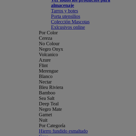
almacenaje
Tarros y botes
Porta utensilios
Colección Mascotas
Exlcusivos online
Por Color
Cereza
No Colour
Negro Onyx
Volcanico
Azure
Flint
Merengue
Blanco
Nectar
Bleu Riviera
Bamboo
Sea Salt
Deep Teal
Negro Mate
Garnet
Nuit
Por Categoría
Hierro fundido esmaltado