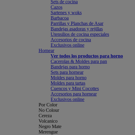
Sets de cocina
Cazos
Sartenes y woks
Barbacoa
Parrillas y Planchas de Asar
Bandejas asadoras y rejillas
Utensilios de cocina especiales
Accesorios de cocina
Exclusivos online
Hornear
Ver todos los productos para horno
Cacerolas & Moldes para pan
Bandejas para horno
Sets para hornear
Moldes para horno
Moldes para tartas
Cuencos y Mini Cocottes
Accesorios para hornear
Exclusivos online
Por Color
No Colour
Cereza
Volcanico
Negro Mate
Merengue