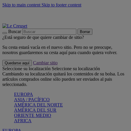
Skip to main content
Skip to footer content
📣 Últimas unidades: ahorra hasta un -40%
COMPRAR
Barbacoas, pícnics, crea tu verano con Le Creuset
COMPRAR
Descubre el color del verano: Bleu Riviera
COMPRAR
Buscar
Borrar
¿Está seguro de que quiere cambiar de sitio?
Su cesta estará vacía en el nuevo sitio. Pero no se preocupe,
nosotros guardaremos su cesta aquí para cuando quiera volver.
Cambiar sitio
Quedarse aquí
Seleccione su localización
Seleccione su localización
Cambiando su localización quitará los contenidos de su bolsa. Los
artículos comprados online sólo pueden ser enviados al pais
seleccionado.
EUROPA
ASIA / PACÍFICO
AMÉRICA DEL NORTE
AMÉRICA DEL SUR
ORIENTE MEDIO
AFRICA
EUROPA