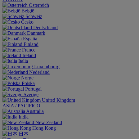
Österreich
België
Schweiz
Česko
Deutschland
Danmark
España
Finland
France
Ireland
Italia
Luxembourg
Nederland
Norge
Polska
Portugal
Sverige
United Kingdom
ASIA / PACÍFICO
Australia
India
New Zealand
Hong Kong
日本