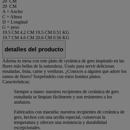
20 CM
20 CM
A = Ancho
C = Altura
D = Longitud
G = peso
19.5 CM
4.2 CM
19.5 CM
0.51 KG
19.7 CM
4.6 CM
20.6 CM
0.56 KG
detalles del producto
Adorna tu mesa con este plato de cerámica de gres inspirado en las
flores más bellas de la naturaleza. Úsalo para servir deliciosas
ensaladas, fruta, carne y verduras. ¿Conoces a alguien que adore los
ramos de flores? Sorpréndelo con estos bonitos platos.
Características:
Siempre a mano: nuestros recipientes de cerámica de gres
esmaltada se limpian fácilmente y son resistentes a los
arañazos.
Fabricados con maestría: nuestros recipientes de cerámica de
gres, hechos con una arcilla especial, conservan la
temperatura y ofrecen una resistencia y durabilidad
excepcionales.