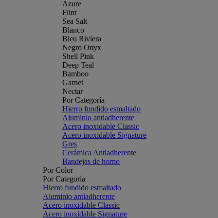
Azure
Flint
Sea Salt
Blanco
Bleu Riviera
Negro Onyx
Shell Pink
Deep Teal
Bamboo
Garnet
Nectar
Por Categoría
Hierro fundido esmaltado
Aluminio antiadherente
Acero inoxidable Classic
Acero inoxidable Signature
Gres
Cerámica Antiadherente
Bandejas de horno
Por Color
Por Categoría
Hierro fundido esmaltado
Aluminio antiadherente
Acero inoxidable Classic
Acero inoxidable Signature