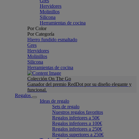
Gres
Hervidores
Molinillos
Silicona
Herramientas de cocina
Por Color
Por Categoría
Hierro fundido esmaltado
Gres
Hervidores
Molinillos
Silicona
Herramientas de cocina
Colección On The Go
Ganador del premio RedDot por su diseño elegante y
funcional.
Regalos
Ideas de regalo
Sets de regalo
Nuestros regalos favoritos
Regalos inferiores a 50€
Regalos inferiores a 100€
Regalos inferiores a 250€
Regalos superiores a 250€