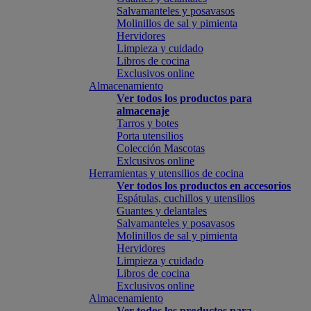
Salvamanteles y posavasos
Molinillos de sal y pimienta
Hervidores
Limpieza y cuidado
Libros de cocina
Exclusivos online
Almacenamiento
Ver todos los productos para
almacenaje
Tarros y botes
Porta utensilios
Colección Mascotas
Exlcusivos online
Herramientas y utensilios de cocina
Ver todos los productos en accesorios
Espátulas, cuchillos y utensilios
Guantes y delantales
Salvamanteles y posavasos
Molinillos de sal y pimienta
Hervidores
Limpieza y cuidado
Libros de cocina
Exclusivos online
Almacenamiento
Ver todos los productos para