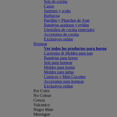
Sets de cocina
Cazos
Sartenes y woks
Barbacoa
Parrillas y Planchas de Asar
Bandejas asadoras y rejillas
Utensilios de cocina especiales
Accesorios de cocina
Exclusivos online
Hornear
Ver todos los productos para horno
Cacerolas & Moldes para pan
Bandejas para horno
Sets para hornear
Moldes para horno
Moldes para tartas
Cuencos y Mini Cocottes
Accesorios para hornear
Exclusivos online
Por Color
No Colour
Cereza
Volcanico
Negro Mate
Merengue