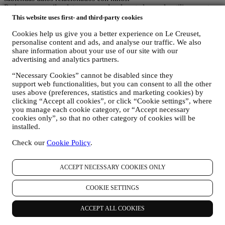
Podemos recopilar datos personales de usted cuando utiliza nuestro
sitio web (el "Sitio web"), registrar una cuenta de Le Creuset,
This website uses first- and third-party cookies
comprar un producto Le Creuset en el sitio Web o en nuestras
Cookies help us give you a better experience on Le Creuset,
tiendas Le Creuset (Boutiques Signature y Tiendas Outlet), o
personalise content and ads, and analyse our traffic. We also
suscribirse a nuestras comunicaciones de marketing. Los datos
share information about your use of our site with our
personales pueden referirse a:
advertising and analytics partners.
nombre, apellidos, dirección de correo electrónico, fecha de
“Necessary Cookies” cannot be disabled since they
nacimiento y otros datos de contacto (dirección, número de
support web functionalities, but you can consent to all the other
teléfono y dirección de correo electrónico), para registrar una
uses above (preferences, statistics and marketing cookies) by
cuenta de Le Creuset o comprar como usuario invitado, o para
clicking “Accept all cookies”, or click “Cookie settings”, where
suscribirse a nuestras comunicaciones de marketing
you manage each cookie category, or “Accept necessary
comunicaciones en la web o en la tienda.
cookies only”, so that no other category of cookies will be
sus datos de compra, por ejemplo, fecha y hora de compra,
installed.
datos de entrega, datos de productos y pagos y detalles, para
la gestión de sus pedidos.
Check our
Cookie Policy
.
datos sobre su historial de navegación en línea (por ejemplo,
identificadores en línea - como su dirección IP, versión del
ACCEPT NECESSARY COOKIES ONLY
navegador, sistema operativo, duración de la visita, usuario
que regresa, origen geográfico), recopilados durante sus
visitas al Sitio Web (ya sea que sea usuario registrado o no),
COOKIE SETTINGS
mediante el uso de registros y/o tecnologías de seguimiento
como "cookies" y otras tecnologías similares (incluidos los
ACCEPT ALL COOKIES
píxeles de seguimiento en los correos electrónicos), para
mejorar nuestros servicios y anuncios, o para nuestro análisis