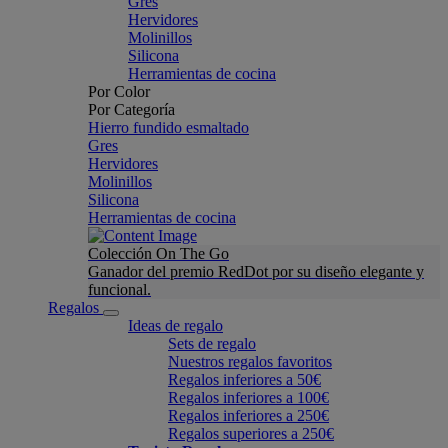
Gres
Hervidores
Molinillos
Silicona
Herramientas de cocina
Por Color
Por Categoría
Hierro fundido esmaltado
Gres
Hervidores
Molinillos
Silicona
Herramientas de cocina
Colección On The Go
Ganador del premio RedDot por su diseño elegante y
funcional.
Regalos
Ideas de regalo
Sets de regalo
Nuestros regalos favoritos
Regalos inferiores a 50€
Regalos inferiores a 100€
Regalos inferiores a 250€
Regalos superiores a 250€