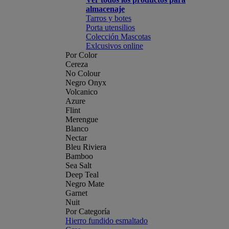
almacenaje
Tarros y botes
Porta utensilios
Colección Mascotas
Exlcusivos online
Por Color
Cereza
No Colour
Negro Onyx
Volcanico
Azure
Flint
Merengue
Blanco
Nectar
Bleu Riviera
Bamboo
Sea Salt
Deep Teal
Negro Mate
Garnet
Nuit
Por Categoría
Hierro fundido esmaltado