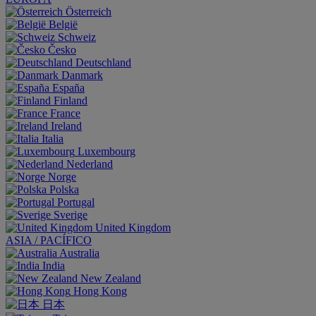
Österreich
België
Schweiz
Česko
Deutschland
Danmark
España
Finland
France
Ireland
Italia
Luxembourg
Nederland
Norge
Polska
Portugal
Sverige
United Kingdom
ASIA / PACÍFICO
Australia
India
New Zealand
Hong Kong
日本