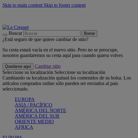
Skip to main content
Skip to footer content
📣 Últimas unidades: ahorra hasta un -40%
COMPRAR
Barbacoas, pícnics, crea tu verano con Le Creuset
COMPRAR
Descubre el color del verano: Bleu Riviera
COMPRAR
Buscar
Borrar
¿Está seguro de que quiere cambiar de sitio?
Su cesta estará vacía en el nuevo sitio. Pero no se preocupe,
nosotros guardaremos su cesta aquí para cuando quiera volver.
Cambiar sitio
Quedarse aquí
Seleccione su localización
Seleccione su localización
Cambiando su localización quitará los contenidos de su bolsa. Los
artículos comprados online sólo pueden ser enviados al pais
seleccionado.
EUROPA
ASIA / PACÍFICO
AMÉRICA DEL NORTE
AMÉRICA DEL SUR
ORIENTE MEDIO
AFRICA
EUROPA