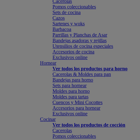
Cacerolas
Pomos coleccionables
Sets de cocina
Cazos
Sartenes y woks
Barbacoa
Parrillas y Planchas de Asar
Bandejas asadoras y rejillas
Utensilios de cocina especiales
Accesorios de cocina
Exclusivos online
Hornear
Ver todos los productos para horno
Cacerolas & Moldes para pan
Bandejas para horno
Sets para hornear
Moldes para horno
Moldes para tartas
Cuencos y Mini Cocottes
Accesorios para hornear
Exclusivos online
Cocinar
Ver todos los productos de cocción
Cacerolas
Pomos coleccionables