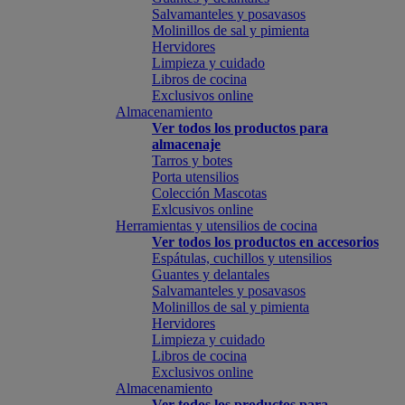
Salvamanteles y posavasos
Molinillos de sal y pimienta
Hervidores
Limpieza y cuidado
Libros de cocina
Exclusivos online
Almacenamiento
Ver todos los productos para
almacenaje
Tarros y botes
Porta utensilios
Colección Mascotas
Exlcusivos online
Herramientas y utensilios de cocina
Ver todos los productos en accesorios
Espátulas, cuchillos y utensilios
Guantes y delantales
Salvamanteles y posavasos
Molinillos de sal y pimienta
Hervidores
Limpieza y cuidado
Libros de cocina
Exclusivos online
Almacenamiento
Ver todos los productos para