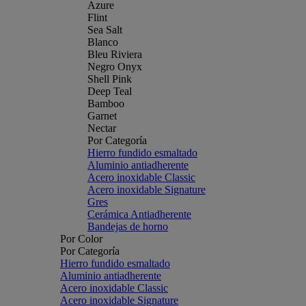
Azure
Flint
Sea Salt
Blanco
Bleu Riviera
Negro Onyx
Shell Pink
Deep Teal
Bamboo
Garnet
Nectar
Por Categoría
Hierro fundido esmaltado
Aluminio antiadherente
Acero inoxidable Classic
Acero inoxidable Signature
Gres
Cerámica Antiadherente
Bandejas de horno
Por Color
Por Categoría
Hierro fundido esmaltado
Aluminio antiadherente
Acero inoxidable Classic
Acero inoxidable Signature