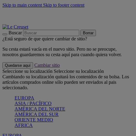
Skip to main content
Skip to footer content
📣 Últimas unidades: ahorra hasta un -40%
COMPRAR
Barbacoas, pícnics, crea tu verano con Le Creuset
COMPRAR
Descubre el color del verano: Bleu Riviera
COMPRAR
Buscar
Borrar
¿Está seguro de que quiere cambiar de sitio?
Su cesta estará vacía en el nuevo sitio. Pero no se preocupe,
nosotros guardaremos su cesta aquí para cuando quiera volver.
Cambiar sitio
Quedarse aquí
Seleccione su localización
Seleccione su localización
Cambiando su localización quitará los contenidos de su bolsa. Los
artículos comprados online sólo pueden ser enviados al pais
seleccionado.
EUROPA
ASIA / PACÍFICO
AMÉRICA DEL NORTE
AMÉRICA DEL SUR
ORIENTE MEDIO
AFRICA
EUROPA