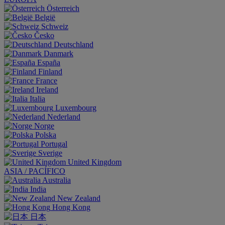
Österreich
België
Schweiz
Česko
Deutschland
Danmark
España
Finland
France
Ireland
Italia
Luxembourg
Nederland
Norge
Polska
Portugal
Sverige
United Kingdom
ASIA / PACÍFICO
Australia
India
New Zealand
Hong Kong
日本