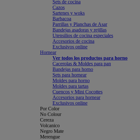
Sets de cocina
Cazos
Sartenes y woks
Barbacoa
Parrillas y Planchas de Asar
Bandejas asadoras y rejillas
Utensilios de cocina especiales
Accesorios de cocina
Exclusivos online
Hornear
Ver todos los productos para horno
Cacerolas & Moldes para pan
Bandejas para horno
Sets para hornear
Moldes para horno
Moldes para tartas
Cuencos y Mini Cocottes
Accesorios para hornear
Exclusivos online
Por Color
No Colour
Cereza
Volcanico
Negro Mate
Merengue