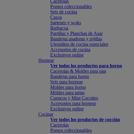
Cacerolas
Pomos coleccionables
Sets de cocina
Cazos
Sartenes y woks
Barbacoa
Parrillas y Planchas de Asar
Bandejas asadoras y rejillas
Utensilios de cocina especiales
Accesorios de cocina
Exclusivos online
Hornear
Ver todos los productos para horno
Cacerolas & Moldes para pan
Bandejas para horno
Sets para hornear
Moldes para horno
Moldes para tartas
Cuencos y Mini Cocottes
Accesorios para hornear
Exclusivos online
Cocinar
Ver todos los productos de cocción
Cacerolas
Pomos coleccionables