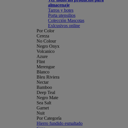
almacenaje
Tarros y botes
Porta utensilios
Colección Mascotas
Exlcusivos online
Por Color
Cereza
No Colour
Negro Onyx
Volcanico
Azure
Flint
Merengue
Blanco
Bleu Riviera
Nectar
Bamboo
Deep Teal
Negro Mate
Sea Salt
Garnet
Nuit
Por Categoría
Hierro fundido esmaltado