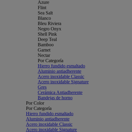
Azure
Flint
Sea Salt
Blanco
Bleu Riviera
Negro Onyx
Shell Pink
Deep Teal
Bamboo
Garnet
Nectar
Por Categoría
Hierro fundido esmaltado
Aluminio antiadherente
Acero inoxidable Classic
Acero inoxidable Signature
Gres
Cerámica Antiadherente
Bandejas de horno
Por Color
Por Categoría
Hierro fundido esmaltado
Aluminio antiadherente
Acero inoxidable Classic
Acero inoxidable Signature