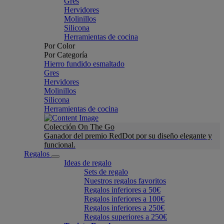
Gres
Hervidores
Molinillos
Silicona
Herramientas de cocina
Por Color
Por Categoría
Hierro fundido esmaltado
Gres
Hervidores
Molinillos
Silicona
Herramientas de cocina
Colección On The Go
Ganador del premio RedDot por su diseño elegante y
funcional.
Regalos
Ideas de regalo
Sets de regalo
Nuestros regalos favoritos
Regalos inferiores a 50€
Regalos inferiores a 100€
Regalos inferiores a 250€
Regalos superiores a 250€