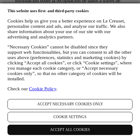
información sobre la recopilación de datos a través de
cookies, consulte nuestra Política de Cookies
aquí
).
This website uses first- and third-party cookies
sus comentarios, solicitudes, quejas, preguntas o interacciones
con nosotros (por ejemplo, sus mensajes, chats, publicaciones
Cookies help us give you a better experience on Le Creuset,
en redes sociales, correos electrónicos o llamadas telefónicas).
personalise content and ads, and analyse our traffic. We also
share information about your use of our site with our
Los datos personales recopilados de usted cuando utiliza el Sitio
advertising and analytics partners.
web o proporciona información de identificación personal, están
muy protegidos y tiene los derechos de privacidad que se explican
“Necessary Cookies” cannot be disabled since they
en el párrafo 8) a continuación.
support web functionalities, but you can consent to all the other
2. ¿QUIEN RECOPILA SU INFORMACION?
uses above (preferences, statistics and marketing cookies) by
El responsable del tratamiento de datos de los servicios de comercio
clicking “Accept all cookies”, or click “Cookie settings”, where
electrónico ofrecidos a través del Sitio Web es Le Creuset SL con
you manage each cookie category, or “Accept necessary
cookies only”, so that no other category of cookies will be
domicilio social en Paseo de Gracia 9, 2º - 08007 – Barcelona.
installed.
Si consientes recibir comunicaciones de marketing de nuestra parte,
pasarás a formar parte de la base de datos de consumidores del
Check our
Cookie Policy
.
grupo Le Creuset, que es gestionada, como corresponsables del
tratamiento, por Le Creuset SL y Le Creuset Group AG, con
domicilio social en Neuhofstrasse 4, Baar, Zugo, 6340 Suiza (que ha
ACCEPT NECESSARY COOKIES ONLY
designado como representante en la UE a Le Creuset SL, con
número de IVA B62153630, con oficinas en Paseo de Gracia 9, 2º,
COOKIE SETTINGS
08007 Barcelona, España), en base a un acuerdo de
corresponsabilidad que establece esencialmente que
(a) Le Creuset Group AG se encarga de la estrategia general que
ACCEPT ALL COOKIES
rige el marketing y la experiencia personalizada del cliente;