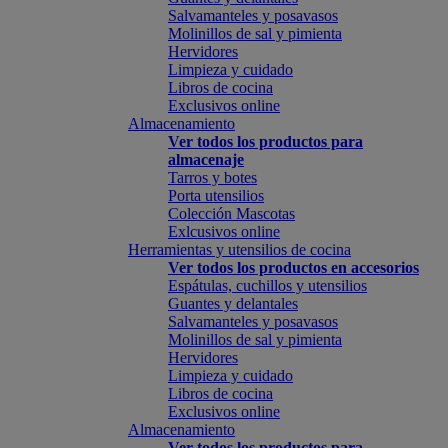
Salvamanteles y posavasos
Molinillos de sal y pimienta
Hervidores
Limpieza y cuidado
Libros de cocina
Exclusivos online
Almacenamiento
Ver todos los productos para
almacenaje
Tarros y botes
Porta utensilios
Colección Mascotas
Exlcusivos online
Herramientas y utensilios de cocina
Ver todos los productos en accesorios
Espátulas, cuchillos y utensilios
Guantes y delantales
Salvamanteles y posavasos
Molinillos de sal y pimienta
Hervidores
Limpieza y cuidado
Libros de cocina
Exclusivos online
Almacenamiento
Ver todos los productos para