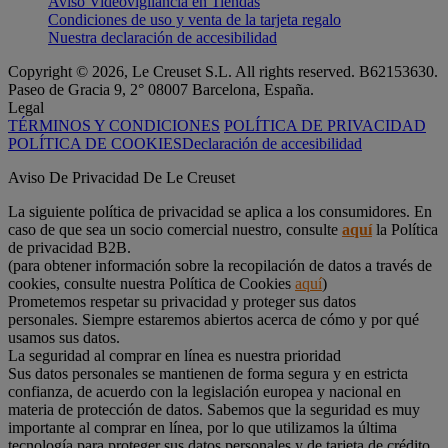
Aviso Videovigilancia en Tiendas
Condiciones de uso y venta de la tarjeta regalo
Nuestra declaración de accesibilidad
Copyright © 2026, Le Creuset S.L. All rights reserved. B62153630.
Paseo de Gracia 9, 2° 08007 Barcelona, España.
Legal
TÉRMINOS Y CONDICIONES
POLÍTICA DE PRIVACIDAD
POLÍTICA DE COOKIES
Declaración de accesibilidad
Aviso De Privacidad De Le Creuset
La siguiente política de privacidad se aplica a los consumidores. En
caso de que sea un socio comercial nuestro, consulte
aquí
la Política
de privacidad B2B.
(para obtener información sobre la recopilación de datos a través de
cookies, consulte nuestra Política de Cookies
aquí
)
Prometemos respetar su privacidad y proteger sus datos
personales. Siempre estaremos abiertos acerca de cómo y por qué
usamos sus datos.
La seguridad al comprar en línea es nuestra prioridad
Sus datos personales se mantienen de forma segura y en estricta
confianza, de acuerdo con la legislación europea y nacional en
materia de protección de datos. Sabemos que la seguridad es muy
importante al comprar en línea, por lo que utilizamos la última
tecnología para proteger sus datos personales y de tarjeta de crédito.