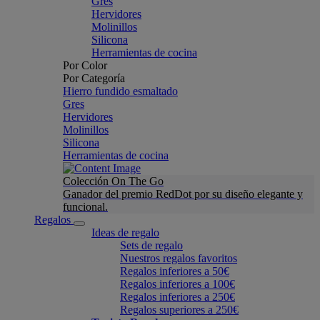
Gres
Hervidores
Molinillos
Silicona
Herramientas de cocina
Por Color
Por Categoría
Hierro fundido esmaltado
Gres
Hervidores
Molinillos
Silicona
Herramientas de cocina
Colección On The Go
Ganador del premio RedDot por su diseño elegante y
funcional.
Regalos
Ideas de regalo
Sets de regalo
Nuestros regalos favoritos
Regalos inferiores a 50€
Regalos inferiores a 100€
Regalos inferiores a 250€
Regalos superiores a 250€