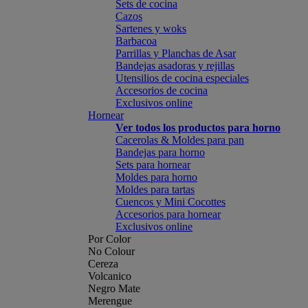
Sets de cocina
Cazos
Sartenes y woks
Barbacoa
Parrillas y Planchas de Asar
Bandejas asadoras y rejillas
Utensilios de cocina especiales
Accesorios de cocina
Exclusivos online
Hornear
Ver todos los productos para horno
Cacerolas & Moldes para pan
Bandejas para horno
Sets para hornear
Moldes para horno
Moldes para tartas
Cuencos y Mini Cocottes
Accesorios para hornear
Exclusivos online
Por Color
No Colour
Cereza
Volcanico
Negro Mate
Merengue