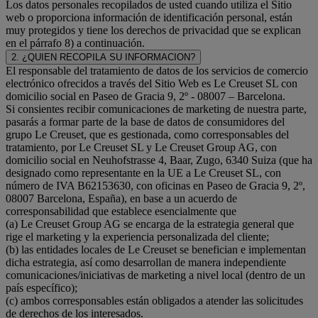
Los datos personales recopilados de usted cuando utiliza el Sitio
web o proporciona información de identificación personal, están
muy protegidos y tiene los derechos de privacidad que se explican
en el párrafo 8) a continuación.
2. ¿QUIEN RECOPILA SU INFORMACION?
El responsable del tratamiento de datos de los servicios de comercio
electrónico ofrecidos a través del Sitio Web es Le Creuset SL con
domicilio social en Paseo de Gracia 9, 2º - 08007 – Barcelona.
Si consientes recibir comunicaciones de marketing de nuestra parte,
pasarás a formar parte de la base de datos de consumidores del
grupo Le Creuset, que es gestionada, como corresponsables del
tratamiento, por Le Creuset SL y Le Creuset Group AG, con
domicilio social en Neuhofstrasse 4, Baar, Zugo, 6340 Suiza (que ha
designado como representante en la UE a Le Creuset SL, con
número de IVA B62153630, con oficinas en Paseo de Gracia 9, 2º,
08007 Barcelona, España), en base a un acuerdo de
corresponsabilidad que establece esencialmente que
(a) Le Creuset Group AG se encarga de la estrategia general que
rige el marketing y la experiencia personalizada del cliente;
(b) las entidades locales de Le Creuset se benefician e implementan
dicha estrategia, así como desarrollan de manera independiente
comunicaciones/iniciativas de marketing a nivel local (dentro de un
país específico);
(c) ambos corresponsables están obligados a atender las solicitudes
de derechos de los interesados.