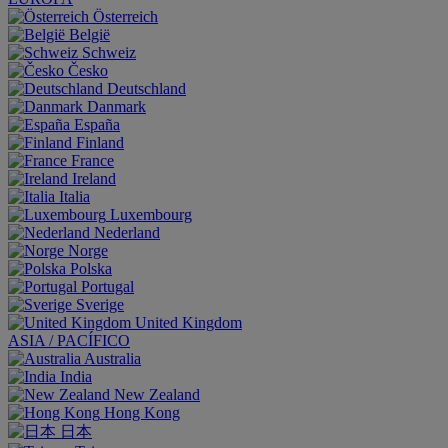
Österreich
België
Schweiz
Česko
Deutschland
Danmark
España
Finland
France
Ireland
Italia
Luxembourg
Nederland
Norge
Polska
Portugal
Sverige
United Kingdom
ASIA / PACÍFICO
Australia
India
New Zealand
Hong Kong
日本