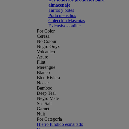
almacenaje
Tarros y botes
Porta utensilios
Colección Mascotas
Exlcusivos online
Por Color
Cereza
No Colour
Negro Onyx
Volcanico
Azure
Flint
Merengue
Blanco
Bleu Riviera
Nectar
Bamboo
Deep Teal
Negro Mate
Sea Salt
Garnet
Nuit
Por Categoría
Hierro fundido esmaltado