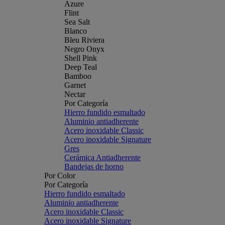
Azure
Flint
Sea Salt
Blanco
Bleu Riviera
Negro Onyx
Shell Pink
Deep Teal
Bamboo
Garnet
Nectar
Por Categoría
Hierro fundido esmaltado
Aluminio antiadherente
Acero inoxidable Classic
Acero inoxidable Signature
Gres
Cerámica Antiadherente
Bandejas de horno
Por Color
Por Categoría
Hierro fundido esmaltado
Aluminio antiadherente
Acero inoxidable Classic
Acero inoxidable Signature