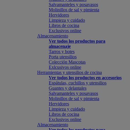
Salvamanteles y posavasos
Molinillos de sal y pimienta
Hervidores
Limpieza y cuidado
Libros de cocina
Exclusivos online
Almacenamiento
Ver todos los productos para
almacenaje
Tarros y botes
Porta utensilios
Colección Mascotas
Exlcusivos online
Herramientas y utensilios de cocina
Ver todos los productos en accesorios
Espátulas, cuchillos y utensilios
Guantes y delantales
Salvamanteles y posavasos
Molinillos de sal y pimienta
Hervidores
Limpieza y cuidado
Libros de cocina
Exclusivos online
Almacenamiento
Ver todos los productos para