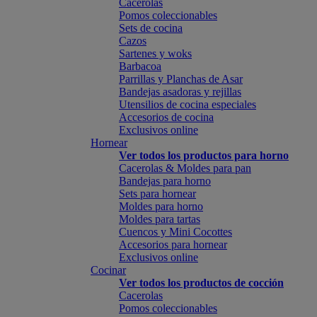
Cacerolas
Pomos coleccionables
Sets de cocina
Cazos
Sartenes y woks
Barbacoa
Parrillas y Planchas de Asar
Bandejas asadoras y rejillas
Utensilios de cocina especiales
Accesorios de cocina
Exclusivos online
Hornear
Ver todos los productos para horno
Cacerolas & Moldes para pan
Bandejas para horno
Sets para hornear
Moldes para horno
Moldes para tartas
Cuencos y Mini Cocottes
Accesorios para hornear
Exclusivos online
Cocinar
Ver todos los productos de cocción
Cacerolas
Pomos coleccionables