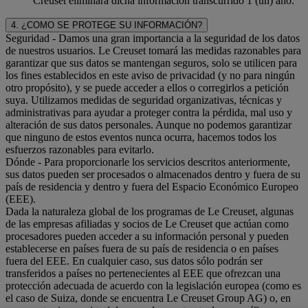
Creuset eliminará dicha información transcurrido 1 (un) año.
4. ¿COMO SE PROTEGE SU INFORMACIÓN?
Seguridad
- Damos una gran importancia a la seguridad de los datos
de nuestros usuarios. Le Creuset tomará las medidas razonables para
garantizar que sus datos se mantengan seguros, solo se utilicen para
los fines establecidos en este aviso de privacidad (y no para ningún
otro propósito), y se puede acceder a ellos o corregirlos a petición
suya. Utilizamos medidas de seguridad organizativas, técnicas y
administrativas para ayudar a proteger contra la pérdida, mal uso y
alteración de sus datos personales. Aunque no podemos garantizar
que ninguno de estos eventos nunca ocurra, hacemos todos los
esfuerzos razonables para evitarlo.
Dónde
- Para proporcionarle los servicios descritos anteriormente,
sus datos pueden ser procesados o almacenados dentro y fuera de su
país de residencia y dentro y fuera del Espacio Económico Europeo
(EEE).
Dada la naturaleza global de los programas de Le Creuset, algunas
de las empresas afiliadas y socios de Le Creuset que actúan como
procesadores pueden acceder a su información personal y pueden
establecerse en países fuera de su país de residencia o en países
fuera del EEE. En cualquier caso, sus datos sólo podrán ser
transferidos a países no pertenecientes al EEE que ofrezcan una
protección adecuada de acuerdo con la legislación europea (como es
el caso de Suiza, donde se encuentra Le Creuset Group AG) o, en