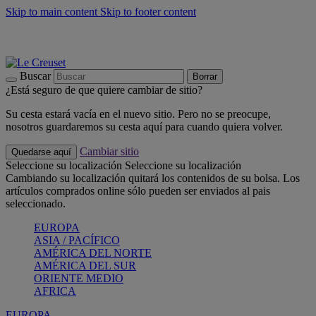
Skip to main content
Skip to footer content
📣 Últimas unidades: ahorra hasta un -40%
COMPRAR
Barbacoas, pícnics, crea tu verano con Le Creuset
COMPRAR
Descubre el color del verano: Bleu Riviera
COMPRAR
Buscar
Borrar
¿Está seguro de que quiere cambiar de sitio?
Su cesta estará vacía en el nuevo sitio. Pero no se preocupe,
nosotros guardaremos su cesta aquí para cuando quiera volver.
Cambiar sitio
Quedarse aquí
Seleccione su localización
Seleccione su localización
Cambiando su localización quitará los contenidos de su bolsa. Los
artículos comprados online sólo pueden ser enviados al pais
seleccionado.
EUROPA
ASIA / PACÍFICO
AMÉRICA DEL NORTE
AMÉRICA DEL SUR
ORIENTE MEDIO
AFRICA
EUROPA