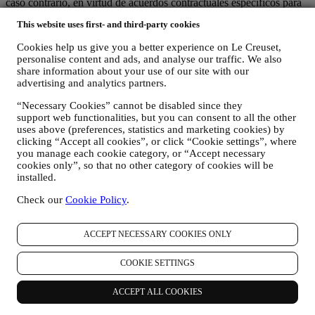
caso contrario, en virtud de acuerdos contractuales específicos para
garantizar el cumplimiento de las normas y normas europeas de
This website uses first- and third-party cookies
protección de datos personales (por ejemplo, utilizamos las cláusulas
tipo proporcionadas por la Comisión Europea para nuestros
Cookies help us give you a better experience on Le Creuset,
contratos de tratamiento de datos). En cualquier caso, cuando su
personalise content and ads, and analyse our traffic. We also
información personal se envíe a países distintos de su país de
share information about your use of our site with our
residencia o en países fuera del EEE, sus datos estarán protegidos
advertising and analytics partners.
por sistemas de seguridad adecuados, que se actualizan y mantienen
constantemente de acuerdo con las leyes de protección de datos.
“Necessary Cookies” cannot be disabled since they
support web functionalities, but you can consent to all the other
5. ¿DURANTE CUÁNTO TIEMPO MANTENEMOS SU
INFORMACIÓN?
uses above (preferences, statistics and marketing cookies) by
Conservaremos sus datos personales durante el tiempo que los
clicking “Accept all cookies”, or click “Cookie settings”, where
you manage each cookie category, or “Accept necessary
necesitemos para los fines para los que fueron recopilados, después
cookies only”, so that no other category of cookies will be
de lo cual serán destruidos o inutilizables. Por ejemplo, es posible
installed.
que tengamos que conservar los datos sobre su compra para cumplir
con nuestras obligaciones legales o resolver disputas. Su cuenta de
Check our
Cookie Policy
.
Le Creuset se mantendrá activa hasta que nos solicite que la
cancelemos. Mantendremos su información con el fin de
proporcionarle boletines informativos, comunicaciones de marketing
ACCEPT NECESSARY COOKIES ONLY
y contenidos personalizados durante el tiempo que usted lo
consienta. Sus datos personales recopilados para marketing se
COOKIE SETTINGS
comprueban periódicamente para verificar si todavía está interesado
en recibir nuestras comunicaciones de marketing. Después de un
ACCEPT ALL COOKIES
cierto tiempo sin interacciones, es posible que le enviemos una
comunicación para confirmar que desea mantenerse en contacto con